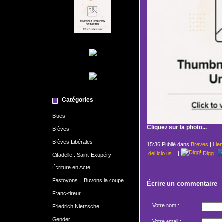
Catégories
Blues
Cliquez sur la photo...
Brèves
Brèves Libérales
15:36 Publié dans
Brèves
|
Lie
del.icio.us
|
|
Digg
|
Citadelle : Saint-Exupéry
Écriture en Acte
Festoyons... Buvons la coupe...
Écrire un commentaire
Franc-tireur
Votre nom :
Friedrich Nietzsche
Gender...
Votre email :