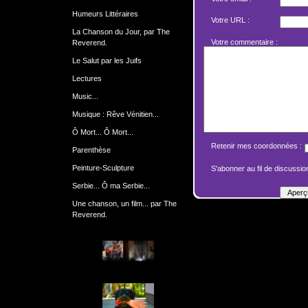
Humeurs Littéraires
Votre URL :
La Chanson du Jour, par The
Votre commentaire :
Reverend.
Le Salut par les Juifs
Lectures
Music...
Musique : Rêve Vénitien...
Ô Mort... Ô Mort...
Retenir mes coordonnées :
Parenthèse
Peinture-Sculpture
S'abonner au fil de discussion
Serbie... Ô ma Serbie...
Une chanson, un film... par The
Reverend.