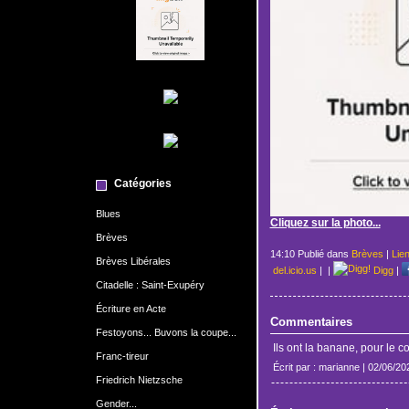
Catégories
Blues
Cliquez sur la photo...
Brèves
14:10 Publié dans
Brèves
|
Lie
Brèves Libérales
del.icio.us
|
|
Digg
|
Citadelle : Saint-Exupéry
Écriture en Acte
Commentaires
Festoyons... Buvons la coupe...
Ils ont la banane, pour le co
Franc-tireur
Écrit par : marianne | 02/06/20
Friedrich Nietzsche
Gender...