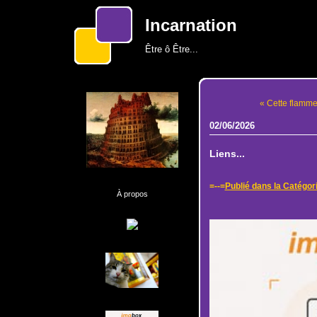
Incarnation
Être ô Être...
« Cette flamme.
02/06/2026
Liens...
=--=
Publié dans la Catégor
À propos