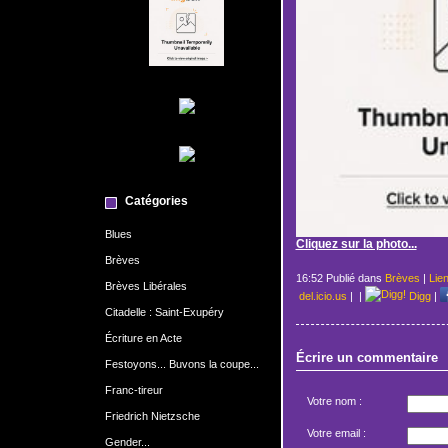
Catégories
Blues
Cliquez sur la photo...
Brèves
16:52 Publié dans
Brèves
|
Lie
Brèves Libérales
del.icio.us
|
|
Digg
|
Citadelle : Saint-Exupéry
Écriture en Acte
Écrire un commentaire
Festoyons... Buvons la coupe...
Franc-tireur
Votre nom :
Friedrich Nietzsche
Votre email :
Gender...