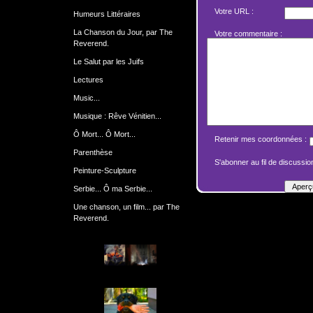
Votre URL :
Humeurs Littéraires
La Chanson du Jour, par The
Votre commentaire :
Reverend.
Le Salut par les Juifs
Lectures
Music...
Musique : Rêve Vénitien...
Ô Mort... Ô Mort...
Retenir mes coordonnées :
Parenthèse
S'abonner au fil de discussion
Peinture-Sculpture
Serbie... Ô ma Serbie...
Une chanson, un film... par The
Reverend.