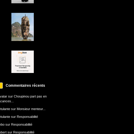
Commentaires récents
avatar
sur
Choupinou part pas en
cances...
tulante
sur
Monsieur menteur...
tulante
sur
Responsabilité
ebo
sur
Responsabilité
bert
sur
Responsabilité