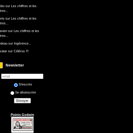
ebo
sur
Les chiffres et les
ttres...
ris
sur
Les chiffres et les
ttres...
avien
sur
Les chiffres et les
ttres...
edeau
sur
Ingérence...
avatar
sur
Célérus !!!
Newsletter
S'inscrire
Se désinscrire
Points Godwin