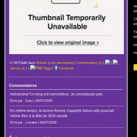
N
le
Ch
le
Fl
le
b
l'
17:58 Publié dans
Brèves
|
Lien permanent
|
Commentaires (2)
|
|
del.icio.us
|
|
Digg
|
Facebook
Commentaires
Hahahaha! Ce blog est merveilleux. Je connaissais pas.
Écrit par : Gary | 05/07/2026
En même temps, la bonne femme s'appelle bitoun,elle pourrait
même être à la tête de SOS raciste
Écrit par : L'avatar | 06/07/2026