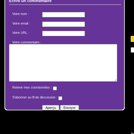
Écrire un commentaire
Votre nom :
Votre email :
Votre URL :
Votre commentaire :
Retenir mes coordonnées :
S'abonner au fil de discussion :
T