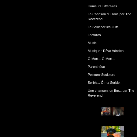
Humeurs Littéraires
La Chanson du Jour, par The
Reverend.
Le Salut par les Juifs
Lectures
Music...
Musique : Rêve Vénitien...
Ô Mort... Ô Mort...
Parenthèse
Peinture-Sculpture
Serbie... Ô ma Serbie...
Une chanson, un film... par The
Reverend.