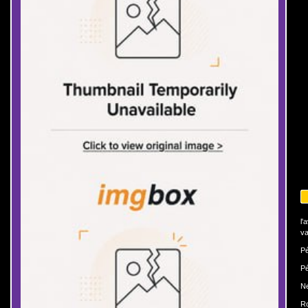
l'
va
Pé
Pé
N
Ro