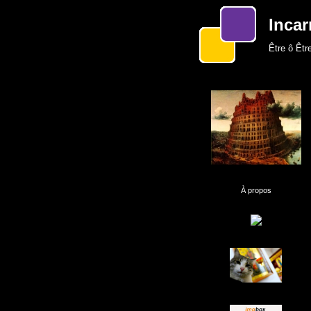
Incar
Être ô Être
À propos