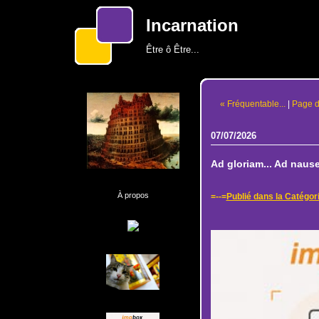
Incarnation
Être ô Être...
« Fréquentable...
|
Page d
07/07/2026
Ad gloriam... Ad nause
À propos
=--=
Publié dans la Catégor