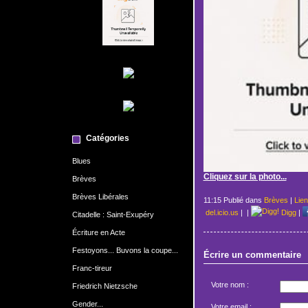
Catégories
Blues
Cliquez sur la photo...
Brèves
Brèves Libérales
11:15 Publié dans
Brèves
|
Lie
del.icio.us
|
|
Digg
|
Citadelle : Saint-Exupéry
Écriture en Acte
Festoyons... Buvons la coupe...
Écrire un commentaire
Franc-tireur
Votre nom :
Friedrich Nietzsche
Gender...
Votre email :