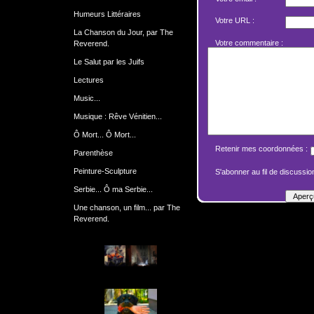
Humeurs Littéraires
Votre URL :
La Chanson du Jour, par The
Votre commentaire :
Reverend.
Le Salut par les Juifs
Lectures
Music...
Musique : Rêve Vénitien...
Ô Mort... Ô Mort...
Retenir mes coordonnées :
Parenthèse
Peinture-Sculpture
S'abonner au fil de discussion
Serbie... Ô ma Serbie...
Une chanson, un film... par The
Reverend.