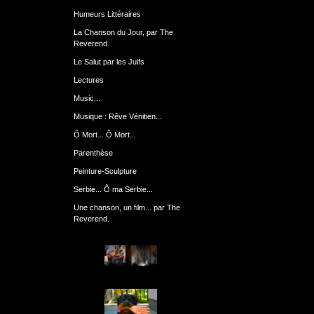
Humeurs Littéraires
La Chanson du Jour, par The
Reverend.
Le Salut par les Juifs
Lectures
Music...
Musique : Rêve Vénitien...
Ô Mort... Ô Mort...
Parenthèse
Peinture-Sculpture
Serbie... Ô ma Serbie...
Une chanson, un film... par The
Reverend.