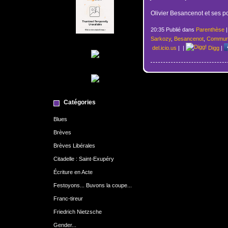
Olivier Besancenot et ses po
20:35 Publié dans
Parenthèse
Sarkozy
,
Besancenot
,
Commun
del.icio.us
|
|
Digg
|
Catégories
Blues
Brèves
Brèves Libérales
Citadelle : Saint-Exupéry
Écriture en Acte
Festoyons... Buvons la coupe...
Franc-tireur
Friedrich Nietzsche
Gender...