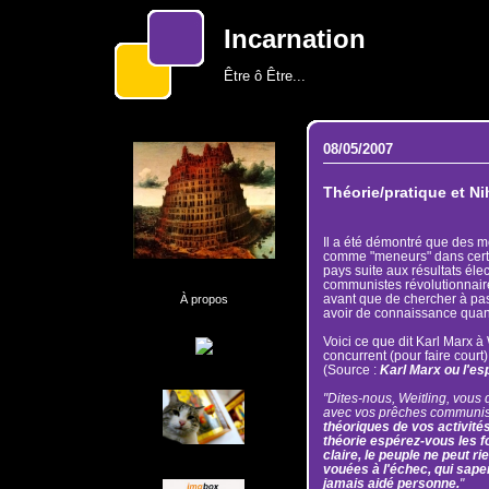
Incarnation
Être ô Être...
08/05/2007
Théorie/pratique et Nih
Il a été démontré que des 
comme "meneurs" dans certa
pays suite aux résultats éle
communistes révolutionnaire
avant que de chercher à pa
À propos
avoir de connaissance quant
Voici ce que dit Karl Marx à
concurrent (pour faire court)
(Source :
Karl Marx ou l'es
"Dites-nous, Weitling, vous 
avec vos prêches communis
théoriques de vos activités
théorie espérez-vous les f
claire, le peuple ne peut ri
vouées à l'échec, qui sapen
jamais aidé personne.
"