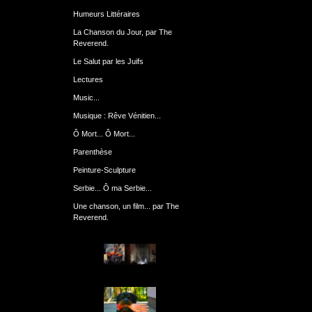
Humeurs Littéraires
La Chanson du Jour, par The
Reverend.
Le Salut par les Juifs
Lectures
Music...
Musique : Rêve Vénitien...
Ô Mort... Ô Mort...
Parenthèse
Peinture-Sculpture
Serbie... Ô ma Serbie...
Une chanson, un film... par The
Reverend.