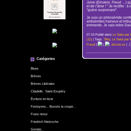
Juive (Einstein, Freud …) qu
et de l’âme ! "
Je rectifie : à
"guère surprenant"
.
Je suis un philosémite conf
antisémites haineux et imbu
emmerde. Je vais relire Davi
07:10 Publié dans
Le Salut par 
(11)
| Tags :
Bloy
,
Le Salut par l
Freud
|
|
del.icio.us
|
|
Catégories
Blues
Brèves
Brèves Libérales
Citadelle : Saint-Exupéry
Écriture en Acte
Festoyons... Buvons la coupe...
Franc-tireur
Friedrich Nietzsche
Gender...