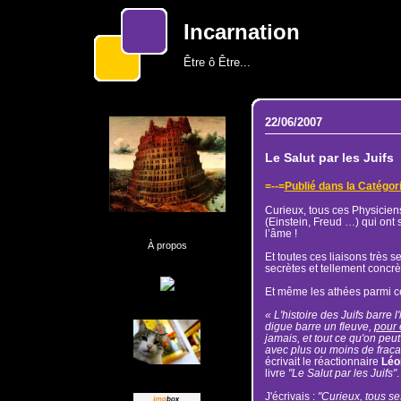
Incarnation
Être ô Être...
22/06/2007
Le Salut par les Juifs
=--=
Publié dans la Catégori
Curieux, tous ces Physicien
(Einstein, Freud …) qui ont 
l’âme !
À propos
Et toutes ces liaisons très s
secrètes et tellement concrè
Et même les athées parmi c
« L'histoire des Juifs barre
digue barre un fleuve,
pour 
jamais, et tout ce qu'on peut
avec plus ou moins de fraca
écrivait le réactionnaire
Léo
livre
"Le Salut par les Juifs"
.
J'écrivais :
"Curieux, tous se