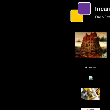
Incar
Être ô Être
À propos