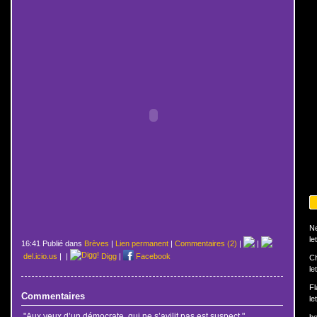
N
le
16:41 Publié dans
Brèves
|
Lien permanent
|
Commentaires (2)
|
|
del.icio.us
|
|
Digg
|
Facebook
Ch
le
Fl
Commentaires
le
"Aux yeux d’un démocrate, qui ne s’avilit pas est suspect."