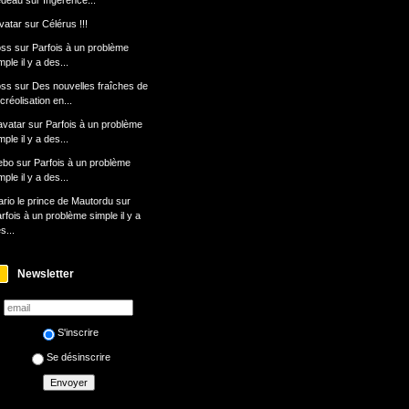
edeau
sur
Ingérence...
avatar
sur
Célérus !!!
oss
sur
Parfois à un problème
mple il y a des...
oss
sur
Des nouvelles fraîches de
 créolisation en...
avatar
sur
Parfois à un problème
mple il y a des...
ebo
sur
Parfois à un problème
mple il y a des...
rio le prince de Mautordu
sur
rfois à un problème simple il y a
s...
Newsletter
S'inscrire
Se désinscrire