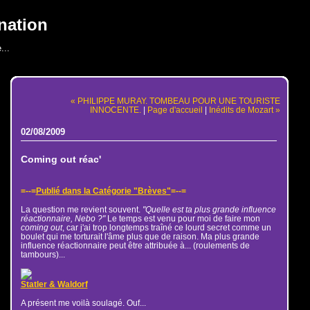
nation
...
« PHILIPPE MURAY. TOMBEAU POUR UNE TOURISTE
INNOCENTE.
|
Page d'accueil
|
Inédits de Mozart »
02/08/2009
Coming out réac'
=--=
Publié dans la Catégorie "Brèves"
=--=
La question me revient souvent.
"Quelle est ta plus grande influence
réactionnaire, Nebo ?"
Le temps est venu pour moi de faire mon
coming out
, car j'ai trop longtemps traîné ce lourd secret comme un
boulet qui me torturait l'âme plus que de raison. Ma plus grande
influence réactionnaire peut être attribuée à... (roulements de
tambours)...
Statler & Waldorf
A présent me voilà soulagé. Ouf...