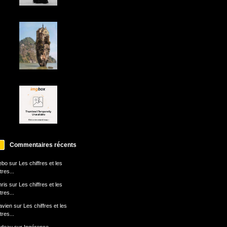
Commentaires récents
ebo
sur
Les chiffres et les
ttres...
ris
sur
Les chiffres et les
ttres...
avien
sur
Les chiffres et les
ttres...