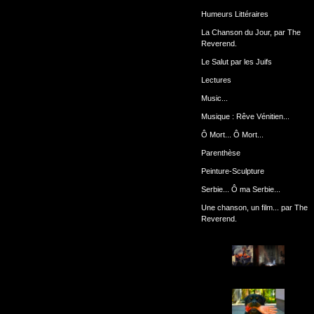
Humeurs Littéraires
La Chanson du Jour, par The
Reverend.
Le Salut par les Juifs
Lectures
Music...
Musique : Rêve Vénitien...
Ô Mort... Ô Mort...
Parenthèse
Peinture-Sculpture
Serbie... Ô ma Serbie...
Une chanson, un film... par The
Reverend.