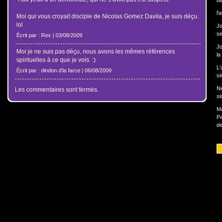
b
l'
Moi qui vous croyait disciple de Nicolas Gomez Davila, je suis déçu.
lol
J
si
Écrit par : Rex | 03/08/2009
J
Moi je ne suis pas déçu, nous avons les mêmes références
la
spirituelles à ce que je vois. :)
L'
Écrit par : dindon d'la farce | 06/08/2009
si
N
Les commentaires sont fermés.
si
Ma
Pa
de