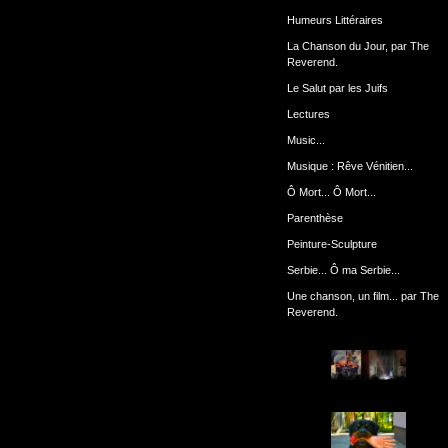
Humeurs Littéraires
La Chanson du Jour, par The
Reverend.
Le Salut par les Juifs
Lectures
Music...
Musique : Rêve Vénitien...
Ô Mort... Ô Mort...
Parenthèse
Peinture-Sculpture
Serbie... Ô ma Serbie...
Une chanson, un film... par The
Reverend.