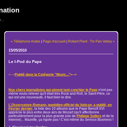
nation
...
« Téléphone Arabe
|
Page d'accueil
|
Robert Plant : Tin Pan Valley »
15/05/2010
Le I-Pod du Pape
=--=
Publié dans la Catégorie "Music..."
=--=
Nos chers journalistes qui aiment tant conchier le Pape
n'ont pas
même voulu relever qu'il était très Rock and Roll, le Saint-Père, ce
qui est une nouveauté, il faut bien le dire.
L'
Osservatore Romano
, quotidien officiel du Vatican, a publié, en
Février dernier
, la liste des 10 albums que le Pape Benoît XVI
apprécie le plus entre deux airs de Mozart (qu'il affectionne
particulièrement pour la plus grande joie de
Philippe Sollers
et de la
mienne)... Mazette, ça rigole pas ! C'est même du
Serious Business
!