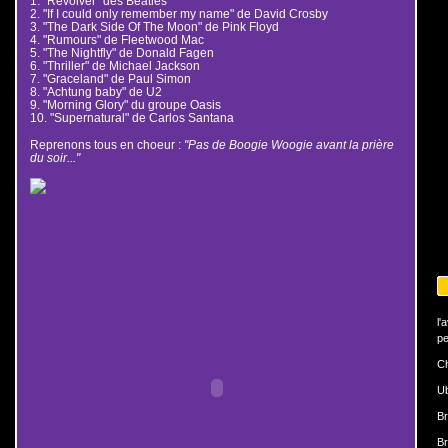
1. "Revolver" des Beatles
2. "If I could only remember my name" de David Crosby
3. "The Dark Side Of The Moon" de Pink Floyd
4. "Rumours" de Fleetwood Mac
5. "The Nightfly" de Donald Fagen
6. "Thriller" de Michael Jackson
7. "Graceland" de Paul Simon
8. "Achtung baby" de U2
9. "Morning Glory" du groupe Oasis
10. "Supernatural" de Carlos Santana
Reprenons tous en choeur :
"Pas de Boogie Woogie avant la prière
du soir..."
l'
pe
Ch
U
Br
Br