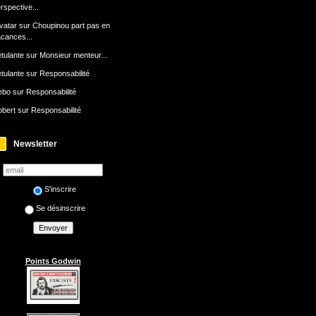
rspective...
avatar
sur
Choupinou part pas en
cances...
tulante
sur
Monsieur menteur...
tulante
sur
Responsabilité
ebo
sur
Responsabilité
bert
sur
Responsabilité
Newsletter
S'inscrire
Se désinscrire
Points Godwin