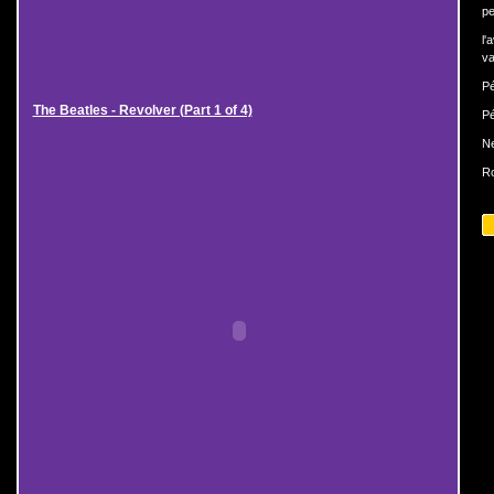
pe
l'
va
Pé
The Beatles - Revolver (Part 1 of 4)
Pé
N
Ro