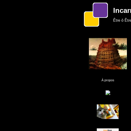
Incar
Être ô Être
À propos