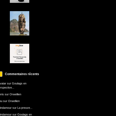
Commentaires récents
avatar
sur
Goulags en
rspective...
ris
sur
Orwellien
bu
sur
Orwellien
indamour
sur
La preuve...
indamour
sur
Goulags en