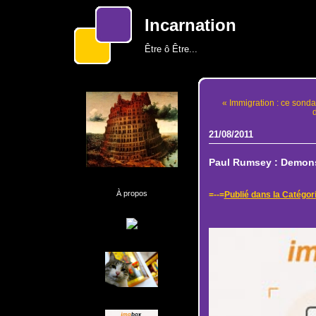
Incarnation
Être ô Être...
« Immigration : ce sonda
d
21/08/2011
Paul Rumsey : Demon
À propos
=--=
Publié dans la Catégor