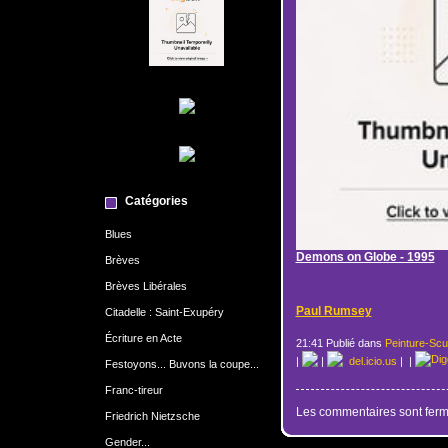
Catégories
Blues
Demons on Globe - 1995
Brèves
Brèves Libérales
Paul Rumsey
Citadelle : Saint-Exupéry
Écriture en Acte
21:41 Publié dans
Peinture-Scu
|
|
del.icio.us
|
|
Festoyons... Buvons la coupe...
Franc-tireur
Les commentaires sont ferm
Friedrich Nietzsche
Gender...