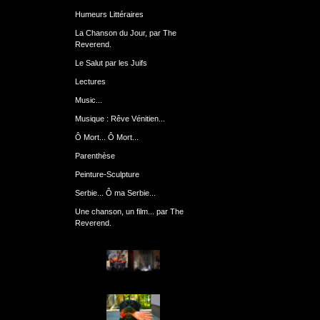
Humeurs Littéraires
La Chanson du Jour, par The
Reverend.
Le Salut par les Juifs
Lectures
Music...
Musique : Rêve Vénitien...
Ô Mort... Ô Mort...
Parenthèse
Peinture-Sculpture
Serbie... Ô ma Serbie...
Une chanson, un film... par The
Reverend.