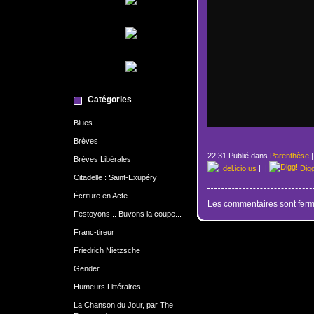
Catégories
Blues
Brèves
22:31 Publié dans
Parenthèse
Brèves Libérales
del.icio.us
|
|
Dig
Citadelle : Saint-Exupéry
Écriture en Acte
Les commentaires sont ferm
Festoyons... Buvons la coupe...
Franc-tireur
Friedrich Nietzsche
Gender...
Humeurs Littéraires
La Chanson du Jour, par The