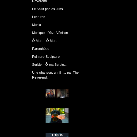
Reverend.
Le Salut par les Juifs
Lectures
Music...
Musique : Rêve Vénitien...
Ô Mort... Ô Mort...
Parenthèse
Peinture-Sculpture
Serbie... Ô ma Serbie...
Une chanson, un film... par The
Reverend.