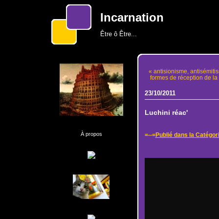
Incarnation
Être ô Être...
« antisionisme, antisémit
formes de réception de l
23/10/2011
Luchini réac'
À propos
=--=
Publié dans la Catég