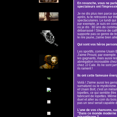
En revanche, vous ne parl
spectateurs ont l'impressi
Je ne dis plus rien parce qu
après, tu te retrouves sur In
spectaculaires. Le lundi qui 
par exemple, je suis en conc
où je dis : 80 ans de commu
débarrassé ! Silence de cath
supporte pas ce genre de tr
le rire jaune, j'aime bien aller
Qui sont vos héros person
Les sportifs, comme Usain Bol
J'aime Proust, par exemple. 
les gagnants, mais aussi les 
abnégation incroyable chez
chez JJ Cale. Ils ne sont jam
ils rament !
Ils ont cette fameuse énerg
Voilà ! J'aime aussi les gen
surnaturel ou le mysticisme
et Usain Bolt, c'est un méla
lopettes, ce qui semble être 
fabricant de lopettes. Même
duel et aller au coin du boi
pas un seul serait capable de
L'une de vos chansons, sur
"Dans ce monde moderne je
misanthrope ?