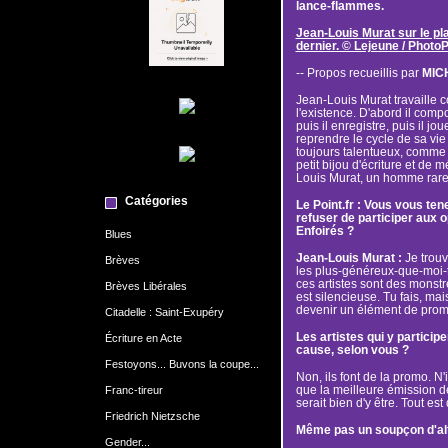
lance-flammes.
Jean-Louis Murat sur le pl
dernier. © Lejeune / Photo
-- Propos recueillis par
MIC
Jean-Louis Murat travaille 
l'existence. D'abord il comp
puis il enregistre, puis il jo
reprendre le cycle de sa vie d
toujours talentueux, comme 
petit bijou d'écriture et de 
Louis Murat, un homme rare,
Catégories
Le Point.fr : Vous vous te
refuser de participer aux 
Enfoirés ?
Blues
Jean-Louis Murat :
Je trouv
Brèves
les plus-généreux-que-moi-tu
ces artistes sont des monstr
Brèves Libérales
est silencieuse. Tu fais, mai
devenir un élément de prom
Citadelle : Saint-Exupéry
Les artistes qui y particip
Écriture en Acte
cause, selon vous ?
Festoyons... Buvons la coupe...
Non, ils font de la promo. N
que la meilleure émission de 
Franc-tireur
serait bien d'y être. Tout est d
Friedrich Nietzsche
Même pas un soupçon d'alt
Gender...