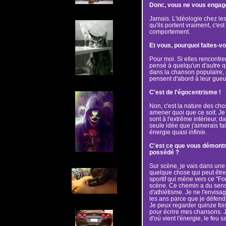
Donc, vous ne vous engag
Jamais. L'idéologie chez les
qu'ils portent vraiment, c'es
comportement.
Et vous, pourquoi faites-
Pour moi. Si elles rencontren
pensé à quelqu'un d'autre 
dans la chanson populaire, 
pensent d'abord à leur gueu
C'est de l'égocentrisme !
Non, c'est la nature des cho
amener quoi que ce soit. Je 
sont à l'extrême intérieur, d
seule idée que j'aimerais fa
énergie quasi infinie.
C'est ce que vous démont
possédé ?
Sur scène, je vais dans une s
quelque chose qui peut être 
sportif qui mène vers ce "Fo
scène. Ce chemin a du sens.
d'athlétisme. Je ne l'envis
les ans parce que je défend
Je peux regarder quinze fois
pour écrire mes chansons. J
d'où vient l'énergie, le feu s