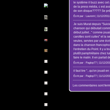
le système il buzz avec cet 
de la press média, c est ava
de son disque????? Se prés
Écrit par : Laurent | 11/12/2011
Je suis Murat depuis "Suici
chanson qui débutait comme
début juillet..." comme jouait
carottes sont cuites" et la 
veules, servies par une écri
dans la chanson francophon
l'entretien du Point. Il y a
plutôt pamphlétaire chez lui
faire le malin. Il en parlait 
Écrit par : Paglop77 | 11/12/20
il faut lire "...qu'on jouait en
Écrit par : Paglop77 | 11/12/20
Les commentaires sont ferm