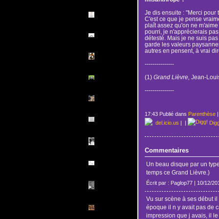
Je dis ensuite : "Merci pour 
C'est ce que je pense vraim
plaît assez qu'on ne m'aime
pourri, je n'apprécierais pas
détesté. Mais je ne suis pas
garde les valeurs paysannes :
autres en pensent, à vrai dir
---------------
(1)
Grand Lièvre,
Jean-Loui
---------------
17:43 Publié dans
Parenthèse
del.icio.us
|
|
Dig
Commentaires
Un beau disque par un type q
temps ce Grand Lièvre.)
Écrit par : Paglop77 | 10/12/20
Vu sur scène à ses début il 
époque il n y avait pas de c
impression que j avais, il le