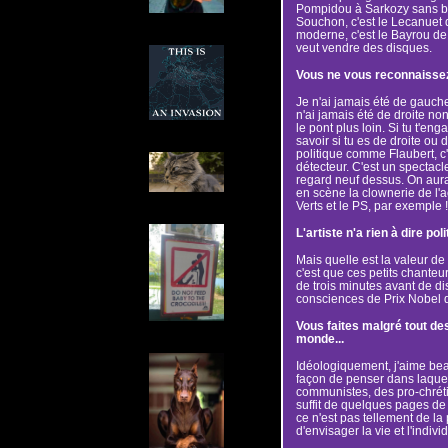
Pompidou à Sarkozy sans bron
Souchon, c'est le Lecanuet d
moderne, c'est le Bayrou de
veut vendre des disques.
Vous ne vous reconnaissez
Je n'ai jamais été de gauch
n'ai jamais été de droite non
le pont plus loin. Si tu t'eng
savoir si tu es de droite ou d
politique comme Flaubert, c'e
détecteur. C'est un spectacle 
regard neuf dessus. On aur
en scène la clownerie de l'a
Verts et le PS, par exemple !
L'artiste n'a rien à dire po
Mais quelle est la valeur de 
c'est que ces petits chanteur
de trois minutes avant de di
consciences de Prix Nobel d
Vous faites malgré tout de
monde...
Idéologiquement, j'aime bea
façon de penser dans laquel
communistes, des pro-chréti
suffit de quelques pages de
ce n'est pas tellement de la 
d'envisager la vie et l'individ