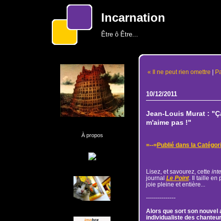
Incarnation
Être ô Être...
« Il ne peut rien omettre
|
Pa
10/12/2011
Jean-Louis Murat : "Ç
m'aime pas !"
À propos
=--=
Publié dans la Catég
Lisez, et savourez, cette
int
journal
Le Point
. Il taille e
joie pleine et entière...
---------------
Alors que sort son nouvel 
individualiste des chanteurs