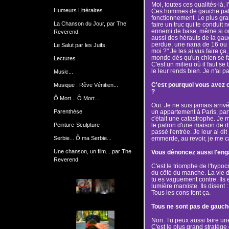
Moi, toutes ces qualités-là, l
Humeurs Littéraires
Ces hommes de gauche pate
fonctionnement. Le plus gran
La Chanson du Jour, par The
faire un truc qui te conduit
ennemi de base, même si on 
Reverend.
aussi des hérauts de la gau
perdue, une nana de 16 ou 17
Le Salut par les Juifs
moi ?" Je les ai vus faire ç
monde dès qu'un chien se fai
Lectures
C'est un milieu où il faut se
le leur rends bien. Je n'ai 
Music...
C'est pourquoi vous avez c
Musique : Rêve Vénitien...
?
Ô Mort... Ô Mort...
Oui. Je ne suis jamais arrivé
Parenthèse
un appartement à Paris, par
c'était une catastrophe. Je 
Peinture-Sculpture
le patron d'une maison de di
passé l'entrée. Je leur ai dit
Serbie... Ô ma Serbie...
emmerde, au revoir, je me c
Une chanson, un film... par The
Vous dénoncez aussi l'enga
Reverend.
C'est le triomphe de l'hypoc
du côté du manche. La vie d'
tu es vaguement contre. Ils 
lumière marxiste. Ils disent :
Tous les cons font ça.
Tous ne sont pas de gauch
Non. Tu peux aussi faire un
C'est le plus grand stratège