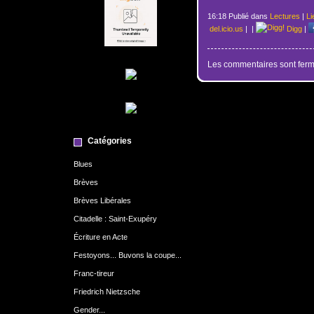
16:18 Publié dans
Lectures
|
Li
del.icio.us
|
|
Digg
|
Les commentaires sont ferm
Catégories
Blues
Brèves
Brèves Libérales
Citadelle : Saint-Exupéry
Écriture en Acte
Festoyons... Buvons la coupe...
Franc-tireur
Friedrich Nietzsche
Gender...