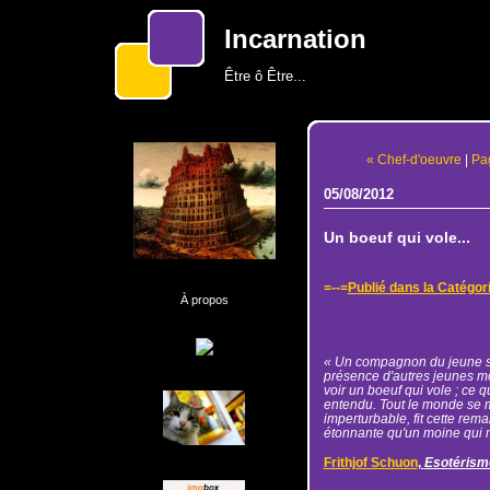
Incarnation
Être ô Être...
« Chef-d'oeuvre
|
Pag
05/08/2012
Un boeuf qui vole...
=--=
Publié dans la Catégor
À propos
« Un compagnon du jeune sai
présence d'autres jeunes mo
voir un boeuf qui vole ; ce qu
entendu. Tout le monde se mi
imperturbable, fit cette rem
étonnante qu'un moine qui m
Frithjof Schuon
,
Esotérism