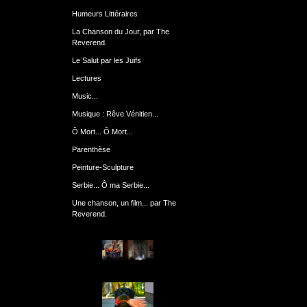
Humeurs Littéraires
La Chanson du Jour, par The
Reverend.
Le Salut par les Juifs
Lectures
Music...
Musique : Rêve Vénitien...
Ô Mort... Ô Mort...
Parenthèse
Peinture-Sculpture
Serbie... Ô ma Serbie...
Une chanson, un film... par The
Reverend.