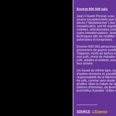
Environ 800 000 tués
Jean-Claude Pressac a pu, qu
source exceptionnelle que c
décès ("Sterbebücher") des d
immatriculés), soit 46 regis
victimes, sélectionnées com
(sans immatriculation), Je
techniques afin de modifier
polonaises et hongroises.
Environ 800 000 personnes 
prisonniers de guerre soviét
Tsiganes, morts du typhus o
non-juifs, morts de maladie 
juifs, adultes et enfants, a
leur arrivée.
Un travail du même type, s
d'autres révisions et, paral
responsabilité de la Wehrm
de juifs, comme sans doute d
ghettos. Mais la nature de l
millions d'hommes, de femme
écrit Arthur Koestler, "d'être
--------------------
SOURCE
:
L'Express