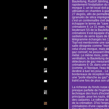
Bauleitung, Rudolf Jährling, 
rapidement l'installation d
morgue 1: un tel local doit pa
utilisation en chambre à ga
27 degrés, afin de permettre
(granulés de silice imprégn
c'est un contremaître civil d
échapper le terme de "cave 
crématoire II. Le 31 mars, 
lieutenant SS de la Bauleit
crématoire II est équipée d
oeilleton de verre épais de 8
télégramme échangés les 11 
Topf est mentionnée une sou
salle désignée comme "morgue
celui d'une morgue, mais de 
gaz corrosif, ne pouvant êtr
métal. Le même mois, juste
ventilation, la Bauleitung 
détecteurs de gaz mesurant 
crématoire II. Or, dans une 
(comme, à l'époque, l'eau de
destiné à tuer les poux... Le 
bordereaux de réception m
une "porte étanche au gaz" 
trahit une fois de plus son u
La richesse du fonds russe
presque parfaite de l'ingéni
technique des fours d'incinéra
principale, pour les nazis, é
des cadavres. Le rythme de 
de la crémation. D'où l'enje
crématoires d'une capacité e