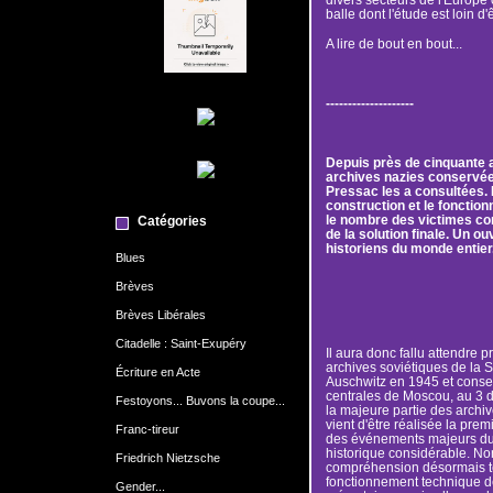
balle dont l'étude est loin d'
A lire de bout en bout...
--------------------
Depuis près de cinquante a
archives nazies conservé
Pressac les a consultées. R
construction et le fonctio
le nombre des victimes co
Catégories
de la solution finale. Un o
historiens du monde entier
Blues
Brèves
Brèves Libérales
Citadelle : Saint-Exupéry
Il aura donc fallu attendre p
archives soviétiques de la S
Écriture en Acte
Auschwitz en 1945 et conser
centrales de Moscou, au 3 d
Festoyons... Buvons la coupe...
la majeure partie des archiv
vient d'être réalisée la pre
Franc-tireur
des événements majeurs du x
historique considérable. No
Friedrich Nietzsche
compréhension désormais to
fonctionnement technique d
Gender...