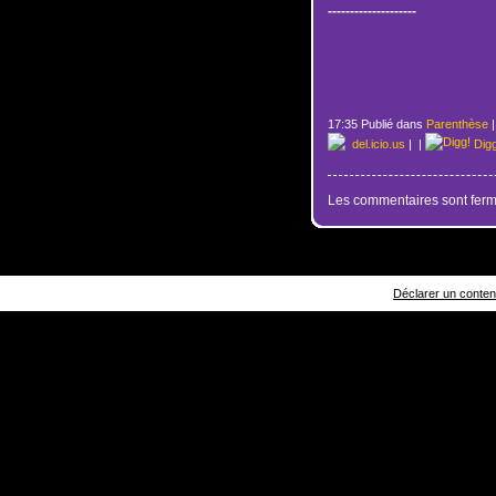
--------------------
17:35 Publié dans
Parenthèse
del.icio.us
|
|
Dig
Les commentaires sont ferm
Déclarer un contenu 