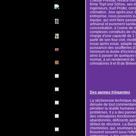
Claude Pressac retrace minu
firme Topf und Söhne, ses dir
ingénieurs, Kurt Prüfer, co
crémation. Jour après jour, à 
entreprise, nous pouvons sui
équipe, qui vont faire passe
artisanal et purement sanit
concentration, à l'usine de 
complexes constitués de cha
charge d'une capacité de 1 5
partir de son four civil, mod
essai après essai, adapte se
puissance des souffleries d'ai
minimum la durée d'incinérati
ainsi à passer de quelques i
normal, à un rendement de 
crématoires II et III de Birke
Des pannes fréquentes
La sécheresse technique de
dénuée de tout commentaire 
pénétrer la réalité humaine 
problèmes. Il y a des pannes
des crématoires fonctionne
abandonnés, déficients aprè
défaut de structure. La Baul
cheminées, qui, soumises à 
fissurent souvent sous l'effe
entreprises, a des contentieu