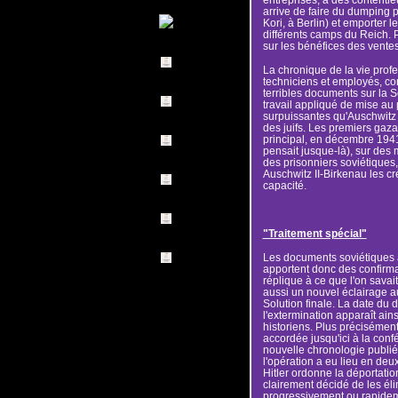
arrive de faire du dumping 
Kori, à Berlin) et emporter
différents camps du Reich. 
sur les bénéfices des ventes
La chronique de la vie profe
techniciens et employés, con
terribles documents sur la S
travail appliqué de mise au 
surpuissantes qu'Auschwitz 
des juifs. Les premiers gaza
principal, en décembre 194
pensait jusque-là), sur des 
des prisonniers soviétiques,
Auschwitz II-Birkenau les crém
capacité.
"Traitement spécial"
Les documents soviétiques
apportent donc des confirma
réplique à ce que l'on savai
aussi un nouvel éclairage a
Solution finale. La date du 
l'extermination apparaît ains
historiens. Plus précisément
accordée jusqu'ici à la con
nouvelle chronologie publi
l'opération a eu lieu en de
Hitler ordonne la déportation 
clairement décidé de les él
progressivement ou rapideme