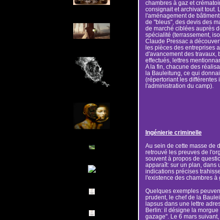
chambres à gaz et crématoir
consignait et archivait tout.
l'aménagement de bâtiments, 
de "bleus", des devis des ma
de marché ciblées auprès de
spécialité (terrassement, isol
Claude Pressac a découvert
les pièces des entreprises 
d'avancement des travaux, b
effectués, lettres mentionnan
A la fin, chacune des réalisa
la Bauleitung, ce qui donna
(répertoriant les différentes 
l'administration du camp).
Ingénierie criminelle
Au sein de cette masse de 
retrouvé les preuves de l'org
souvent à propos de questio
apparaît: sur un plan, dans 
indications précises trahiss
l'existence des chambres à
Quelques exemples peuvent i
prudent, le chef de la Baule
lapsus dans une lettre adres
Berlin: il désigne la morgue
gazage". Le 6 mars suivant,