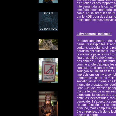
d'entretien et des rapports a
intervenant dans le camp. Ma
immédiatement partagées en 
camp, en saisirent les deux 
par le KGB pour des dizaines
reste, déposé aux Archives
L'événement "indicible"
Pendant longtemps, même la
demeura inexploitée. D'abor
certains exécutants, et la 
paraissaient suffisants. Mai
la mémoire juive refusait to
finale, qualifiée d'événement
des années 70, la littératur
comme angle d'attaque les 
contester l'existence même 
soupçon se limitait en fait 
imprécisions ou invraisemb
nombreuses dans les récits 
soviétiques et polonais de l
thème de propagande idéolo
Jean-Claude Pressac partag
d'ordre technique avancées 
alors dans la lecture des arc
entre les inexactitudes, facile
génocide. Il s'aperçut cepe
l'étude détaillée de l'exterm
principe, mais complexe dan
été entreprise. L'histoire te
encore à écrire.