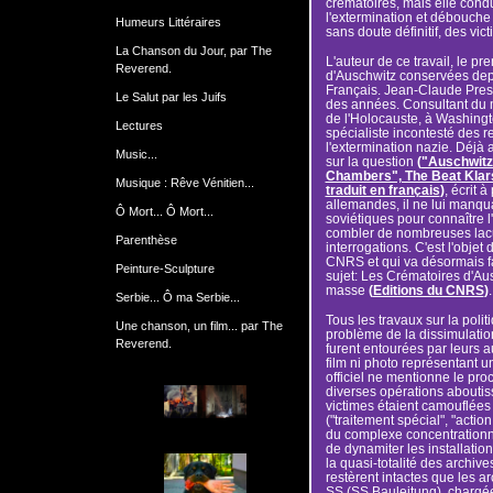
crématoires, mais elle condu
l'extermination et débouche
Humeurs Littéraires
sans doute définitif, des vic
La Chanson du Jour, par The
L'auteur de ce travail, le pr
Reverend.
d'Auschwitz conservées depui
Français. Jean-Claude Press
Le Salut par les Juifs
des années. Consultant du 
de l'Holocauste, à Washingt
Lectures
spécialiste incontesté des 
l'extermination nazie. Déjà 
Music...
sur la question
(
"Auschwitz
Chambers", The Beat Klars
Musique : Rêve Vénitien...
traduit en français
)
, écrit 
allemandes, il ne lui manqua
Ô Mort... Ô Mort...
soviétiques pour connaître l
combler de nombreuses lacu
Parenthèse
interrogations. C'est l'objet
CNRS et qui va désormais fa
Peinture-Sculpture
sujet: Les Crématoires d'Au
masse
(
Editions du CNRS
)
.
Serbie... Ô ma Serbie...
Tous les travaux sur la poli
Une chanson, un film... par The
problème de la dissimulation
Reverend.
furent entourées par leurs au
film ni photo représentant 
officiel ne mentionne le proc
diverses opérations aboutiss
victimes étaient camouflées
("traitement spécial", "action
du complexe concentrationna
de dynamiter les installation
la quasi-totalité des archive
restèrent intactes que les a
SS (SS Bauleitung), chargée