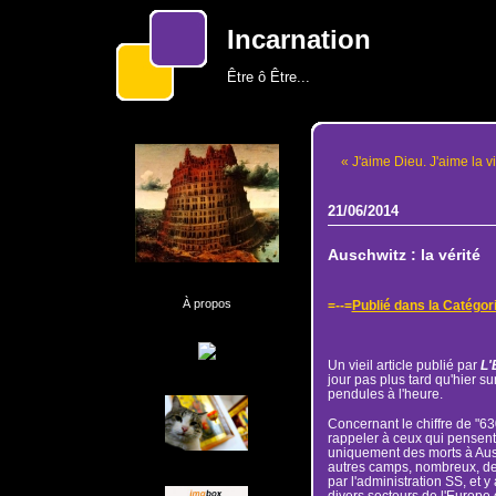
Incarnation
Être ô Être...
« J'aime Dieu. J'aime la v
21/06/2014
Auschwitz : la vérité
À propos
=--=
Publié dans la Catég
Un vieil article publié par
L'
jour pas plus tard qu'hier sur
pendules à l'heure.
Concernant le chiffre de "630 
rappeler à ceux qui pensent un
uniquement des morts à Ausc
autres camps, nombreux, de 
par l'administration SS, et y
divers secteurs de l'Europe