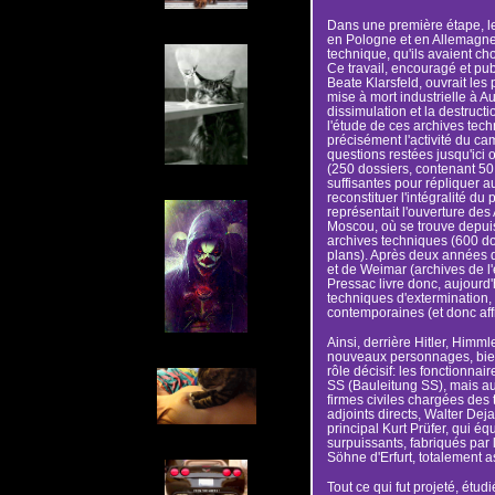
Dans une première étape, l
en Pologne et en Allemagne l
technique, qu'ils avaient ch
Ce travail, encouragé et publ
Beate Klarsfeld, ouvrait les
mise à mort industrielle à 
dissimulation et la destruct
l'étude de ces archives tech
précisément l'activité du c
questions restées jusqu'ici 
(250 dossiers, contenant 50
suffisantes pour répliquer a
reconstituer l'intégralité d
représentait l'ouverture des
Moscou, où se trouve depuis
archives techniques (600 d
plans). Après deux années 
et de Weimar (archives de l
Pressac livre donc, aujourd'
techniques d'extermination, 
contemporaines (et donc af
Ainsi, derrière Hitler, Him
nouveaux personnages, bien 
rôle décisif: les fonctionnai
SS (Bauleitung SS), mais au
firmes civiles chargées des t
adjoints directs, Walter Dejac
principal Kurt Prüfer, qui é
surpuissants, fabriqués par l
Söhne d'Erfurt, totalement as
Tout ce qui fut projeté, étud