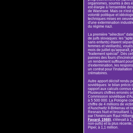
organismes, soumis à des é
est élargie à l'ensemble des
de Wannsee. Mais ce n'est q
volonté politique et idéolog
techniques mises en oeuvre
d'une extermination industrie
du régime nazi.
La première "sélection" date 
de juifs slovaques: les "ap
sans enfants) étaient séparé
femmes et vieillards), voués
mois de juillet qu'apparaît, 
"traitement spécial". Dès c
pannes des fours d'incinérat
un rendement suffisant pour
d'extermination, les respon
un contrat pour l'installati
crématoires.
Autre apport décisif rendu 
soviétiques: le bilan précis 
rapport aux calculs connus 
Plusieurs chiffres erronés o
Commission soviétique d'Aus
à 5 500 000. La Pologne co
chiffre de 4 millions de vict
d'Auschwitz II-Birkenau et r
Resnais Nuit et brouillard. 
par l'Américain Raul Hilber
Fayard, 1988
)
, s'élevait à 1
non-juifs) et la plus récente
Piper, à 1,1 million.