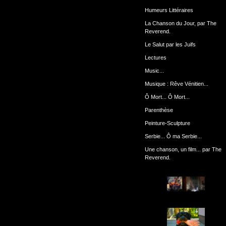
Humeurs Littéraires
La Chanson du Jour, par The
Reverend.
Le Salut par les Juifs
Lectures
Music...
Musique : Rêve Vénitien...
Ô Mort... Ô Mort...
Parenthèse
Peinture-Sculpture
Serbie... Ô ma Serbie...
Une chanson, un film... par The
Reverend.