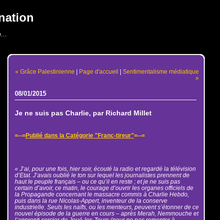
nation
...
« Grâce Palestinienne
|
Page d'accueil
|
Sentimentalisme médiatique
»
08/01/2015
Je ne suis pas Charlie, par Richard Millet
=--=
Publié dans la Catégorie "Franc-tireur"
=--=
« J’ai, pour une fois, hier soir, écouté la radio et regardé la télévision
d’Etat. J’avais oublié le ton sur lequel les journalistes prennent de
haut le peuple français – ou ce qu’il en reste ; et je ne suis pas
certain d’avoir, ce matin, le courage d’ouvrir les organes officiels de
la Propagande concernant le massacre commis à Charlie Hebdo,
puis dans la rue Nicolas-Appert, inventeur de la conserve
industrielle. Seuls les naïfs, ou les menteurs, peuvent s’étonner de ce
nouvel épisode de la guerre en cours – après Merah, Nemmouche et
l’apprenti sorcier de Joué-les-Tours (pour ne pas remonter à