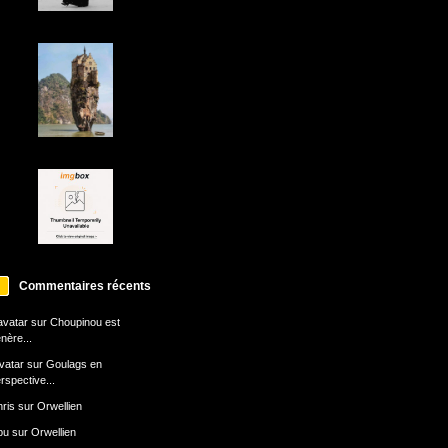
Commentaires récents
avatar
sur
Choupinou est
nère...
avatar
sur
Goulags en
rspective...
ris
sur
Orwellien
bu
sur
Orwellien