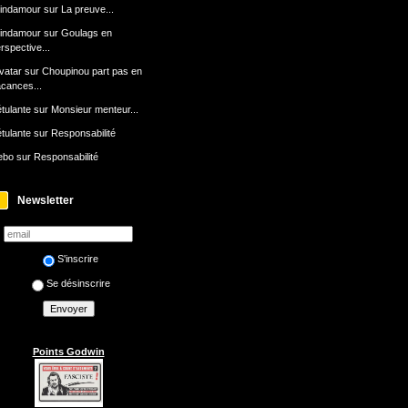
indamour
sur
La preuve...
indamour
sur
Goulags en
rspective...
avatar
sur
Choupinou part pas en
cances...
tulante
sur
Monsieur menteur...
tulante
sur
Responsabilité
ebo
sur
Responsabilité
Newsletter
S'inscrire
Se désinscrire
Points Godwin