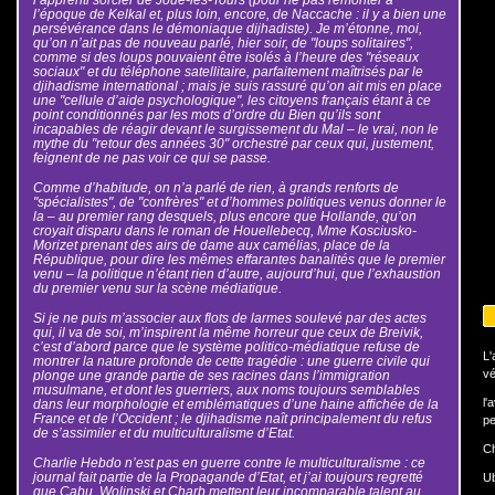
l’époque de Kelkal et, plus loin, encore, de Naccache : il y a bien une
persévérance dans le démoniaque dijhadiste). Je m’étonne, moi,
qu’on n’ait pas de nouveau parlé, hier soir, de "loups solitaires",
comme si des loups pouvaient être isolés à l’heure des "réseaux
sociaux" et du téléphone satellitaire, parfaitement maîtrisés par le
djihadisme international ; mais je suis rassuré qu’on ait mis en place
une "cellule d’aide psychologique", les citoyens français étant à ce
point conditionnés par les mots d’ordre du Bien qu’ils sont
incapables de réagir devant le surgissement du Mal – le vrai, non le
mythe du "retour des années 30" orchestré par ceux qui, justement,
feignent de ne pas voir ce qui se passe.
Comme d’habitude, on n’a parlé de rien, à grands renforts de
"spécialistes", de "confrères" et d’hommes politiques venus donner le
la – au premier rang desquels, plus encore que Hollande, qu’on
croyait disparu dans le roman de Houellebecq, Mme Kosciusko-
Morizet prenant des airs de dame aux camélias, place de la
République, pour dire les mêmes effarantes banalités que le premier
venu – la politique n’étant rien d’autre, aujourd’hui, que l’exhaustion
du premier venu sur la scène médiatique.
Si je ne puis m’associer aux flots de larmes soulevé par des actes
qui, il va de soi, m’inspirent la même horreur que ceux de Breivik,
c’est d’abord parce que le système politico-médiatique refuse de
L'
montrer la nature profonde de cette tragédie : une guerre civile qui
vé
plonge une grande partie de ses racines dans l’immigration
musulmane, et dont les guerriers, aux noms toujours semblables
l'
dans leur morphologie et emblématiques d’une haine affichée de la
France et de l’Occident ; le djihadisme naît principalement du refus
pe
de s’assimiler et du multiculturalisme d’Etat.
Ch
Charlie Hebdo n’est pas en guerre contre le multiculturalisme : ce
journal fait partie de la Propagande d’Etat, et j’ai toujours regretté
U
que Cabu, Wolinski et Charb mettent leur incomparable talent au