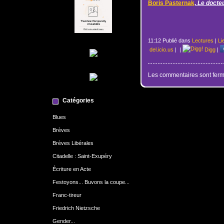
Boris Pasternak
,
Le docte
11:12 Publié dans
Lectures
|
Li
del.icio.us
|
|
Digg
|
Les commentaires sont ferm
Catégories
Blues
Brèves
Brèves Libérales
Citadelle : Saint-Exupéry
Écriture en Acte
Festoyons... Buvons la coupe...
Franc-tireur
Friedrich Nietzsche
Gender...