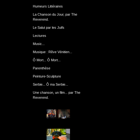
Humeurs Littéraires
La Chanson du Jour, par The
Reverend.
Le Salut par les Juifs
Lectures
Music...
Musique : Rêve Vénitien...
Ô Mort... Ô Mort...
Parenthèse
Peinture-Sculpture
Serbie... Ô ma Serbie...
Une chanson, un film... par The
Reverend.