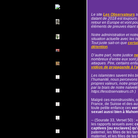
Le site
Les Observateurs
s
datant de 2018 est toujours 
retour en Europe et vont pouv
éléments de preuves étant 
Notre administration et notr
situation actuelle avec les 
Tout juste sait-on que
certa
détention
.
D’autre part, notre justice
ne
nombreux d’entre eux sont 
attaques. Pire, certains enf
vidéos de propagande à l’a
Les islamistes savent très 
l’humanité, nous percevons
propres valeurs, notre prop
par la biais de notre naïveté. 
https://lesobservateurs.ch )
Malgré ces monstruosités, 
France, de Suisse et des au
toute petite enfance ces
ver
sexuel aussi bien à Maho
-- (Sourate 33, Verset 50) : 
les rapports sexuels avec
c
captives [ou esclaves] qu’A
paternel, les filles de tes ta
maternel, et les filles de te