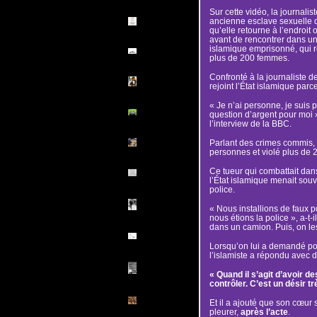
Sur cette vidéo, la journal
ancienne esclave sexuelle d
qu’elle retourne à l’endroit
avant de rencontrer dans un
islamique emprisonné, qui r
plus de 200 femmes.
Confronté à la journaliste de
rejoint l’État islamique parce
« Je n’ai personne, je suis p
question d’argent pour moi »
l’interview de la BBC.
Parlant des crimes commis, il
personnes et violé plus de
Ce tueur qui combattait dans
l’État islamique menait souv
police.
« Nous installions de faux p
nous étions la police », a-t-
dans un camion. Puis, on les
Lorsqu’on lui a demandé pou
l’islamiste a répondu avec d
« Quand il s’agit d’avoir d
contrôler. C’est un désir trè
Et il a ajouté que son cœur se
pleurer,
après l’acte
.