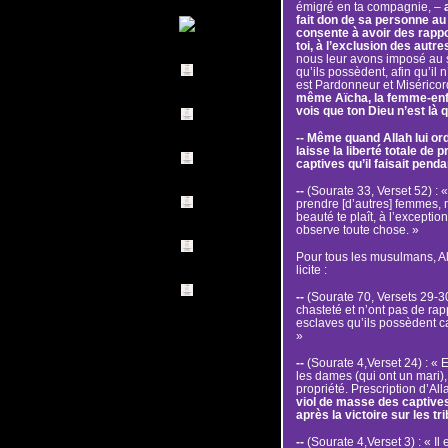
émigré en ta compagnie, –
fait don de sa personne au
consente à avoir des rappor
toi, à l’exclusion des autr
nous leur avons imposé au s
qu’ils possèdent, afin qu’il 
est Pardonneur et Miséricor
même Aïcha, la femme-enfa
vois que ton Dieu n’est là q
-- Même quand Allah lui ord
laisse la liberté totale d
captives qu’il faisait penda
--
(Sourate 33, Verset 52) : «
prendre [d’autres] femmes, 
beauté te plaît, à l’excepti
observe toute chose. »
Pour tous les musulmans, Al
licite :
--
(Sourate 70, Versets 29-3
chasteté et n’ont pas de ra
esclaves qu’ils possèdent ca
»
--
(Sourate 4,Verset 24) : « E
les dames (qui ont un mari),
propriété. Prescription d’All
viol de masse des captives
après la victoire sur les t
--
(Sourate 4,Verset 3) : « Il