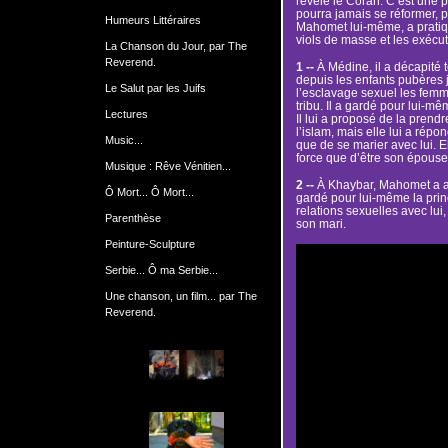
révélé le Coran. C’est une p
pourra jamais se réformer, p
Humeurs Littéraires
Mahomet lui-même, a pratiqu
viols de masse et les exécut
La Chanson du Jour, par The
Reverend.
1 --
À Médine, il a décapité
depuis les enfants pubères ju
Le Salut par les Juifs
l’esclavage sexuel les femmes
tribu. Il a gardé pour lui-mê
Lectures
Il lui a proposé de la prendr
l’islam, mais elle lui a rép
Music...
que de se marier avec lui. El
force que d’être son épouse
Musique : Rêve Vénitien...
2 --
À Khaybar, Mahomet a a
Ô Mort... Ô Mort...
gardé pour lui-même la princ
relations sexuelles avec lui,
Parenthèse
son mari.
Peinture-Sculpture
Serbie... Ô ma Serbie...
Une chanson, un film... par The
Reverend.