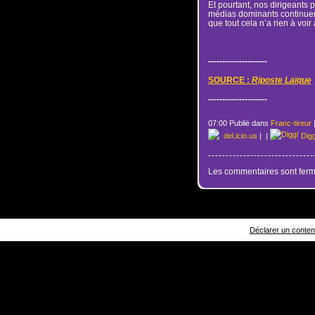
Et pourtant, nos dirigeants p
médias dominants continue
que tout cela n’a rien à voir 
---------------------
SOURCE :
Riposte Laïque
---------------------
07:00 Publié dans
Franc-tireur
del.icio.us
|
|
Dig
Les commentaires sont ferm
Déclarer un contenu 