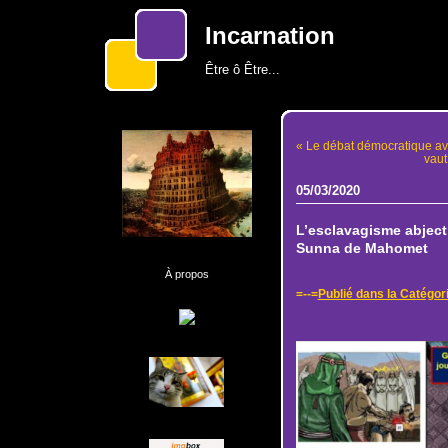
Incarnation
Être ô Être...
« Le débat démocratique ava
vaut
05/03/2020
L’esclavagisme abject
Sunna de Mahomet
À propos
=--=
Publié dans la Catégori