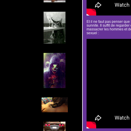
Et il ne faut pas penser que l
sunnite. Il suffit de regarder 
massacrer les hommes et de
sexuel :