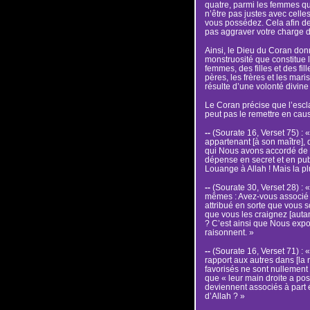
quatre, parmi les femmes qui
n’être pas justes avec celle
vous possédez. Cela afin de 
pas aggraver votre charge de
Ainsi, le Dieu du Coran donn
monstruosité que constitue 
femmes, des filles et des fil
pères, les frères et les mari
résulte d’une volonté divine 
Le Coran précise que l’escla
peut pas le remettre en caus
--
(Sourate 16, Verset 75) : 
appartenant [à son maître],
qui Nous avons accordé de N
dépense en secret et en pub
Louange à Allah ! Mais la pl
--
(Sourate 30, Verset 28) : «
mêmes : Avez-vous associé
attribué en sorte que vous s
que vous les craignez [auta
? C’est ainsi que Nous exp
raisonnent. »
--
(Sourate 16, Verset 71) : «
rapport aux autres dans [la 
favorisés ne sont nullement
que « leur main droite a pos
deviennent associés à part ég
d’Allah ? »