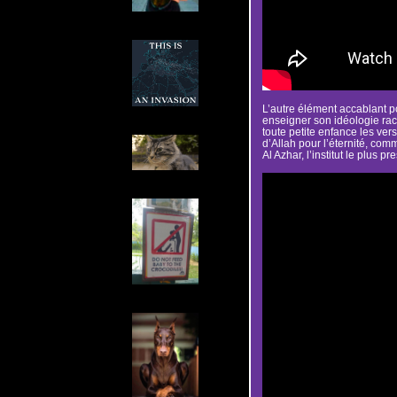
L’autre élément accablant pou
enseigner son idéologie raci
toute petite enfance les ver
d’Allah pour l’éternité, co
Al Azhar, l’institut le plus 