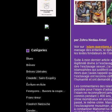
par Zohra Nedaa-Amal
Voir sur :
islam-questions.
mariage des enfants, le djih
Catégories
les textes fondateurs de l’is
Blues
Suite à mon dernier article
légitimité divine à l’esclava
Brèves
dire l’esclavage sexuel, j’
islamophiles qui justifient c
Brèves Libérales
Alors que j’avais rappelé qu
l’esclavage ont reconnu cet
Citadelle : Saint-Exupéry
l’humanité et ont demandé 
Écriture en Acte
Les commentaires des islamo
possible pour l’islam d’ado
Festoyons... Buvons la coupe...
l’islam ne reconnaîtront jama
commis pendant 1 400 ans, ju
Franc-tireur
crime monstrueux en accusan
passé, le même crime. Mais
Friedrich Nietzsche
l’esclavagisme musulman, po
à condamner Mahomet lui-mêm
Gender...