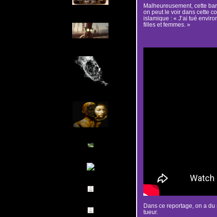
Malheureusement, cette bar
on peut le voir dans cette c
islamique : « J’ai tué envir
filles et femmes. »
Dans ce reportage, on a du 
tueur.