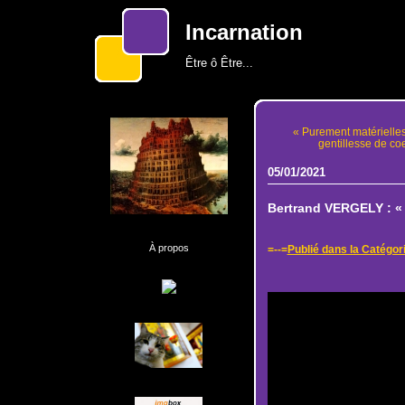
Incarnation
Être ô Être...
« Purement matérielles,
gentillesse de coeu
05/01/2021
Bertrand VERGELY : « 
À propos
=--=
Publié dans la Catég