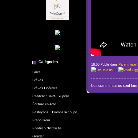
Catégories
18:00 Publié dans
Parenthèse
del.icio.us
|
|
Dig
Blues
Brèves
Les commentaires sont ferm
Brèves Libérales
Citadelle : Saint-Exupéry
Écriture en Acte
Festoyons... Buvons la coupe...
Franc-tireur
Friedrich Nietzsche
Gender...