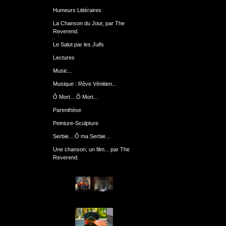
Humeurs Littéraires
La Chanson du Jour, par The
Reverend.
Le Salut par les Juifs
Lectures
Music...
Musique : Rêve Vénitien...
Ô Mort... Ô Mort...
Parenthèse
Peinture-Sculpture
Serbie... Ô ma Serbie...
Une chanson, un film... par The
Reverend.