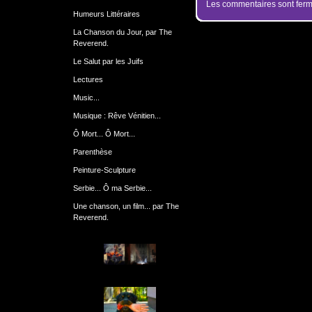
Les commentaires sont ferm
Humeurs Littéraires
La Chanson du Jour, par The
Reverend.
Le Salut par les Juifs
Lectures
Music...
Musique : Rêve Vénitien...
Ô Mort... Ô Mort...
Parenthèse
Peinture-Sculpture
Serbie... Ô ma Serbie...
Une chanson, un film... par The
Reverend.