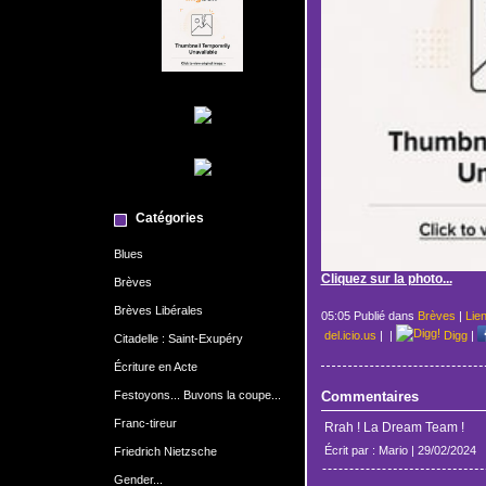
Catégories
Blues
Cliquez sur la photo...
Brèves
Brèves Libérales
05:05 Publié dans
Brèves
|
Lie
del.icio.us
|
|
Digg
|
Citadelle : Saint-Exupéry
Écriture en Acte
Festoyons... Buvons la coupe...
Commentaires
Franc-tireur
Rrah ! La Dream Team !
Écrit par : Mario | 29/02/2024
Friedrich Nietzsche
Gender...