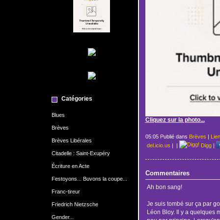
Catégories
Blues
Cliquez sur la photo...
Brèves
05:05 Publié dans
Brèves
|
Lie
Brèves Libérales
del.icio.us
|
|
Digg
|
Citadelle : Saint-Exupéry
Écriture en Acte
Commentaires
Festoyons... Buvons la coupe...
Ah bon sang!
Franc-tireur
Je suis tombé sur ça par go
Friedrich Nietzsche
Léon Bloy. Il y a quelques 
Gender...