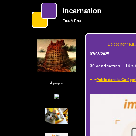
Incarnation
Être ô Être...
« Doigt d'honneur..
07/08/2025
30 centimètres... 14 siè
=--=
Publié dans la Catégor
À propos