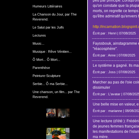
peu par principe. Lorsqu'on
qu'on constate que la plupar
Humeurs Littéraires
morts, on regrette ce temps
La Chanson du Jour, par The
qu'être admiratif qu'envers 
Reverend.
http://incarnation.blogspiri
Le Salut par les Juifs
Écrit par : Henri | 07/08/2025
Lectures
Fayssbouk, ainstagramme et
Music...
"réacosphère".
Musique : Rêve Vénitien...
Écrit par : Anne | 07/08/2025
Ô Mort... Ô Mort...
Le système a gagné. Ils ma
Parenthèse
Écrit par : Joss | 07/08/2025
Peinture-Sculpture
Marcher au pas de l'oie coïn
Serbie... Ô ma Serbie...
dissimuler
Une chanson, un film... par The
Écrit par : L'avatar | 07/08/202
Reverend.
Une belle mise en valeur, en
Écrit par : marianne | 08/08/20
Une lecture (d'été ): Frédér
de jeunes femmes française
les manifestations de l'isl
ma mère.