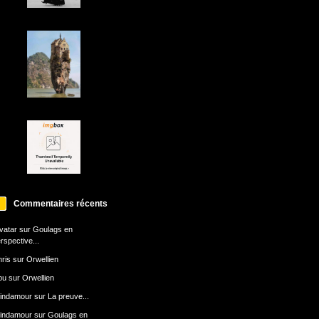
Commentaires récents
avatar
sur
Goulags en
rspective...
ris
sur
Orwellien
bu
sur
Orwellien
indamour
sur
La preuve...
indamour
sur
Goulags en