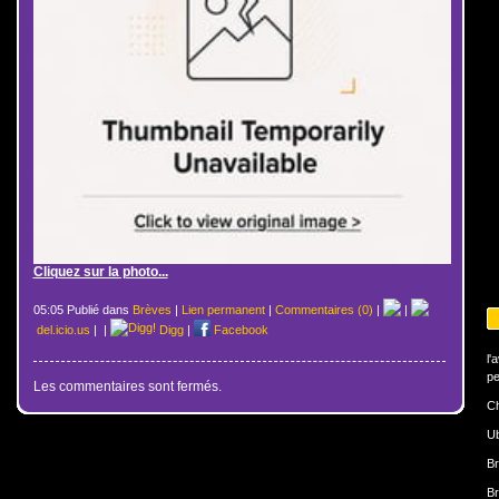
Cliquez sur la photo...
05:05 Publié dans
Brèves
|
Lien permanent
|
Commentaires (0)
|
|
del.icio.us
|
|
Digg
|
Facebook
l'
pe
Les commentaires sont fermés.
Ch
U
Br
Br