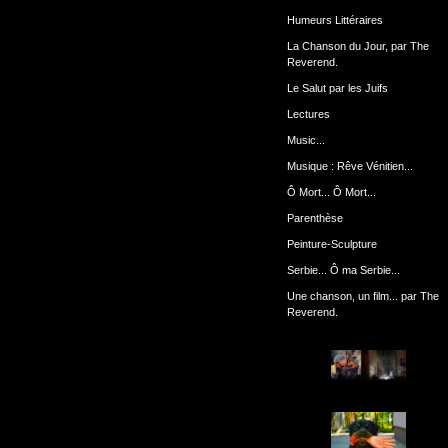
Humeurs Littéraires
La Chanson du Jour, par The
Reverend.
Le Salut par les Juifs
Lectures
Music...
Musique : Rêve Vénitien...
Ô Mort... Ô Mort...
Parenthèse
Peinture-Sculpture
Serbie... Ô ma Serbie...
Une chanson, un film... par The
Reverend.