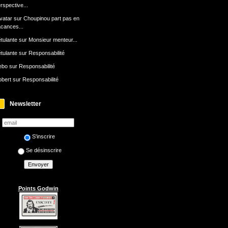
rspective...
avatar
sur
Choupinou part pas en
cances...
tulante
sur
Monsieur menteur...
tulante
sur
Responsabilité
ebo
sur
Responsabilité
bert
sur
Responsabilité
Newsletter
S'inscrire
Se désinscrire
Points Godwin