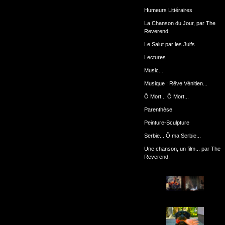
Humeurs Littéraires
La Chanson du Jour, par The
Reverend.
Le Salut par les Juifs
Lectures
Music...
Musique : Rêve Vénitien...
Ô Mort... Ô Mort...
Parenthèse
Peinture-Sculpture
Serbie... Ô ma Serbie...
Une chanson, un film... par The
Reverend.