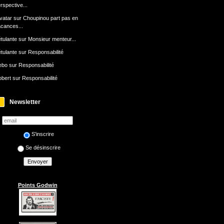
rspective...
avatar
sur
Choupinou part pas en
cances...
tulante
sur
Monsieur menteur...
tulante
sur
Responsabilité
ebo
sur
Responsabilité
bert
sur
Responsabilité
Newsletter
S'inscrire
Se désinscrire
Points Godwin