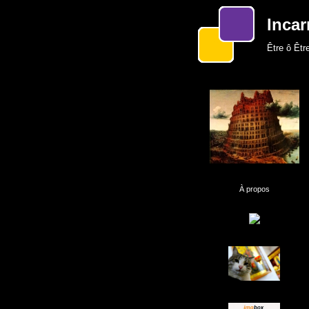
Incar
Être ô Être
À propos