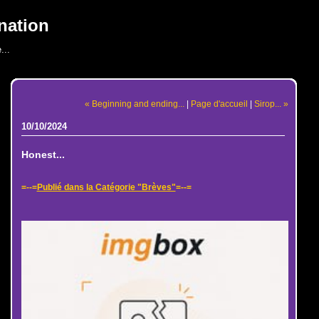
nation
...
« Beginning and ending...
|
Page d'accueil
|
Sirop... »
10/10/2024
Honest...
=--=
Publié dans la Catégorie "Brèves"
=--=