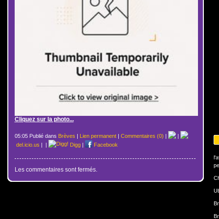
Cliquez sur la photo...
05:05 Publié dans
Brèves
|
Lien permanent
|
Commentaires (0)
|
|
del.icio.us
|
|
Digg
|
Facebook
l'
pe
Les commentaires sont fermés.
Ch
U
Br
Br