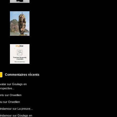
Commentaires récents
avatar
sur
Goulags en
rspective...
ris
sur
Orwellien
bu
sur
Orwellien
indamour
sur
La preuve...
indamour
sur
Goulags en