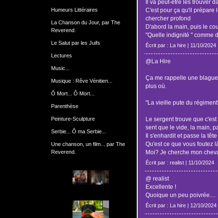
Il va peut-être les trouver 
Humeurs Littéraires
C'est pour ça qu'il prépare l
chercher profond
La Chanson du Jour, par The
D'abord la main, puis le cou
Reverend.
"Quelle indignité " comme d
Le Salut par les Juifs
Écrit par : La hire | 11/10/2024
Lectures
@La Hire
Music...
Ça me rappelle une blague s
Musique : Rêve Vénitien...
plus où.
Ô Mort... Ô Mort...
"La vieille pute du régiment
Parenthèse
Peinture-Sculpture
Le sergent trouve que c'est 
sent que le vide, la main, pa
Serbie... Ô ma Serbie...
Il s'enhardit et passe la têt
Qu'est ce que vous foutez l
Une chanson, un film... par The
Reverend.
Moi? Je cherche mon cheva
Écrit par : realist | 11/10/2024
@ realist
Excellente !
Quoique un peu poivrée....
Écrit par : La hire | 12/10/2024