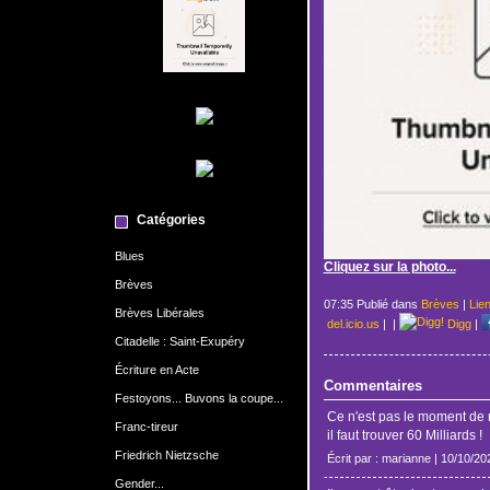
Catégories
Blues
Cliquez sur la photo...
Brèves
07:35 Publié dans
Brèves
|
Lie
Brèves Libérales
del.icio.us
|
|
Digg
|
Citadelle : Saint-Exupéry
Écriture en Acte
Commentaires
Festoyons... Buvons la coupe...
Ce n'est pas le moment de r
Franc-tireur
il faut trouver 60 Milliards !
Friedrich Nietzsche
Écrit par : marianne | 10/10/20
Gender...