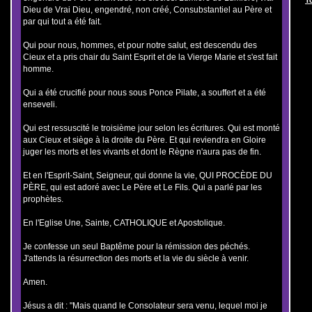
Dieu de Vrai Dieu, engendré, non créé, Consubstantiel au Père et
par qui tout a été fait.
Qui pour nous, hommes, et pour notre salut, est descendu des
Cieux et a pris chair du Saint Esprit et de la Vierge Marie et s'est fait
homme.
Qui a été crucifié pour nous sous Ponce Pilate, a souffert et a été
enseveli.
Qui est ressuscité le troisième jour selon les écritures. Qui est monté
aux Cieux et siège à la droite du Père. Et qui reviendra en Gloire
juger les morts et les vivants et dont le Règne n'aura pas de fin.
Et en l'Esprit-Saint, Seigneur, qui donne la vie, QUI PROCÈDE DU
PÈRE, qui est adoré avec Le Père et Le Fils. Qui a parlé par les
prophètes.
En l'Eglise Une, Sainte, CATHOLIQUE et Apostolique.
Je confesse un seul Baptême pour la rémission des péchés.
J'attends la résurrection des morts et la vie du siècle à venir.
Amen.
Jésus a dit : "Mais quand le Consolateur sera venu, lequel moi je