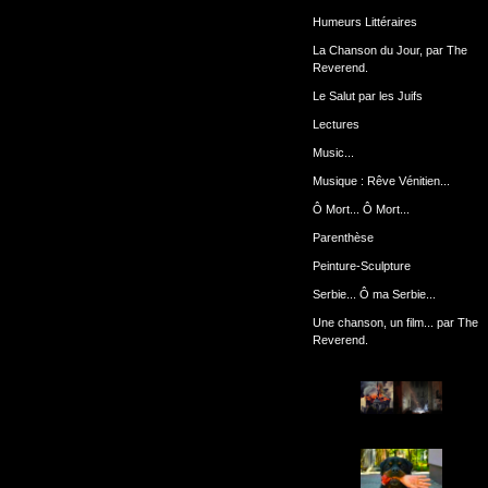
Humeurs Littéraires
La Chanson du Jour, par The
Reverend.
Le Salut par les Juifs
Lectures
Music...
Musique : Rêve Vénitien...
Ô Mort... Ô Mort...
Parenthèse
Peinture-Sculpture
Serbie... Ô ma Serbie...
Une chanson, un film... par The
Reverend.