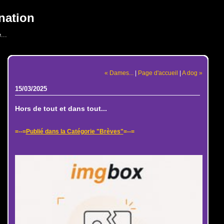
nation
...
« Dames...
|
Page d'accueil
|
A dog »
15/03/2025
Hors de tout et dans tout...
=--=
Publié dans la Catégorie "Brèves"
=--=