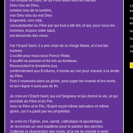
Fils unique de Dieu, né du Père avant tous les siècles
Dieu issu de Dieu,
Ch
lumière issu de la lumière,
le
vrai Dieu issu du vrai Dieu
Fl
Engendré, non créé,
le
consubstantiel au Père par qui tout a été fait, et qui, pour nous les
hommes, et pour notre salut,
b
est descendu des cieux;
l'
Par l’Esprit Saint, il a pris chair de la Vierge Marie, et s’est fait
J
homme.
si
Crucifié pour nous sous Ponce Pilate,
Il souffrit sa passion et fut mis au tombeau.
Ressuscitant le troisième jour,
conformément aux Ecritures, il monta au ciel pour s'assoir à la droite
du Père.
Puis il reviendra dans sa gloire, pour juger les vivants et les morts,
et son règne n’aura pas de fin.
Je crois en l’Esprit Saint, qui est Seigneur et qui donne la vie, et qui
procède du Père et du Fils.
Avec le Père et le Fils, l'Esprit reçoit même adoration et même
gloire, car il a parlé par les prophètes.
Je crois en l’Eglise, une, sainte, catholique et apostolique.
Je reconnais un seul baptême pour le pardon des péchés.
J’attends la résurrection des morts, et la vie du monde à venir.