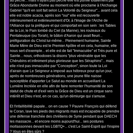
au péché... mais n'ayant pas péché elle est purifié totalement par
Grâce Abondante Divine au moment où elle proclame à l'Archange
Gabriel "qu'il en soit fait selon La Volonté du Seigneur"... avant cela
elle est noble acacia, après son "oui" elle est recouverte
intérieurement et extérieurement d'Or, à l'Image de l'Arche de
l'Alliance qui la préfigure et qui comportait en son sein : les Tables
de la Loi, le Pain tombé du Ciel (la Manne), les rouleaux du
Pentateuque (ou Torah), le bâton d'Aaron qui avait fleuri...
préfiguration du Christ lui-même... Pleinement humaine, Sainte
Marie Mère de Dieu est le Premier Apôtre et en cela, humaine, elle
nous sert d'exemple... et elle est de fait "Immaculée" et Très pure et
Sainte... nous, orthodoxes la disons "plus vénérable que les
Chérubins et infiniment plus glorieuse que les Séraphins"... mais
elle n'est pas immaculée par "Conception", sinon toute la Loi
d'airain que Le Seigneur a imposé aux hébreux pour qu'un jour,
après de nombreuses générations, une jeune fille naisse
susceptible d'apporter Le Salut au monde en accueillant La
Lumière Incréée en elle afin de faire remonter l'humanité de son
statut de chute et d'exil vers la Grâce de Dieu est un cirque sans
intérêt et Dieu n'est, en ce cas, qu'un démiurge qui s'amuse.
Et l'infaillibilité papale... on en cause ? Pauvre François qui défend
le Coran, lave les pieds des migrants mais est incapable de prendre
une défense tranchée des chrétiens de Syrie pendant que DAECH
les massacre... et encore moins aujourd'hui... ses postures
mollassonnes devant les LGBTQ+... c'est Le Saint-Esprit qui l'inspire
? Vous en êtes sûrs ?