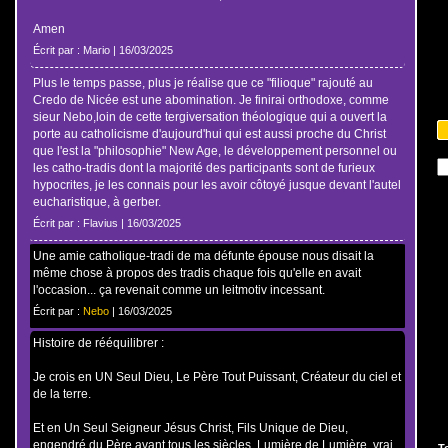
Amen
Écrit par : Mario | 16/03/2025
Plus le temps passe, plus je réalise que ce "filioque" rajouté au
Credo de Nicée est une abomination. Je finirai orthodoxe, comme
sieur Nebo,loin de cette tergiversation théologique qui a ouvert la
porte au catholicisme d'aujourd'hui qui est aussi proche du Christ
que l'est la "philosophie" New Age, le développement personnel ou
les catho-tradis dont la majorité des participants sont de furieux
hypocrites, je les connais pour les avoir côtoyé jusque devant l'autel
eucharistique, à gerber.
Écrit par : Flavius | 16/03/2025
Une amie catholique-tradi de ma défunte épouse nous disait la
même chose à propos des tradis chaque fois qu'elle en avait
l'occasion... ça revenait comme un leitmotiv incessant.
Écrit par :
Nebo
| 16/03/2025
Histoire de rééquilibrer :
Je crois en UN Seul Dieu, Le Père Tout Puissant, Créateur du ciel et
de la terre.
Et en Un Seul Seigneur Jésus Christ, Fils Unique de Dieu,
engendré du Père avant tous les siècles. Lumière de Lumière, vrai
T