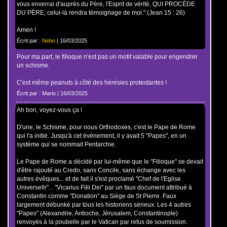
vous enverrai d'auprès du Père, l'Esprit de vérité, QUI PROCÈDE
DU PÈRE, celui-là rendra témoignage de moi." (Jean 15 : 26)
Amen !
Écrit par :
Nebo
| 16/03/2025
Pour ma part, le filioque n'est pas un motif valable pour engendrer
un schisme.
C'est même peanuts à côté des hérésies protestantes !
Écrit par : Mario | 16/03/2025
Ah bon, voyez-vous ça !
D'une, le Schisme, pour nous Orthodoxes, c'est le Pape de Rome
qui l'a initié. Jusqu'à cet événement, il y avait 5 "Papes", en un
système qui se nommait Pentarchie.
Le Pape de Rome a décidé par lui-même que le "Filioque" se devait
d'être rajouté au Credo, sans Concile, sans échange avec les
autres évêques... et de fait il s'est proclamé "Chef de l'Eglise
Universellr"... "Vicarius Filii Dei" par un faux document attribué à
Constantin comme "Donation" au Siège de St Pierre. Faux
largement débunké par tous les historiens sérieux. Les 4 autres
"Papes" (Alexandrie, Antioche, Jérusalem, Constantinople)
renvoyés à la poubelle par le Vatican par refus de soumission.