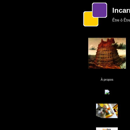
Incar
Être ô Être
À propos