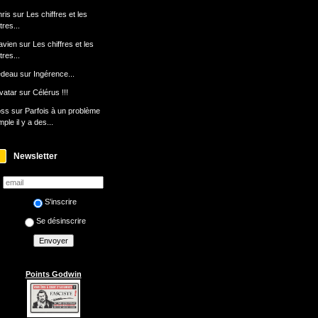
ris
sur
Les chiffres et les
ttres...
avien
sur
Les chiffres et les
ttres...
edeau
sur
Ingérence...
avatar
sur
Célérus !!!
oss
sur
Parfois à un problème
mple il y a des...
Newsletter
S'inscrire
Se désinscrire
Points Godwin