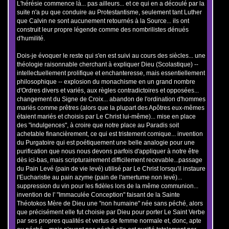
L'hérésie commence là... pas ailleurs... et ce qui en a découlé par la
suite n'a pu que conduire au Protestantisme, seulement tant Luther
que Calvin ne sont aucunement retournés à la Source... ils ont
construit leur propre légende comme des nombrilistes dénués
d'humilité.
Dois-je évoquer le reste qui s'en est suivi au cours des siècles... une
théologie raisonnable cherchant à expliquer Dieu (Scolastique) --
intellectuellement prolifique et enchanteresse, mais essentiellement
philosophique -- explosion du monachisme en un grand nombre
d'Ordres divers et variés, aux règles contradictoires et opposées...
changement du Signe de Croix... abandon de l'ordination d'hommes
mariés comme prêtres (alors que la plupart des Apôtres eux-mêmes
étaient mariés et choisis par Le Christ lui-même)... mise en place
des "indulgences", à croire que notre place au Paradis soit
achetable financièrement, ce qui est tristement comique... invention
du Purgatoire qui est poétiquement une belle analogie pour une
purification que nous nous devons parfois d'appliquer à notre être
dès ici-bas, mais scripturairement difficilement recevable...passage
du Pain Levé (pain de vie levé) utilisé par Le Christ lorsqu'il instaure
l'Eucharistie au pain azyme (pain de l'amertume non levé)...
suppression du vin pour les fidèles lors de la même communion...
invention de l' "Immaculée Conception" faisant de la Sainte
Théotokos Mère de Dieu une "non humaine" née sans péché, alors
que précisément elle fut choisie par Dieu pour porter Le Saint Verbe
par ses propres qualités et vertus de femme normale et, donc, apte