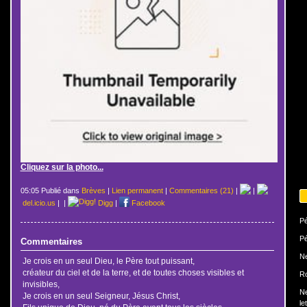
Cliquez sur la photo...
05:05 Publié dans
Brèves
|
Lien permanent
|
Commentaires (21)
|
|
del.icio.us
|
|
Digg
|
Facebook
Pé
Pé
Commentaires
N
Je crois en un seul Dieu, le Père tout puissant,
créateur du ciel et de la terre, et de toutes choses visibles et
Ro
invisibles,
N
Je crois en un seul Seigneur, Jésus Christ,
le