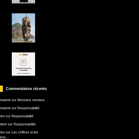
Commentaires récents
tulante
sur
Monsieur menteur...
tulante
sur
Responsabilité
ebo
sur
Responsabilité
bert
sur
Responsabilité
ebo
sur
Les chiffres et les
ttres...