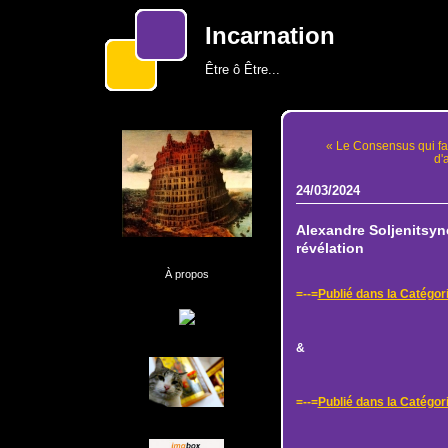
Incarnation
Être ô Être...
« Le Consensus qui fai
d'
24/03/2024
Alexandre Soljenitsyne
révélation
À propos
=--=
Publié dans la Catég
&
=--=
Publié dans la Catégor