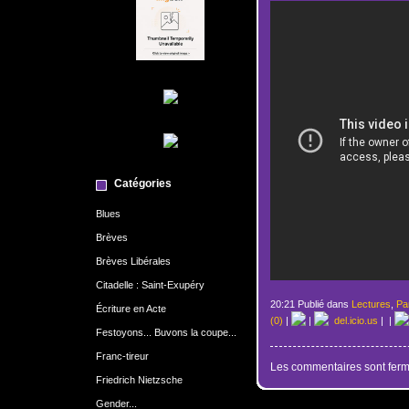
Catégories
Blues
Brèves
Brèves Libérales
Citadelle : Saint-Exupéry
20:21 Publié dans
Lectures
,
Pa
Écriture en Acte
(0)
|
|
del.icio.us
|
|
Festoyons... Buvons la coupe...
Franc-tireur
Les commentaires sont ferm
Friedrich Nietzsche
Gender...