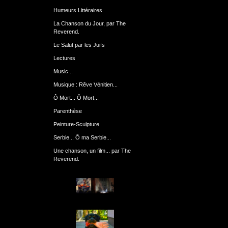
Humeurs Littéraires
La Chanson du Jour, par The
Reverend.
Le Salut par les Juifs
Lectures
Music...
Musique : Rêve Vénitien...
Ô Mort... Ô Mort...
Parenthèse
Peinture-Sculpture
Serbie... Ô ma Serbie...
Une chanson, un film... par The
Reverend.