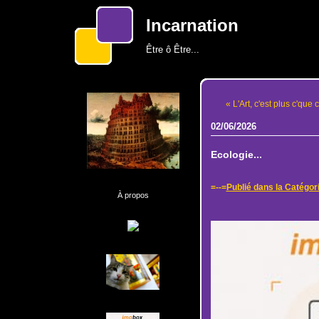
Incarnation
Être ô Être...
« L'Art, c'est plus c'que c'
02/06/2026
Ecologie...
=--=
Publié dans la Catégor
À propos