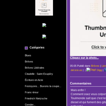
Catégories
Blues
Cliquez sur la photo...
Brèves
05:05 Publié dans
Brèves
|
Lie
Brèves Libérales
del.icio.us
|
|
Digg
|
Citadelle : Saint-Exupéry
Écriture en Acte
Commentaires
Festoyons... Buvons la coupe...
Mais enfin !
Franc-tireur
Comment osez vous colporte
Toulmonde sait que c'est les
Friedrich Nietzsche
diesel et qui fument des git
Gender...