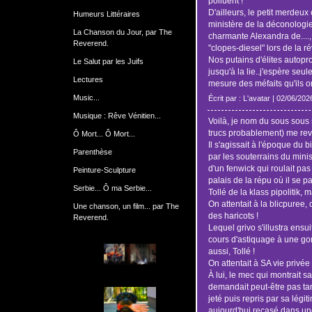
polluent !
D'ailleurs, le petit merdeux
Humeurs Littéraires
ministère de la déconologie,
La Chanson du Jour, par The
charmante Alexandra de...., 
Reverend.
"clopes-diesel" lors de la r
Nos putains d'élites autopr
Le Salut par les Juifs
jusqu'à la lie..j'espère seul
Lectures
mesure des méfaits qu'ils 
Music...
Écrit par : L'avatar | 02/06/202
Musique : Rêve Vénitien...
Voilà, je nom du sous sous s
trucs probablement) me rev
Ô Mort... Ô Mort...
Il s'agissait à l'époque du b
Parenthèse
par les souterrains du minis
d'un fenwick qui roulait pas à
Peinture-Sculpture
palais de la répu où il se p
Serbie... Ô ma Serbie...
Tollé de la klass pipolitik, 
On attentait à la blicpuree, 
Une chanson, un film... par The
des haricots !
Reverend.
Lequel grivo s'illustra ens
cours d'astiquage à une gonz
aussi, Tollé !
On attentait à SA vie privée 
À lui, le mec qui montrait 
demandait peut-être pas tan
jeté puis repris par sa légit
aujourd'hui recasé dans u