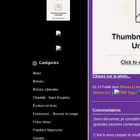
Catégories
Blues
Cliquez sur la photo...
Brèves
01:13 Publié dans
Brèves
|
Lie
Brèves Libérales
del.icio.us
|
|
Digg
|
Citadelle : Saint-Exupéry
Écriture en Acte
Commentaires
Festoyons... Buvons la coupe...
Sans déconner, je considè
Franc-tireur
grandes oeuvres contempor
Friedrich Nietzsche
C'est à vous couper le souffr
Gender...