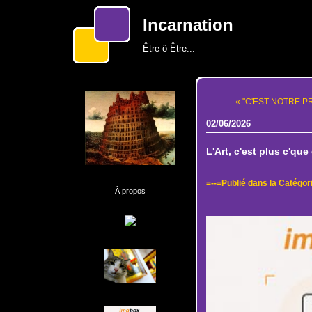
Incarnation
Être ô Être...
« "C'EST NOTRE PROJ
02/06/2026
L'Art, c'est plus c'que c
=--=
Publié dans la Catégor
À propos