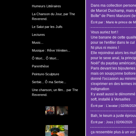
Dans ma collection personell
Humeurs Littéraires
de Marcel Duchamp, mais en
La Chanson du Jour, par The
Boîte" de Piero Manzoni (le p
Reverend.
Écrit par : Mario le prince de 
Le Salut par les Juifs
Vous auriez tort !
Lectures
Une banane de cette qualit
pour se l'enfiler dans le cul 
Music...
Ni plus ni moins !
Musique : Rêve Vénitien...
Elle rejoindrai alors les mu
pour le sexe anal, la princi
Ô Mort... Ô Mort...
Noël" du payday américain,
Parenthèse
Paris devant les bijouteries
mais on soupçonne bollore,
Peinture-Sculpture
donné l'occasion au minim
Serbie... Ô ma Serbie...
s'exprimer en des termes 
indignation
Une chanson, un film... par The
Il y avait aussi le dénommé 
Reverend.
soft, installé à Versailles
Écrit par : L'avatar | 02/06/202
Bah, le keum a juste éprouv
Écrit par : Joss | 02/06/2026
ça ressemble plus à un vol à