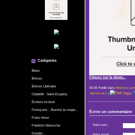
Catégories
Blues
Cliquez sur la photo...
Brèves
Brèves Libérales
05:05 Publié dans
Brèves
|
Lie
del.icio.us
|
|
Digg
|
Citadelle : Saint-Exupéry
Écriture en Acte
Festoyons... Buvons la coupe...
Écrire un commentaire
Franc-tireur
Votre nom :
Friedrich Nietzsche
Gender...
Votre email :