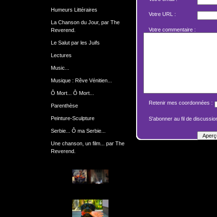
Humeurs Littéraires
Votre URL :
La Chanson du Jour, par The
Votre commentaire :
Reverend.
Le Salut par les Juifs
Lectures
Music...
Musique : Rêve Vénitien...
Ô Mort... Ô Mort...
Retenir mes coordonnées :
Parenthèse
Peinture-Sculpture
S'abonner au fil de discussion
Serbie... Ô ma Serbie...
Une chanson, un film... par The
Reverend.