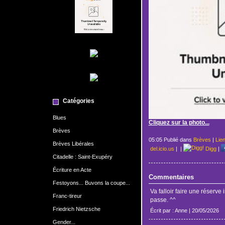
Catégories
Blues
Cliquez sur la photo...
Brèves
05:05 Publié dans
Brèves
|
Lie
Brèves Libérales
del.icio.us
|
|
Digg
|
Citadelle : Saint-Exupéry
Écriture en Acte
Commentaires
Festoyons... Buvons la coupe...
Va falloir faire une réserv
Franc-tireur
passe. ^^
Friedrich Nietzsche
Écrit par : Anne | 20/05/2026
Gender...