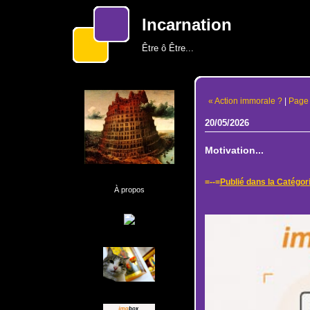
Incarnation
Être ô Être...
« Action immorale ?
|
Page 
20/05/2026
Motivation...
=--=
Publié dans la Catégor
À propos