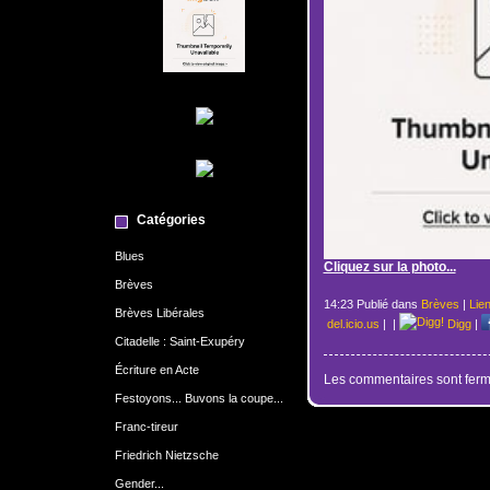
Catégories
Blues
Cliquez sur la photo...
Brèves
14:23 Publié dans
Brèves
|
Lie
Brèves Libérales
del.icio.us
|
|
Digg
|
Citadelle : Saint-Exupéry
Écriture en Acte
Les commentaires sont ferm
Festoyons... Buvons la coupe...
Franc-tireur
Friedrich Nietzsche
Gender...