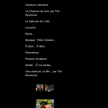
Humeurs Littéraires
La Chanson du Jour, par The
Reverend.
Le Salut par les Juifs
Lectures
Music...
Musique : Rêve Vénitien...
Ô Mort... Ô Mort...
Parenthèse
Peinture-Sculpture
Serbie... Ô ma Serbie...
Une chanson, un film... par The
Reverend.