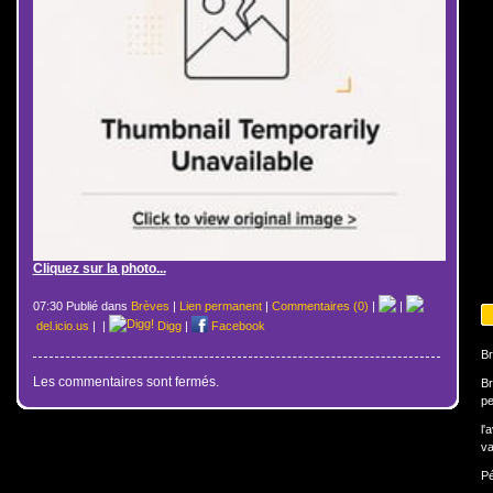
Cliquez sur la photo...
07:30 Publié dans
Brèves
|
Lien permanent
|
Commentaires (0)
|
|
del.icio.us
|
|
Digg
|
Facebook
Br
Les commentaires sont fermés.
Br
pe
l'
va
Pé