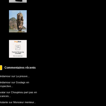
Commentaires récents
indamour
sur
La preuve...
indamour
sur
Goulags en
rspective...
avatar
sur
Choupinou part pas en
cances...
tulante
sur
Monsieur menteur...