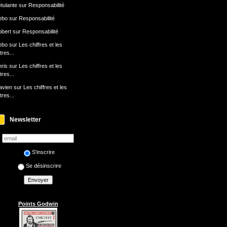
tulante
sur
Responsabilité
ebo
sur
Responsabilité
bert
sur
Responsabilité
ebo
sur
Les chiffres et les
ttres...
ris
sur
Les chiffres et les
ttres...
avien
sur
Les chiffres et les
ttres...
Newsletter
S'inscrire
Se désinscrire
Points Godwin