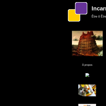
Incar
Être ô Être
À propos