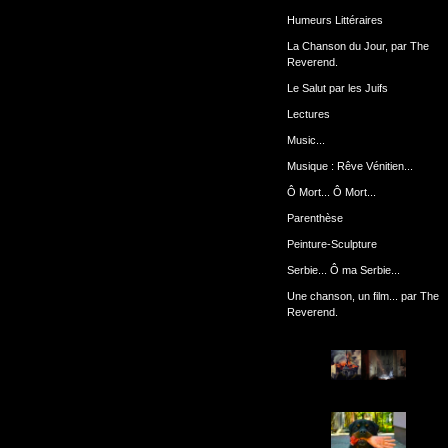
Humeurs Littéraires
La Chanson du Jour, par The
Reverend.
Le Salut par les Juifs
Lectures
Music...
Musique : Rêve Vénitien...
Ô Mort... Ô Mort...
Parenthèse
Peinture-Sculpture
Serbie... Ô ma Serbie...
Une chanson, un film... par The
Reverend.