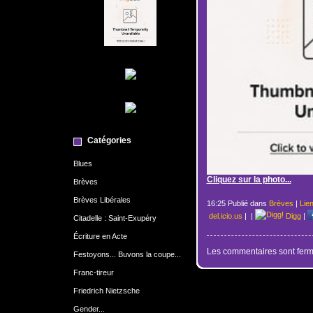
Catégories
Blues
Cliquez sur la photo...
Brèves
Brèves Libérales
16:25 Publié dans
Brèves
|
Lie
del.icio.us
|
|
Digg
|
Citadelle : Saint-Exupéry
Écriture en Acte
Les commentaires sont ferm
Festoyons... Buvons la coupe...
Franc-tireur
Friedrich Nietzsche
Gender...