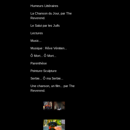
Humeurs Littéraires
La Chanson du Jour, par The
Reverend.
Le Salut par les Juifs
Lectures
Music...
Musique : Rêve Vénitien...
Ô Mort... Ô Mort...
Parenthèse
Peinture-Sculpture
Serbie... Ô ma Serbie...
Une chanson, un film... par The
Reverend.