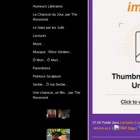
Humeurs Littéraires
La Chanson du Jour, par The
Reverend.
Le Salut par les Juifs
Lectures
Music...
Musique : Rêve Vénitien...
Ô Mort... Ô Mort...
Parenthèse
Peinture-Sculpture
Serbie... Ô ma Serbie...
Une chanson, un film... par The
Reverend.
07:00 Publié dans
Lectures
|
Li
del.icio.us
|
|
Digg
|