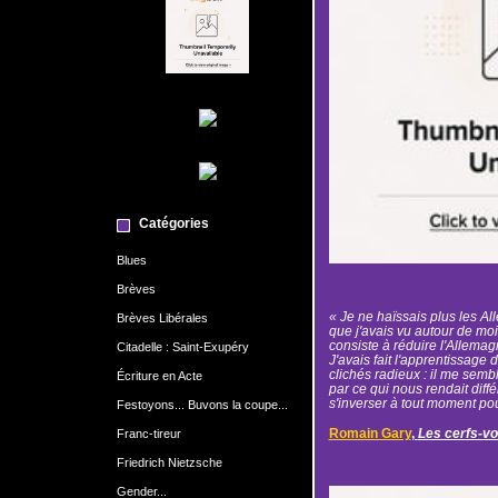
Catégories
Blues
Brèves
« Je ne haïssais plus les Al
Brèves Libérales
que j'avais vu autour de moi 
consiste à réduire l'Allemag
Citadelle : Saint-Exupéry
J'avais fait l'apprentissage 
clichés radieux : il me semb
Écriture en Acte
par ce qui nous rendait diff
s'inverser à tout moment po
Festoyons... Buvons la coupe...
Romain Gary
,
Les cerfs-vo
Franc-tireur
Friedrich Nietzsche
Gender...