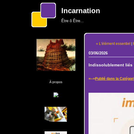
Incarnation
Être ô Être...
« L'élément essentiel
|
03/06/2026
Indissolublement liés
=--=
Publié dans la Catégor
À propos