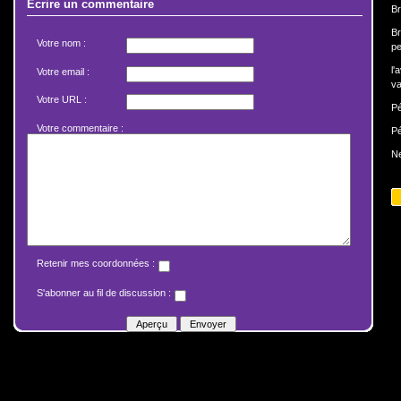
Écrire un commentaire
Br
Br
Votre nom :
pe
l'
Votre email :
va
Votre URL :
Pé
Votre commentaire :
Pé
N
Retenir mes coordonnées :
S'abonner au fil de discussion :