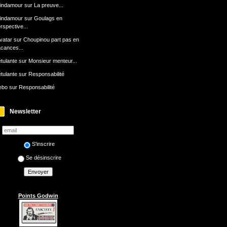
indamour
sur
La preuve...
indamour
sur
Goulags en
rspective...
avatar
sur
Choupinou part pas en
cances...
tulante
sur
Monsieur menteur...
tulante
sur
Responsabilité
ebo
sur
Responsabilité
Newsletter
S'inscrire
Se désinscrire
Points Godwin