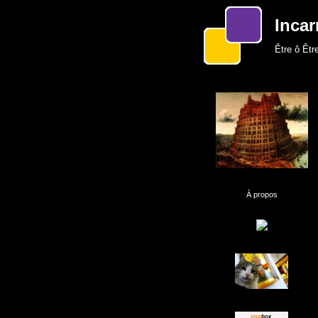
Incar
Être ô Être
À propos