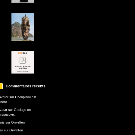
Commentaires récents
avatar
sur
Choupinou est
nère...
avatar
sur
Goulags en
rspective...
ris
sur
Orwellien
bu
sur
Orwellien