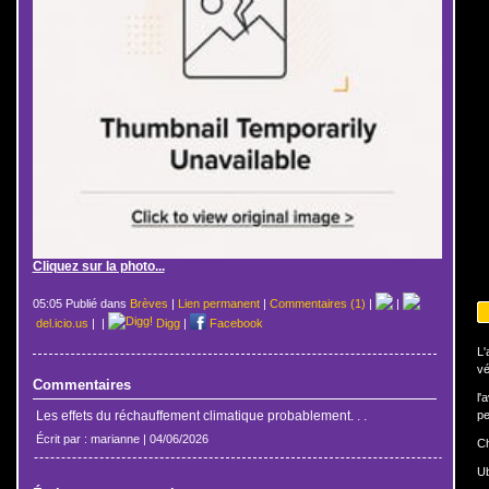
Cliquez sur la photo...
05:05 Publié dans
Brèves
|
Lien permanent
|
Commentaires (1)
|
|
del.icio.us
|
|
Digg
|
Facebook
L'
vé
Commentaires
l'
Les effets du réchauffement climatique probablement. . .
pe
Écrit par : marianne | 04/06/2026
Ch
U