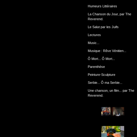
Humeurs Littéraires
La Chanson du Jour, par The
Reverend.
Le Salut par les Juifs
Lectures
Music...
Musique : Rêve Vénitien...
Ô Mort... Ô Mort...
Parenthèse
Peinture-Sculpture
Serbie... Ô ma Serbie...
Une chanson, un film... par The
Reverend.