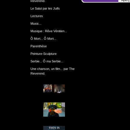
Reverend.
Le Salut par les Juifs
Lectures
Music...
Musique : Rêve Vénitien...
Ô Mort... Ô Mort...
Parenthèse
Peinture-Sculpture
Serbie... Ô ma Serbie...
Une chanson, un film... par The
Reverend.