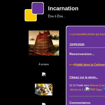
Incarnation
Être ô Être...
« La nouvelle photo qui tour
10/05/2026
Reconversion...
À propos
=--=
Publié dans la Catégor
Cliquez sur la photo...
02:15 Publié dans
Brèves
|
Lie
del.icio.us
|
|
Digg
|
Commentaires