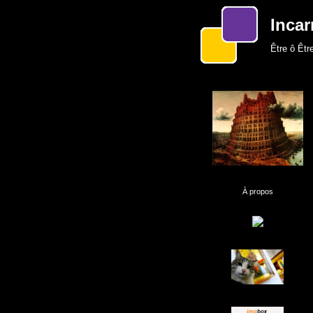
Incar
Être ô Être
À propos