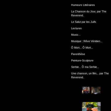
Humeurs Littéraires
La Chanson du Jour, par The
Reverend.
Le Salut par les Juifs
Lectures
Music...
Musique : Rêve Vénitien...
Ô Mort... Ô Mort...
Parenthèse
Peinture-Sculpture
Serbie... Ô ma Serbie...
Une chanson, un film... par The
Reverend.