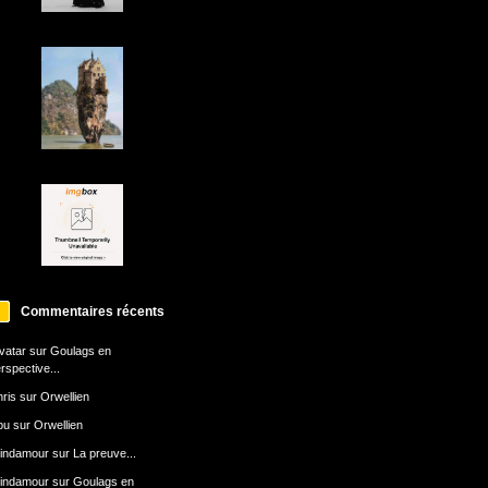
Commentaires récents
avatar
sur
Goulags en
rspective...
ris
sur
Orwellien
bu
sur
Orwellien
indamour
sur
La preuve...
indamour
sur
Goulags en