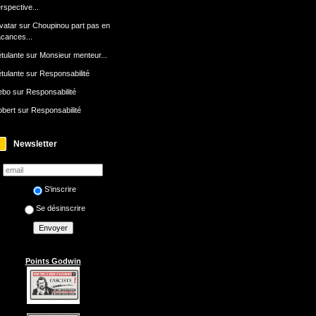
rspective...
avatar
sur
Choupinou part pas en
cances...
tulante
sur
Monsieur menteur...
tulante
sur
Responsabilité
ebo
sur
Responsabilité
bert
sur
Responsabilité
Newsletter
S'inscrire
Se désinscrire
Points Godwin