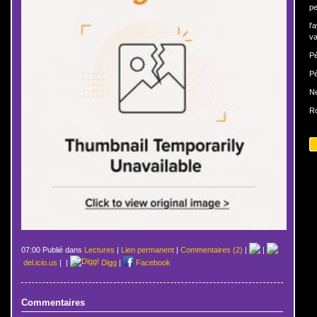
pe
l'
va
Pé
Pé
N
Ro
07:00 Publié dans
Lectures
|
Lien permanent
|
Commentaires (2)
|
|
del.icio.us
|
|
Digg
|
Facebook
Commentaires