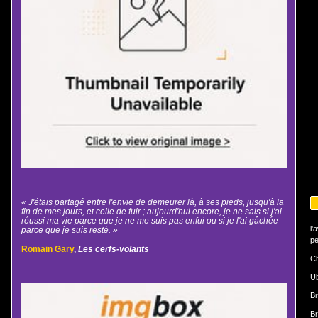
« J'étais partagé entre l'envie de demeurer là, à ses pieds, jusqu'à la
fin de mes jours, et celle de fuir ; aujourd'hui encore, je ne sais si j'ai
réussi ma vie parce que je ne me suis pas enfui ou si je l'ai gâchée
l'
parce que je suis resté. »
pe
Romain Gary
,
Les cerfs-volants
Ch
U
Br
Br