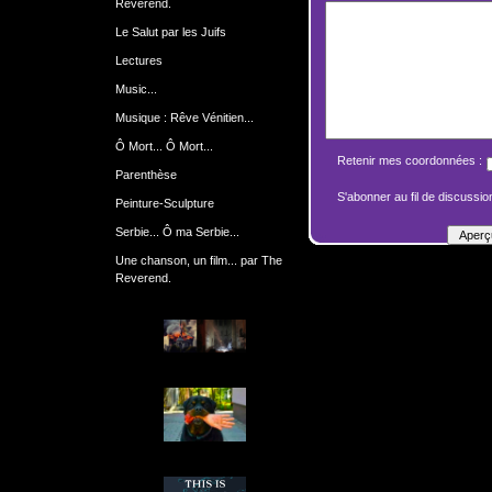
Reverend.
Le Salut par les Juifs
Lectures
Music...
Musique : Rêve Vénitien...
Ô Mort... Ô Mort...
Retenir mes coordonnées :
Parenthèse
S'abonner au fil de discussion
Peinture-Sculpture
Serbie... Ô ma Serbie...
Une chanson, un film... par The
Reverend.