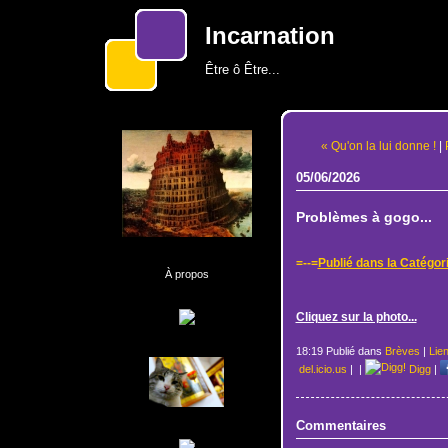
Incarnation
Être ô Être...
« Qu'on la lui donne !
|
05/06/2026
Problèmes à gogo...
=--=
Publié dans la Catégor
À propos
Cliquez sur la photo...
18:19 Publié dans
Brèves
|
Lie
del.icio.us
|
|
Digg
|
Commentaires