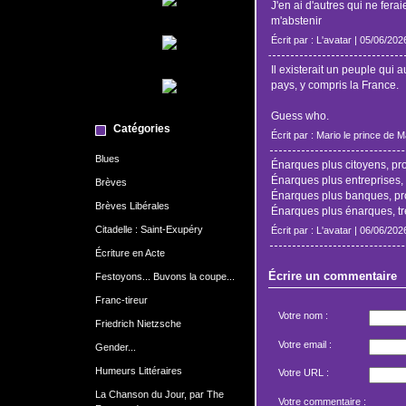
J'en ai d'autres qui ne ferai
m'abstenir
Écrit par : L'avatar | 05/06/202
Il existerait un peuple qui a
pays, y compris la France.
Guess who.
Catégories
Écrit par : Mario le prince de 
Blues
Énarques plus citoyens, p
Énarques plus entreprises,
Brèves
Énarques plus banques, p
Brèves Libérales
Énarques plus énarques, t
Citadelle : Saint-Exupéry
Écrit par : L'avatar | 06/06/202
Écriture en Acte
Écrire un commentaire
Festoyons... Buvons la coupe...
Franc-tireur
Votre nom :
Friedrich Nietzsche
Votre email :
Gender...
Humeurs Littéraires
Votre URL :
La Chanson du Jour, par The
Votre commentaire :