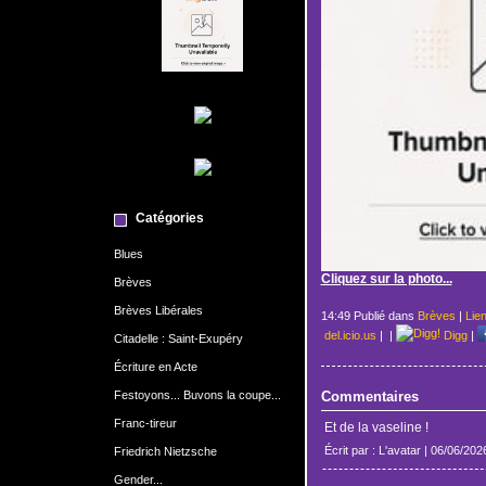
Catégories
Blues
Cliquez sur la photo...
Brèves
Brèves Libérales
14:49 Publié dans
Brèves
|
Lie
del.icio.us
|
|
Digg
|
Citadelle : Saint-Exupéry
Écriture en Acte
Festoyons... Buvons la coupe...
Commentaires
Franc-tireur
Et de la vaseline !
Écrit par : L'avatar | 06/06/202
Friedrich Nietzsche
Gender...