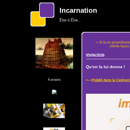
Incarnation
Être ô Être...
« Si tu es propriétair
même façon..
05/06/2026
Qu'on la lui donne !
À propos
=--=
Publié dans la Catégor