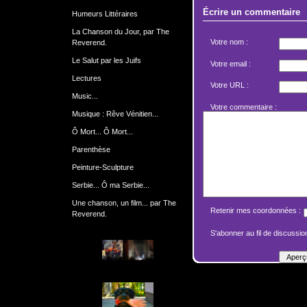
Écrire un commentaire
Humeurs Littéraires
La Chanson du Jour, par The
Votre nom :
Reverend.
Le Salut par les Juifs
Votre email :
Lectures
Votre URL :
Music...
Votre commentaire :
Musique : Rêve Vénitien...
Ô Mort... Ô Mort...
Parenthèse
Peinture-Sculpture
Serbie... Ô ma Serbie...
Une chanson, un film... par The
Retenir mes coordonnées :
Reverend.
S'abonner au fil de discussion