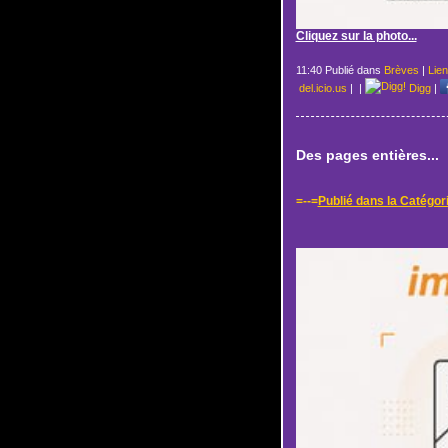
Cliquez sur la photo...
11:40 Publié dans
Brèves
|
Lie
del.icio.us
|
|
Digg
|
Des pages entières...
=--=
Publié dans la Catégor