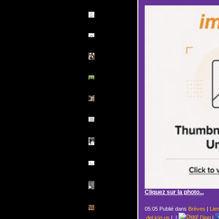
Cliquez sur la photo...
05:05 Publié dans
Brèves
|
Lie
del.icio.us
|
|
Digg
|