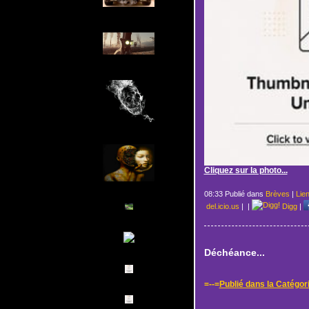
Cliquez sur la photo...
08:33 Publié dans
Brèves
|
Lie
del.icio.us
|
|
Digg
|
Déchéance...
=--=
Publié dans la Catégor