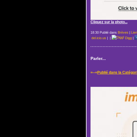
Cliquez sur la photo...
18:30 Publié dans
Brèves
|
Lie
del.icio.us
|
|
Digg
|
Parler...
=--=
Publié dans la Catégor