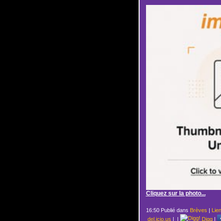
Cliquez sur la photo...
16:50 Publié dans
Brèves
|
Lie
del.icio.us
|
|
Digg
|