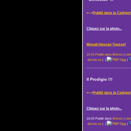
=--=
Publié dans la Catégor
Cliquez sur la photo...
Mosab Hassan Youssef
16:10 Publié dans
Brèves
|
Lie
del.icio.us
|
|
Digg
|
Il Prodigio !!!
=--=
Publié dans la Catégor
Cliquez sur la photo...
16:04 Publié dans
Brèves
|
Lie
del.icio.us
|
|
Digg
|