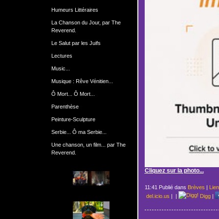
Humeurs Littéraires
La Chanson du Jour, par The
Reverend.
Le Salut par les Juifs
Lectures
Music...
Musique : Rêve Vénitien...
Ô Mort... Ô Mort...
Parenthèse
Peinture-Sculpture
Serbie... Ô ma Serbie...
Une chanson, un film... par The
Reverend.
Cliquez sur la photo...
11:41 Publié dans
Brèves
|
Lie
del.icio.us
|
|
Digg
|