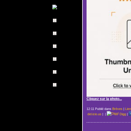
Cliquez sur la photo...
12:11 Publié dans
Brèves
|
Lie
del.icio.us
|
|
Digg
|