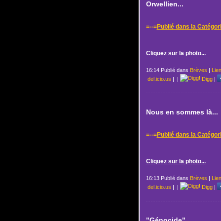
Orwellien...
=--=
Publié dans la Catégor
Cliquez sur la photo...
16:14 Publié dans
Brèves
|
Lie
del.icio.us
|
|
Digg
|
Nous en sommes là...
=--=
Publié dans la Catégor
Cliquez sur la photo...
16:13 Publié dans
Brèves
|
Lie
del.icio.us
|
|
Digg
|
"Génocide"...