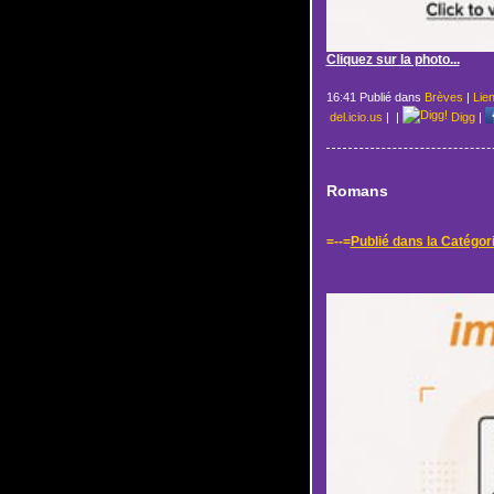
Cliquez sur la photo...
16:41 Publié dans
Brèves
|
Lie
del.icio.us
|
|
Digg
|
Romans
=--=
Publié dans la Catégor