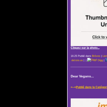
Cliquez sur la photo...
16:25 Publié dans
Brèves
|
Lie
del.icio.us
|
|
Digg
|
Dear Vegans...
=--=
Publié dans la Catégor