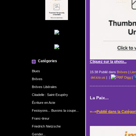
Catégories
Cliquez sur la photo...
Blues
15:38 Publié dans
Brèves
|
Lie
del.icio.us
|
|
Digg
|
Brèves
Brèves Libérales
Citadelle : Saint-Exupéry
La Paix...
Écriture en Acte
Festoyons... Buvons la coupe...
=--=
Publié dans la Catégor
Franc-tireur
Friedrich Nietzsche
Gender...