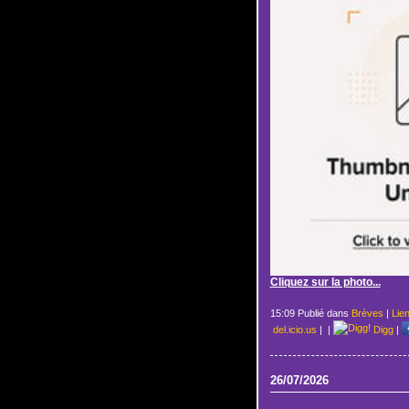
Cliquez sur la photo...
15:09 Publié dans
Brèves
|
Lie
del.icio.us
|
|
Digg
|
26/07/2026