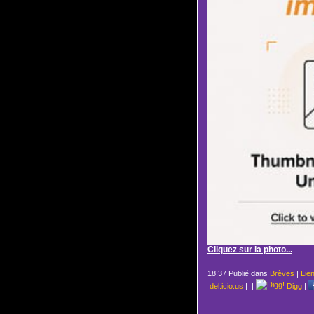
Cliquez sur la photo...
18:37 Publié dans
Brèves
|
Lie
del.icio.us
|
|
Digg
|