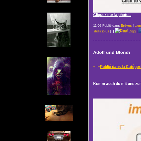
Cliquez sur la photo...
11:06 Publié dans
Brèves
|
Lie
del.icio.us
|
|
Digg
|
Adolf und Blondi
=--=
Publié dans la Catégor
Komm auch du mit uns zum