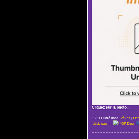
Cliquez sur la photo...
15:51 Publié dans
Brèves
|
Lie
del.icio.us
|
|
Digg
|