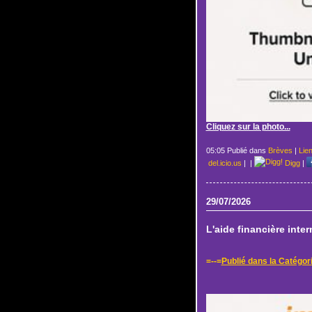
Cliquez sur la photo...
05:05 Publié dans
Brèves
|
Lie
del.icio.us
|
|
Digg
|
29/07/2026
L'aide financière inter
=--=
Publié dans la Catégor