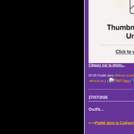
Cliquez sur la photo...
05:05 Publié dans
Brèves
|
Lie
del.icio.us
|
|
Digg
|
27/07/2026
Outfit...
=--=
Publié dans la Catégor