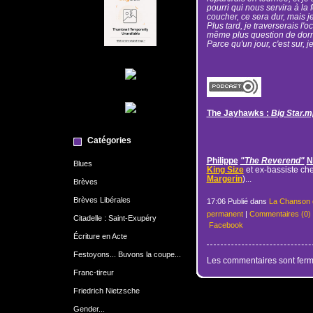
pourri qui nous servira à la
coucher, ce sera dur, mais je
Plus tard, je traverserais l'o
même plus question de dorm
Parce qu'un jour, c'est sur, j
The Jayhawks :
Big Star.
Catégories
Philippe
"The Reverend"
N
Blues
King Size
et ex-bassiste ch
Margerin
)...
Brèves
Brèves Libérales
17:06 Publié dans
La Chanson 
permanent
|
Commentaires (0)
Citadelle : Saint-Exupéry
Facebook
Écriture en Acte
Festoyons... Buvons la coupe...
Les commentaires sont ferm
Franc-tireur
Friedrich Nietzsche
Gender...