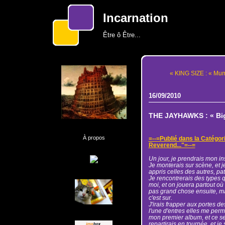
Incarnation
Être ô Être...
« KING SIZE : « Mu
16/09/2010
THE JAYHAWKS : « Big 
À propos
=--=Publié dans la Catégor
Reverend..."=--=
Un jour, je prendrais mon in
Je monterais sur scène, et 
appris celles des autres, p
Je rencontrerais des types 
moi, et on jouera partout où
pas grand chose ensuite, mai
c'est sur.
J'irais frapper aux portes 
l'une d'entres elles me perm
mon premier album, et ce se
repartirais en tournée, et j