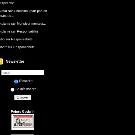
rspective...
avatar
sur
Choupinou part pas en
cances...
tulante
sur
Monsieur menteur...
tulante
sur
Responsabilité
ebo
sur
Responsabilité
bert
sur
Responsabilité
Newsletter
S'inscrire
Se désinscrire
Points Godwin