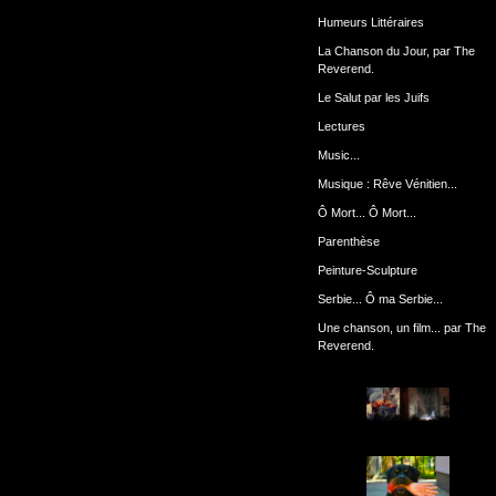
Humeurs Littéraires
La Chanson du Jour, par The
Reverend.
Le Salut par les Juifs
Lectures
Music...
Musique : Rêve Vénitien...
Ô Mort... Ô Mort...
Parenthèse
Peinture-Sculpture
Serbie... Ô ma Serbie...
Une chanson, un film... par The
Reverend.