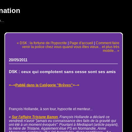
nation
...
« DSK : la fortune de l'hypocrite
|
Page d'accueil
|
Comment faire
venir la police chez vous quand vous êtes vieux... et plus très
mobile... »
20/05/2011
DSK : ceux qui complotent sans cesse sont ses amis
=--=
Publié dans la Catégorie "Brèves"
=--=
François Hollande, à son tour, hypocrite et menteur...
«
Sur l'affaire Tristane Banon
, François Hollande a déclaré ce
vendredi n'avoir "jamais eu connaissance des faits de la gravité qui
ont été à un moment évoqués". Pourtant à Mediapart (article payant),
la mère de Tristane, également élue PS en Normandie, Anne