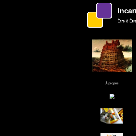
Incar
Être ô Être
À propos