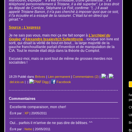
Mansouret, explique : "Il a été formidable, d'une gentillesse... Il a
téléphoné personnellement à Tristane, il a été superbe". Le bras droit
du député de Corrèze, Stéphane Le Foll, confirme: "(...) Il avait
appelé Tristane Banon, il n'a pas cherché à imposer quoi que ce soit,
il l'a écoutée et a essayé de la rassurer. C'était lui en direct qui
gérait." »
Source :
L'express
Je ne sais pas vous, mais moi ça me fait songer à
L'archipel du
Goulag
, d'
Alexandre Issaïevitch Soljenitsyne
... lorsque son livre est
sorti, qui disait la vérité de bout en bout... la large majorité de la
gauche franchouillarde parlait d'invention et de manipulation de la
CIA. Tout le monde était déjà dans la théorie du Complot.
Excusez-moi, mais ce sont tout de même de grosses merdes nos
socialistes !
18:29 Publié dans
Brèves
|
Lien permanent
|
Commentaires (2)
|
|
del.icio.us
|
|
Digg
|
Facebook
l'
Commentaires
pe
Excellente comparaison, mon cher!
Ch
Écrit par :
XP
| 20/05/2011
U
Oui... parfois il m'arrive de ne pas dire de bêtises. ^^
Br
Écrit par :
Nebo
| 20/05/2011
Br