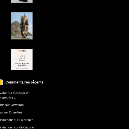
Commentaires récents
avatar
sur
Goulags en
rspective...
ris
sur
Orwellien
bu
sur
Orwellien
indamour
sur
La preuve...
indamour
sur
Goulags en