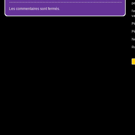
pe
Les commentaires sont fermés.
l'
va
Pé
Pé
N
Ro