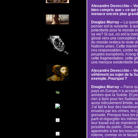
Alexandre Devecchio -- Vou
bien compris que « ce qui 
menace encore plus grande
Douglas Murray --
La quest
penser est la suivante: à q
potentielle pour le monde en
sa vie? Si oui, où est la m
glissé vers une conception 
du monde restera le reste d
Nations unies. Cette manièr
nos responsables, contre l
peuples européens. A long t
cette fragmentation, cette gh
une menace existentielle bi
Alexandre Devecchio -- Vo
véhément au sujet de la Su
exemple. Pourquoi ?
Douglas Murray --
Parce qu
pays en Europe n’a accepté 
années que la Suède. Et per
rien à faire pour les Suédoi
aussi ridiculement timide, 
J’ai fait le tour des banlieu
envahis par les crimes, les g
grenade. Presque tous les jo
parti et régurgiter les mêm
leur travail est de maintenir
possible du public. Donc, c
apprendre à lire les nouvel
interne, comme on le faisai