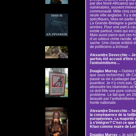
par des Nord-Africains) qui 
vulnérables, souvent mineure
communauté. Mille cinq cent
seule ville anglaise. Il y a d
spécifiques, liées en partie 
La Grande-Bretagne a gardé 
années. Pour une part à cau
existe partout, mais qui est
Mais aussi parce que ces hor
d’un odieux crime raciste, e
sache. Une classe entière de
de politiciens a échoué.
Alexandre Devecchio -- Jer
parfois été accusé d’être 
l’antisémitisme…
Douglas Murray --
Oubliez l
que vous recherchez. Mr Cor
passé sa vie à patauger dans
puanteur. Je n’y crois pas.
absoudre les islamistes ait 
ce doit être une pure coïnc
problème. Le fait que, en 20
taraudé par l’antisémitisme
honte nationale.
Alexandre Devecchio -- Sel
la conséquence de la failli
européennes. La majorité 
à s’intégrer? C’est ce que 
Khan comme maire de Lo
Douglas Murray --
Je suis f