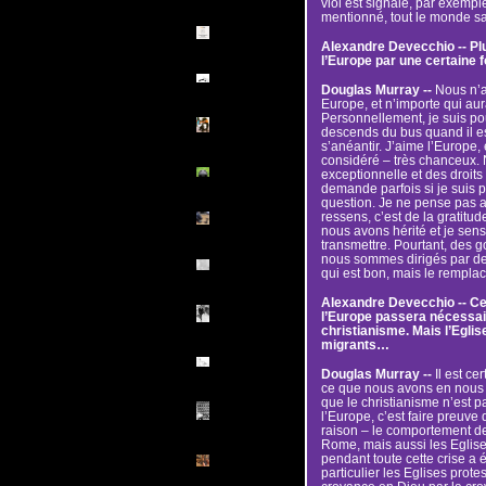
viol est signalé, par exempl
mentionné, tout le monde sait
Alexandre Devecchio -- Plu
l’Europe par une certaine 
Douglas Murray --
Nous n’a
Europe, et n’importe qui aur
Personnellement, je suis pou
descends du bus quand il es
s’anéantir. J’aime l’Europe
considéré – très chanceux. 
exceptionnelle et des droit
demande parfois si je suis p
question. Je ne pense pas 
ressens, c’est de la gratitu
nous avons hérité et je sens
transmettre. Pourtant, des 
nous sommes dirigés par de
qui est bon, mais le remplac
Alexandre Devecchio -- Ce
l’Europe passera nécessa
christianisme. Mais l’Eglise
migrants…
Douglas Murray --
Il est ce
ce que nous avons en nous q
que le christianisme n’est p
l’Europe, c’est faire preuve
raison – le comportement de 
Rome, mais aussi les Eglise
pendant toute cette crise a 
particulier les Eglises prot