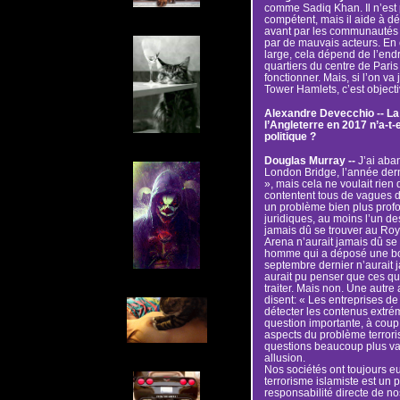
comme Sadiq Khan. Il n’est 
compétent, mais il aide à d
avant par les communautés
par de mauvais acteurs. En 
large, cela dépend de l’end
quartiers du centre de Paris
fonctionner. Mais, si l’on va
Tower Hamlets, c’est object
Alexandre Devecchio -- La 
l’Angleterre en 2017 n’a-t-e
politique ?
Douglas Murray --
J’ai aban
London Bridge, l’année derni
», mais cela ne voulait rien d
contentent tous de vagues d
un problème bien plus profo
juridiques, au moins l’un d
jamais dû se trouver au R
Arena n’aurait jamais dû s
homme qui a déposé une bo
septembre dernier n’aurait
aurait pu penser que ces que
traiter. Mais non. Une autre 
disent: « Les entreprises de
détecter les contenus extrémi
question importante, à coup s
aspects du problème terrori
questions beaucoup plus vas
allusion.
Nos sociétés ont toujours e
terrorisme islamiste est un 
responsabilité directe de nos