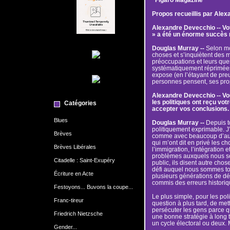
Propos recueillis par Ale
Alexandre Devecchio -- Vot
» a été un énorme succès 
Douglas Murray --
Selon mo
choses et s’inquiètent des
préoccupations et leurs ques
systématiquement réprimées
expose (en l’étayant de pre
personnes pensent, ses prop
Alexandre Devecchio -- Vou
les politiques ont reçu votr
Catégories
accepter vos conclusions.
Blues
Douglas Murray --
Depuis tou
politiquement exprimable. J’
Brèves
comme avec beaucoup d’autre
qui m’ont dit en privé les c
Brèves Libérales
l’immigration, l’intégration e
problèmes auxquels nous so
Citadelle : Saint-Exupéry
public, ils disent autre cho
défi auquel nous sommes tou
Écriture en Acte
plusieurs générations de déc
commis des erreurs historiq
Festoyons... Buvons la coupe...
Le plus simple, pour les poli
Franc-tireur
question à plus tard, de met
persécuter les gens parce qu’
Friedrich Nietzsche
une bonne stratégie à long 
un cycle électoral ou deux. 
Gender...