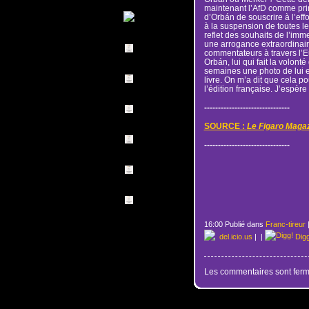
maintenant l’AfD comme princ
d’Orbán de souscrire à l’ef
à la suspension de toutes les
reflet des souhaits de l’im
une arrogance extraordinaire
commentateurs à travers l’
Orbán, lui qui fait la volont
semaines une photo de lui en
livre. On m’a dit que cela po
l’édition française. J’espère
-------------------------------
SOURCE :
Le Figaro Magaz
-------------------------------
16:00 Publié dans
Franc-tireur
del.icio.us
|
|
Dig
Les commentaires sont ferm