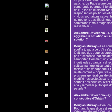
croyance en Dieu par la cro
gauche. Le Pape a une positi
comprends pourquoi il le dit.
de l’Eglise en le disant. Mais
responsables politiques et d’
« Nous souhaitons sauver le
ne pouvons pas. Et, si nou
sauverons jamais Mogadisci
ressembler. »
Alexandre Devecchio -- Dir
aggraver la situation ou, au 
solution ?
Douglas Murray --
Les cour
souffrir jusqu’à ce qu’ils s’
légitimes des peuples europ
pas aux préoccupations des p
l’emporter. Comment un cito
inquiétudes quant à la dire
soit sa manière, et surtout s’
raciste et de xénophobe. Et, s
rejeté comme « populiste ». P
plusieurs générations de di
modifié nos sociétés sans l
souhait des peuples. N’est-
et à y remédier plutôt que d’
peuple ?
Alexandre Devecchio -- Que
consécutive d'Orbán ?
Douglas Murray --
Beaucoup
Pourtant, la question est trè
Orbán ou Merkel ? Cette dern