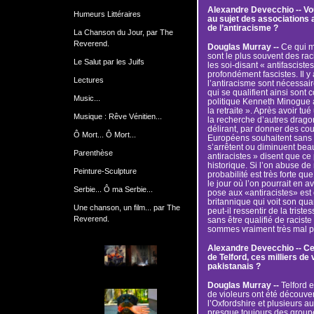
Alexandre Devecchio -- V
Humeurs Littéraires
au sujet des associations a
de l’antiracisme ?
La Chanson du Jour, par The
Reverend.
Douglas Murray --
Ce qui m’
sont le plus souvent des r
Le Salut par les Juifs
les soi-disant « antifasciste
profondément fascistes. Il y
Lectures
l’antiracisme sont nécessair
qui se qualifient ainsi sont
Music...
politique Kenneth Minogue 
la retraite ». Après avoir tué
Musique : Rêve Vénitien...
la recherche d’autres dragons
délirant, par donner des cou
Ô Mort... Ô Mort...
Européens souhaitent sans 
s’arrêtent ou diminuent bea
Parenthèse
antiracistes » disent que ce 
historique. Si l’on abuse de
Peinture-Sculpture
probabilité est très forte qu
le jour où l’on pourrait en 
Serbie... Ô ma Serbie...
pose aux «antiracistes» est c
britannique qui voit son qua
Une chanson, un film... par The
peut-il ressentir de la trist
Reverend.
sans être qualifié de racist
sommes vraiment très mal pa
Alexandre Devecchio -- Cet
de Telford, ces milliers de
pakistanais ?
Douglas Murray --
Telford e
de violeurs ont été découv
l’Oxfordshire et plusieurs 
presque toujours des groupe