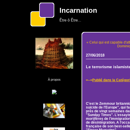
Incarnation
Être ô Être...
« Celui qui est capable d'at
Dominiqu
27/06/2018
Le terrorisme islamis
À propos
=--=
Publié dans la Catégori
C'est le Zemmour britanniq
suicide de l'Europe", qui fa
près de vingt semaines dan
"Sunday Times". L'essayis
mortifères de l'immigratio
de désintégration. A l'occas
française de son best-selle
"Figaro Magazine"