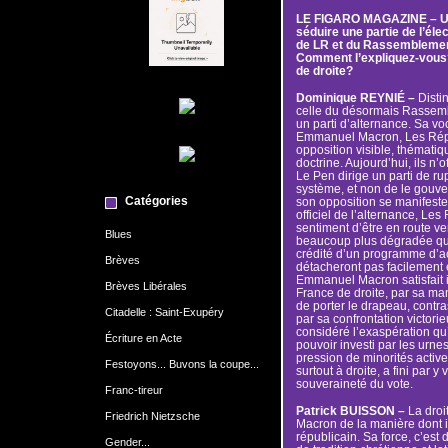
LE FIGARO MAGAZINE – Un 
séduire une partie de l’élec
de LR et du Rassemblement 
Comment l’expliquez-vous?
de droite?
Dominique REYNIÉ –
Distin
celle du désormais Rassemb
un parti d’alternance. Sa v
Emmanuel Macron, Les Répub
opposition visible, thématiq
doctrine. Aujourd’hui, ils n’
Le Pen dirige un parti de r
système, et non de le gouve
Catégories
son opposition se manifeste 
officiel de l’alternance, Le
sentiment d’être en route ve
Blues
beaucoup plus dégradée qu
crédité d’un programme d’ac
Brèves
détacheront pas facilement e
Emmanuel Macron satisfait i
Brèves Libérales
France de droite, par sa man
de porter le drapeau, contr
Citadelle : Saint-Exupéry
par sa confrontation victori
considéré l’exaspération qu
Écriture en Acte
pouvoir investi par les urne
pression de minorités actives
Festoyons... Buvons la coupe...
surtout à droite, a fini par y
souveraineté du vote.
Franc-tireur
Patrick BUISSON –
La droi
Friedrich Nietzsche
Macron de la manière dont i
républicain. Sa force, c’est
Gender...