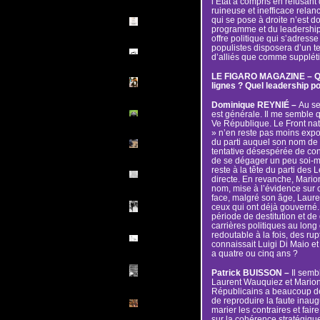
l’État a compris en refusant
ruineuse et inefficace relanc
qui se pose à droite n’est d
programme et du leadership
offre politique qui s’adresse
populistes disposera d’un te
d’alliés que comme suppléti
LE FIGARO MAGAZINE – Qui
lignes ? Quel leadership po
Dominique REYNIÉ –
Au sei
est générale. Il me semble qu
Ve République. Le Front na
» n’en reste pas moins ex
du parti auquel son nom de 
tentative désespérée de con
de se dégager un peu soi-
reste à la tête du parti des L
directe. En revanche, Mario
nom, mise à l’évidence sur 
face, malgré son âge, Laure
ceux qui ont déjà gouverné
période de destitution et de 
carrières politiques au long 
redoutable à la fois, des rup
connaissait Luigi Di Maio et q
a quatre ou cinq ans ?
Patrick BUISSON –
Il semb
Laurent Wauquiez et Marion
Républicains a beaucoup de q
de reproduire la faute inaug
marier les contraires et fair
sur la cohérence stratégiqu