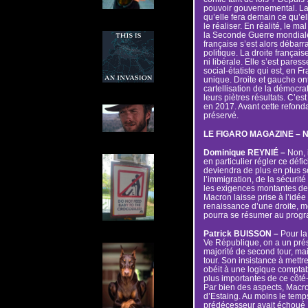
pouvoir gouvernemental. La 
qu’elle fera demain ce qu’el
le réaliser. En réalité, le m
la Seconde Guerre mondiale :
française s’est alors débarra
politique. La droite française
ni libérale. Elle s’est par
social-étatiste qui est, en 
unique. Droite et gauche on
cartellisation de la démocra
leurs piètres résultats. C’est
en 2017. Avant cette refonda
préservé.
LE FIGARO MAGAZINE – N’a-
Dominique REYNIÉ –
Non, i
en particulier régler ce défi
deviendra de plus en plus se
l’immigration, de la sécurité 
les exigences montantes de
Macron laisse prise à l’idée
renaissance d’une droite, mê
pourra se résumer au progra
Patrick BUISSON –
Pour la 
Ve République, on a un prés
majorité de second tour, mai
tour. Son insistance à mettr
obéit à une logique comptabl
plus importantes de ce côté-l
Par bien des aspects, Macron
d’Estaing. Au moins le temps
prédécesseur avait échoué :