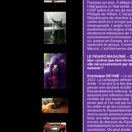
Français sur trois. À défaut 
l’état gazeux à l’état solide
l’UDF grâce à un arc de sou
Philippe de Villiers. C’est p
Républicains de chercher à l
centre-droit où il occupe ju
inexpugnable. L’angle mort
évidemment les enjeux d’ident
étroitement imbriquées de l’
exclusivement économique e
où, partout en Europe, les v
reprendre le dessus. Comme 
Macron, c’est bienvenue da
LE FIGARO MAGAZINE – Quel
bloc central que tient ferm
elle nécessairement par d
national ?
Dominique REYNIÉ –
Le pro
2022. La campagne démarrer
droite : il lui faut à la fois 
penser une doctrine et bâtir
Rassemblement national, le
assurent une influence élect
révélée de son leadership. 
poser que si l’on sait qui o
les initier et de les conclur
dominent le Rassemblement 
dont la seule annonce provoq
fond, une telle association 
encore du discours du Rass
inévitablement la forme d’un 
soumission. On peut douter 