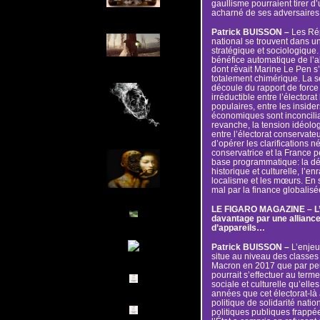
gaullisme pourraient tirer d’
acharné de ses adversaires 
Patrick BUISSON –
Les Ré
national se trouvent dans un
stratégique et sociologique.
bénéfice automatique de l’al
dont rêvait Marine Le Pen s
totalement chimérique. La s
découle du rapport de force 
irréductible entre l’électorat
populaires, entre les insider
économiques sont inconcilia
revanche, la tension idéolo
entre l’électorat conservateu
d’opérer les clarifications n
conservatrice et la France p
base programmatique: la défen
historique et culturelle, l’e
localisme et les mœurs. En 
mal par la finance globalisée
LE FIGARO MAGAZINE – L’u
davantage par une allianc
d’appareils…
Patrick BUISSON –
L’enjeu
situe au niveau des classe
Macron en 2017 que par pe
pourrait s’effectuer au ter
sociale et culturelle qu’elle
années que cet électorat-là 
politique de solidarité natio
politiques publiques frappées