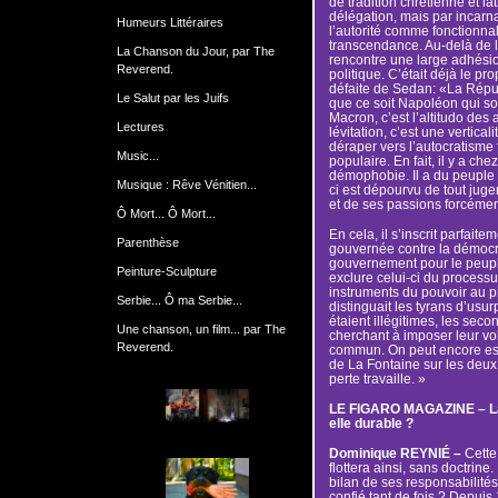
de tradition chrétienne et la
délégation, mais par incarnat
Humeurs Littéraires
l’autorité comme fonctionnali
transcendance. Au-delà de l
La Chanson du Jour, par The
rencontre une large adhésio
Reverend.
politique. C’était déjà le p
défaite de Sedan: «La Républ
Le Salut par les Juifs
que ce soit Napoléon qui so
Macron, c’est l’altitudo des
Lectures
lévitation, c’est une vertica
déraper vers l’autocratisme
Music...
populaire. En fait, il y a ch
démophobie. Il a du peuple 
Musique : Rêve Vénitien...
ci est dépourvu de tout juge
et de ses passions forcément
Ô Mort... Ô Mort...
En cela, il s’inscrit parfait
Parenthèse
gouvernée contre la démocra
gouvernement pour le peuple
Peinture-Sculpture
exclure celui-ci du processus
instruments du pouvoir au p
Serbie... Ô ma Serbie...
distinguait les tyrans d’usur
étaient illégitimes, les sec
Une chanson, un film... par The
cherchant à imposer leur vol
Reverend.
commun. On peut encore espé
de La Fontaine sur les deux 
perte travaille. »
LE FIGARO MAGAZINE – La sé
elle durable ?
Dominique REYNIÉ –
Cette
flottera ainsi, sans doctrine.
bilan de ses responsabilités.
confié tant de fois ? Depui