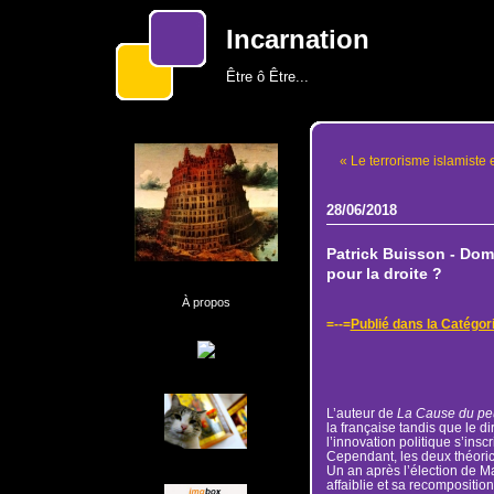
Incarnation
Être ô Être...
« Le terrorisme islamiste
28/06/2018
Patrick Buisson - Dom
pour la droite ?
À propos
=--=
Publié dans la Catégori
L’auteur de
La Cause du pe
la française tandis que le d
l’innovation politique s’inscr
Cependant, les deux théoric
Un an après l’élection de Ma
affaiblie et sa recompositio