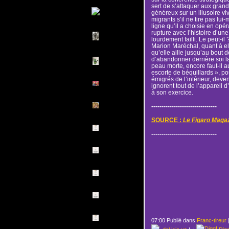
sert de s’attaquer aux grand
généreux sur un illusoire vi
migrants s’il ne tire pas lu
ligne qu’il a choisie en opér
rupture avec l’histoire d’une
lourdement failli. Le peut-il 
Marion Maréchal, quant à ell
qu’elle aille jusqu’au bout d
d’abandonner derrière soi 
peau morte, encore faut-il a
escorte de béquillards », p
émigrés de l’intérieur, deve
ignorent tout de l’appareil 
à son exercice.
--------------------------------
SOURCE :
Le Figaro Magaz
--------------------------------
07:00 Publié dans
Franc-tireur