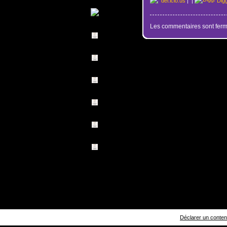
del.icio.us
|
|
Dig
Les commentaires sont ferm
Déclarer un contenu 