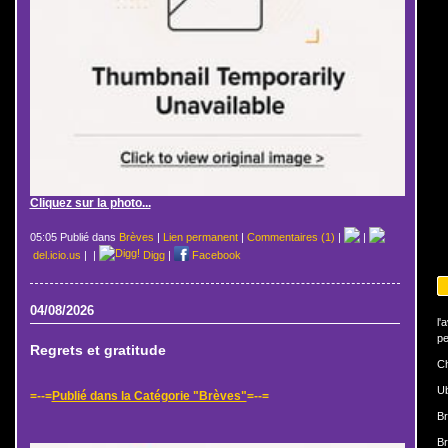
Cliquez sur la photo...
05:05 Publié dans
Brèves
|
Lien permanent
|
Commentaires (1)
|
|
del.icio.us
|
|
Digg
|
Facebook
04/08/2026
l'
pe
Regrets et gratitude
Ch
U
=--=
Publié dans la Catégorie "Brèves"
=--=
Br
Br