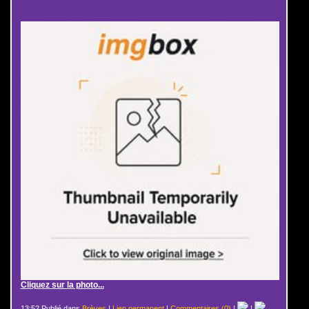
Cliquez sur la photo...
13:52 Publié dans
Brèves
|
Lien permanent
|
Commentaires (0)
|
|