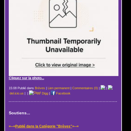
Cliquez sur la photo...
15:08 Publié dans
Brèves
|
Lien permanent
|
Commentaires (0)
|
|
del.icio.us
|
|
Digg
|
Facebook
Soutiens...
=--=
Publié dans la Catégorie "Brèves"
=--=