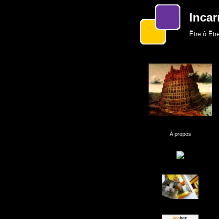
Incar
Être ô Être
À propos