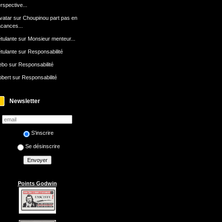
rspective...
avatar
sur
Choupinou part pas en
cances...
tulante
sur
Monsieur menteur...
tulante
sur
Responsabilité
ebo
sur
Responsabilité
bert
sur
Responsabilité
Newsletter
S'inscrire
Se désinscrire
Points Godwin