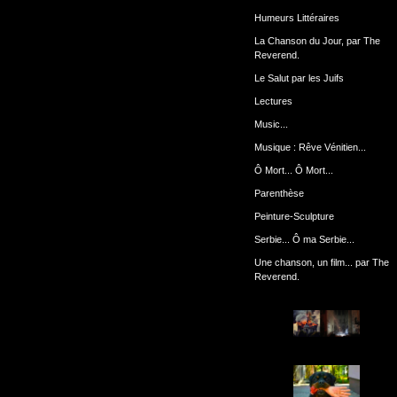
Humeurs Littéraires
La Chanson du Jour, par The
Reverend.
Le Salut par les Juifs
Lectures
Music...
Musique : Rêve Vénitien...
Ô Mort... Ô Mort...
Parenthèse
Peinture-Sculpture
Serbie... Ô ma Serbie...
Une chanson, un film... par The
Reverend.