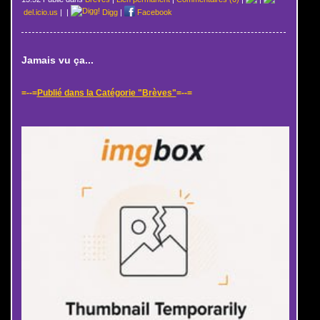
del.icio.us
|
|
Digg
|
Facebook
Jamais vu ça...
=--=
Publié dans la Catégorie "Brèves"
=--=