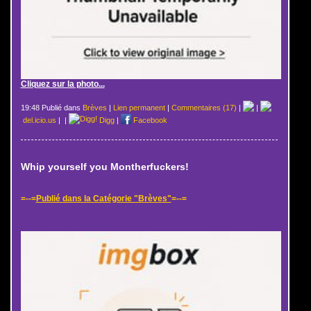
Cliquez sur la photo...
19:48 Publié dans
Brèves
|
Lien permanent
|
Commentaires (17)
|
|
del.icio.us
|
|
Digg
|
Facebook
Whip yourself you Montherfuckers!
=--=
Publié dans la Catégorie "Brèves"
=--=