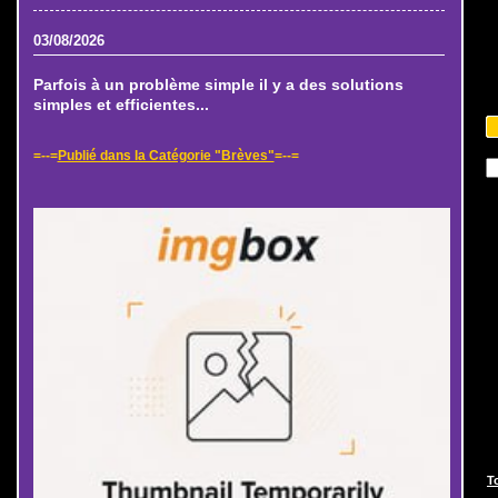
03/08/2026
Parfois à un problème simple il y a des solutions
simples et efficientes...
=--=
Publié dans la Catégorie "Brèves"
=--=
T