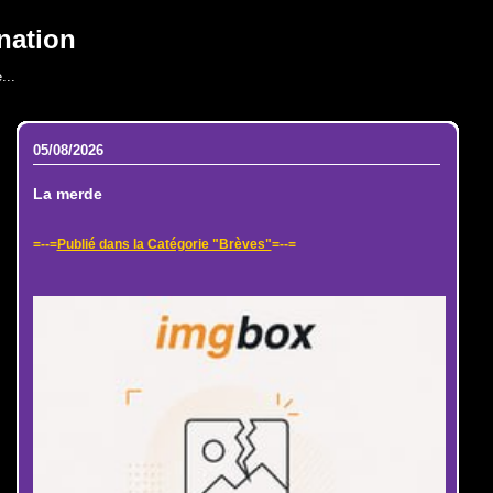
nation
...
05/08/2026
La merde
=--=
Publié dans la Catégorie "Brèves"
=--=