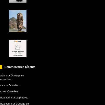
Commentaires récents
avatar
sur
Goulags en
rspective...
ris
sur
Orwellien
bu
sur
Orwellien
indamour
sur
La preuve...
indamour
sur
Goulags en