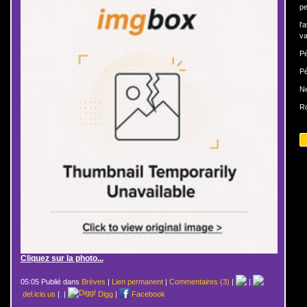
pe
l'
va
Pé
Pé
N
Ro
Cliquez sur la photo...
05:05 Publié dans
Brèves
|
Lien permanent
|
Commentaires (3)
|
|
del.icio.us
|
|
Digg
|
Facebook