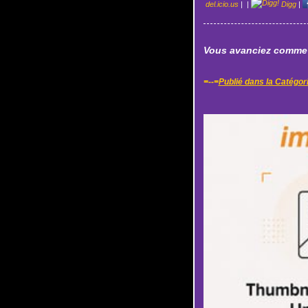
del.icio.us
|
|
Digg
|
Vous avanciez comme 
=--=
Publié dans la Catégor