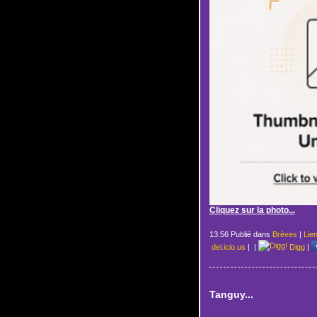
Cliquez sur la photo...
13:56 Publié dans
Brèves
|
Lie
del.icio.us
|
|
Digg
|
Tanguy...