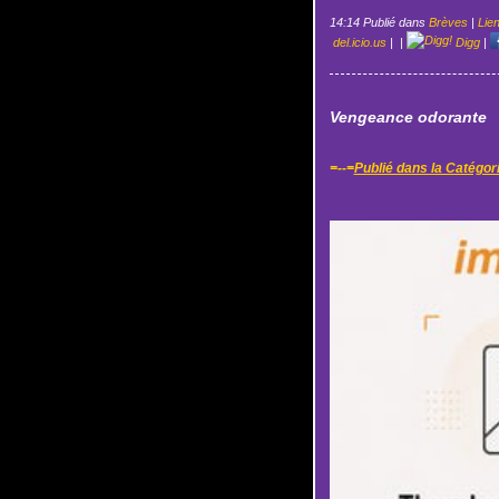
14:14 Publié dans
Brèves
|
Lie
del.icio.us
|
|
Digg
|
Vengeance odorante
=--=
Publié dans la Catégor