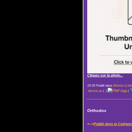
Cliquez sur la photo...
19:30 Publié dans
Brèves
|
Lie
del.icio.us
|
|
Digg
|
Orthodox
=--=
Publié dans la Catégor