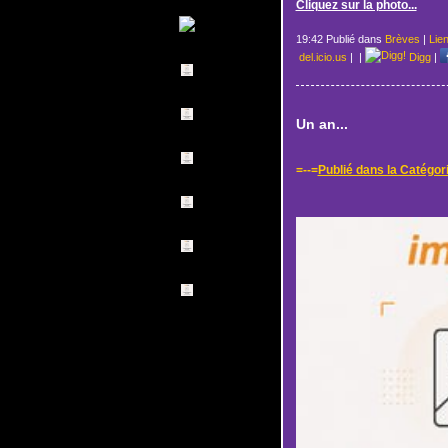
Cliquez sur la photo...
19:42 Publié dans
Brèves
|
Lie
del.icio.us
|
|
Digg
|
Un an...
=--=
Publié dans la Catégor