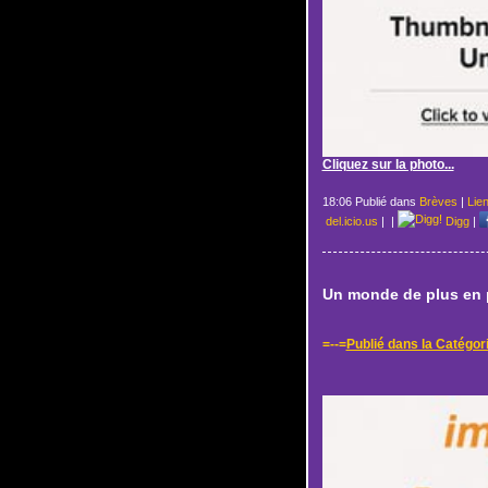
Cliquez sur la photo...
18:06 Publié dans
Brèves
|
Lie
del.icio.us
|
|
Digg
|
Un monde de plus en p
=--=
Publié dans la Catégor