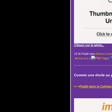
Cliquez sur la photo...
15:06 Publié dans
Brèves
|
Lie
del.icio.us
|
|
Digg
|
Comme une étoile au p
=--=
Publié dans la Catégor