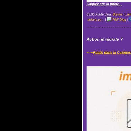
Cliquez sur la photo...
05:05 Publié dans
Brèves
|
Lie
del.icio.us
|
|
Digg
|
Action immorale ?
=--=
Publié dans la Catégor