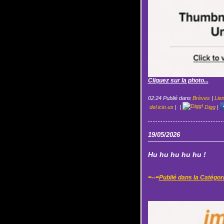
Cliquez sur la photo...
02:24 Publié dans
Brèves
|
Lie
del.icio.us
|
|
Digg
|
19/05/2026
Hu hu hu hu hu !
=--=
Publié dans la Catégor