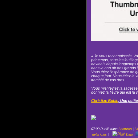
« Je vous reconnaissais. Vou
printemps, sous les feuillag
devinais depuis longtemps d
dans le bon air des grands l
Vous étiez l'espérance de g
chaque jour. Vous étiez la 
tremblé de vos rires.
Vous m'enleviez la sagesse 
donniez la fièvre qui est la v
Christian Bobin
,
Une petite
07:00 Publié dans
Lectures
|
Li
del.icio.us
|
|
Digg
|