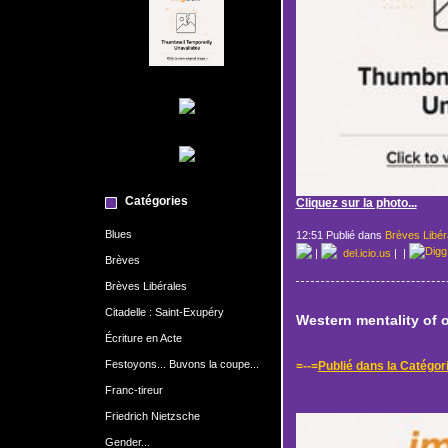
Catégories
Cliquez sur la photo...
Blues
12:51 Publié dans
Brèves Libér
|
del.icio.us
|
|
Brèves
Brèves Libérales
Citadelle : Saint-Exupéry
Western mentality of 
Écriture en Acte
Festoyons... Buvons la coupe...
=--=
Publié dans la Catégor
Franc-tireur
Friedrich Nietzsche
Gender...