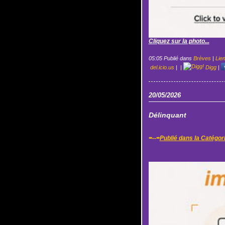
Cliquez sur la photo...
05:05 Publié dans
Brèves
|
Lie
del.icio.us
|
|
Digg
|
20/05/2026
Délinquant
=--=
Publié dans la Catégor