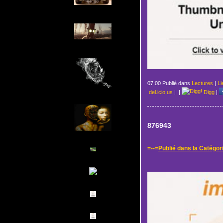
07:00 Publié dans
Lectures
|
Li
del.icio.us
|
|
Digg
|
876943
=--=
Publié dans la Catégor