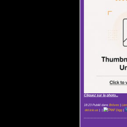
Cliquez sur la photo...
18:23 Publié dans
Brèves
|
Lie
del.icio.us
|
|
Digg
|