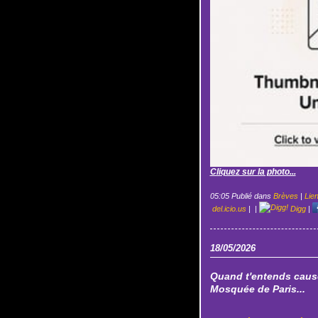
Cliquez sur la photo...
05:05 Publié dans
Brèves
|
Lie
del.icio.us
|
|
Digg
|
18/05/2026
Quand t'entends cause
Mosquée de Paris...