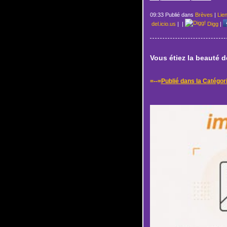
09:33 Publié dans
Brèves
|
Lie
del.icio.us
|
|
Digg
|
Vous étiez la beauté 
=--=
Publié dans la Catégor