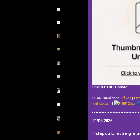
Cliquez sur la photo...
05:05 Publié dans
Brèves
|
Lie
del.icio.us
|
|
Digg
|
21/05/2026
Patapouf... et sa grel