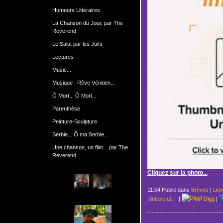
Humeurs Littéraires
La Chanson du Jour, par The
Reverend.
Le Salut par les Juifs
Lectures
Music...
Musique : Rêve Vénitien...
Ô Mort... Ô Mort...
Parenthèse
Peinture-Sculpture
Serbie... Ô ma Serbie...
Une chanson, un film... par The
Reverend.
Cliquez sur la photo...
11:54 Publié dans
Brèves
|
Lie
del.icio.us
|
|
Digg
|