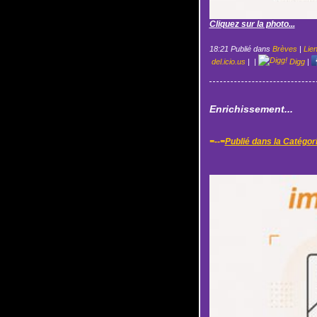
Cliquez sur la photo...
18:21 Publié dans
Brèves
|
Lie
del.icio.us
|
|
Digg
|
Enrichissement...
=--=
Publié dans la Catégor