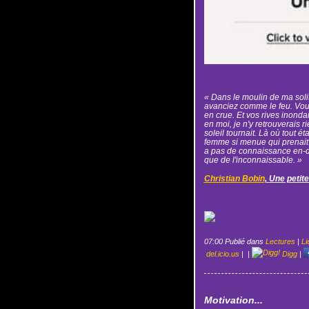
« Dans le moulin de ma soli
avanciez comme le feu. Vo
en crue. Et vos rives inonda
en moi, je n'y retrouverais r
soleil tournait. Là où tout é
femme si menue qui prenait ta
a pas de connaissance en-de
que de l'inconnaissable. »
Christian Bobin
,
Une petite
07:00 Publié dans
Lectures
|
Li
del.icio.us
|
|
Digg
|
Motivation...