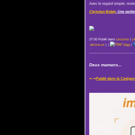
Avec le regard simple, revien
Christian Bobin
,
Une petite
07:00 Publié dans
Lectures
|
Li
del.icio.us
|
|
Digg
|
Deux mamans...
=--=
Publié dans la Catégor