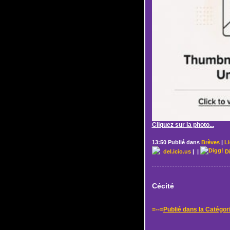
Cliquez sur la photo...
13:50 Publié dans
Brèves
|
L
del.icio.us
|
|
D
Cécité
=--=
Publié dans la Catégor