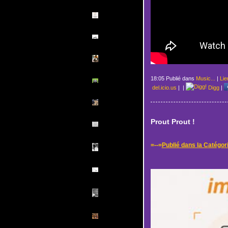
18:05 Publié dans
Music...
|
Lie
del.icio.us
|
|
Digg
|
Prout Prout !
=--=
Publié dans la Catégor