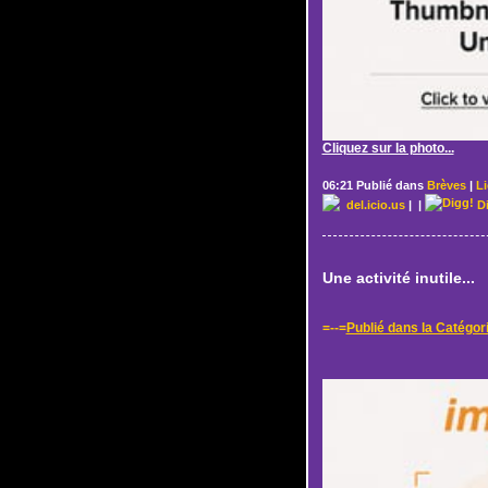
Cliquez sur la photo...
06:21 Publié dans
Brèves
|
L
del.icio.us
|
|
D
Une activité inutile...
=--=
Publié dans la Catégor