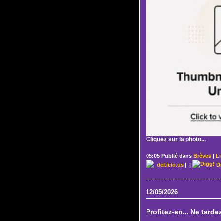
Cliquez sur la photo...
05:05 Publié dans
Brèves
|
L
del.icio.us
|
|
D
12/05/2026
Profitez-en... Ne tardez