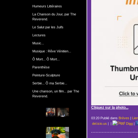
Humeurs Littéraires
La Chanson du Jour, par The
Reverend.
Le Salut par les Juifs
Lectures
Music...
Musique : Rêve Vénitien...
Ô Mort... Ô Mort...
Parenthèse
Peinture-Sculpture
Serbie... Ô ma Serbie...
Une chanson, un film... par The
Reverend.
Cliquez sur la photo...
03:20 Publié dans
Brèves
|
Lie
del.icio.us
|
|
Digg
|