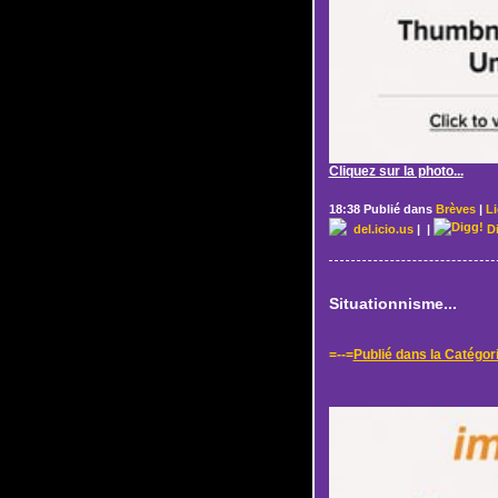
Cliquez sur la photo...
18:38 Publié dans
Brèves
|
L
del.icio.us
|
|
D
Situationnisme...
=--=
Publié dans la Catégor