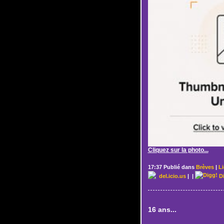
Cliquez sur la photo...
17:37 Publié dans
Brèves
|
L
del.icio.us
|
|
D
16 ans...