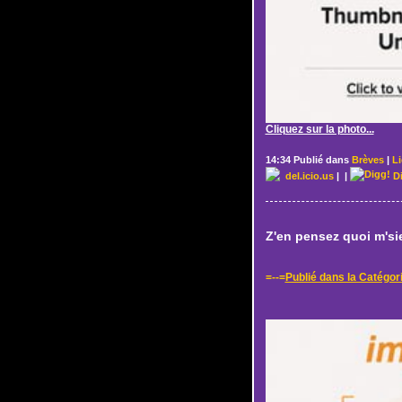
Cliquez sur la photo...
14:34 Publié dans
Brèves
|
L
del.icio.us
|
|
D
Z'en pensez quoi m'sie
=--=
Publié dans la Catégor