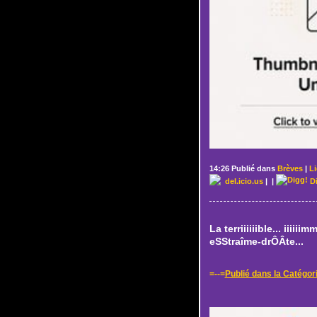
14:26 Publié dans
Brèves
|
L
del.icio.us
|
|
D
La terriiiiiible... iiiiiim
eSStraîme-drÔÂte...
=--=
Publié dans la Catégor