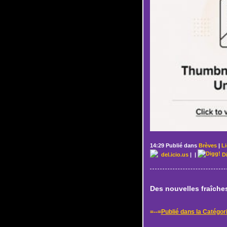
14:29 Publié dans
Brèves
|
L
del.icio.us
|
|
D
Des nouvelles fraîches
=--=
Publié dans la Catégor