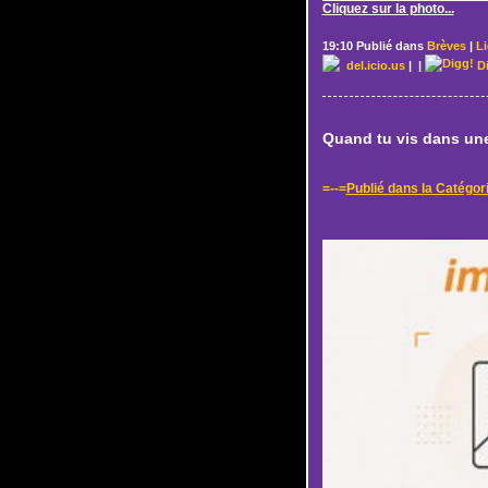
Cliquez sur la photo...
19:10 Publié dans
Brèves
|
L
del.icio.us
|
|
D
Quand tu vis dans une r
=--=
Publié dans la Catégor