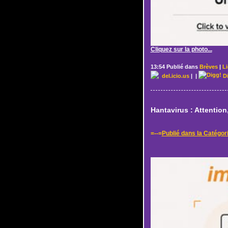
Cliquez sur la photo...
13:54 Publié dans
Brèves
|
L
del.icio.us
|
|
D
Hantavirus : Attention
=--=
Publié dans la Catégor