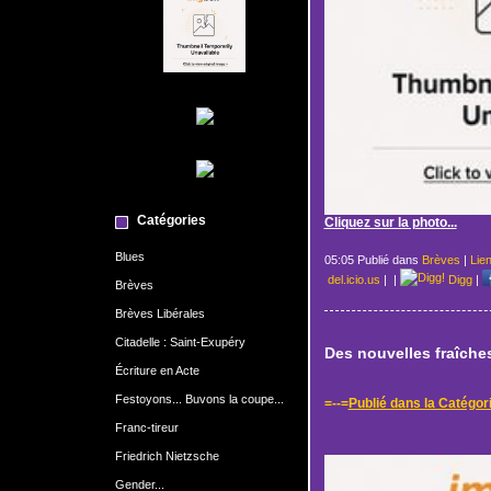
Catégories
Cliquez sur la photo...
Blues
05:05 Publié dans
Brèves
|
Lie
del.icio.us
|
|
Digg
|
Brèves
Brèves Libérales
Citadelle : Saint-Exupéry
Des nouvelles fraîches
Écriture en Acte
Festoyons... Buvons la coupe...
=--=
Publié dans la Catégor
Franc-tireur
Friedrich Nietzsche
Gender...