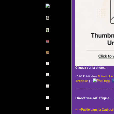
Cliquez sur la photo...
16:04 Publié dans
Brèves
|
Lie
del.icio.us
|
|
Digg
|
Directrice artistique...
=--=
Publié dans la Catégor