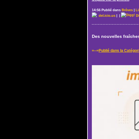
14:56 Publié dans
Brèves
|
L
del.icio.us
|
|
D
Des nouvelles fraîches
=--=
Publié dans la Catégor