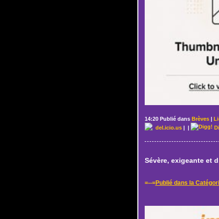
14:20 Publié dans
Brèves
|
L
del.icio.us
|
|
D
Sévère, exigeante et dif
=--=
Publié dans la Catégor