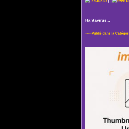
del.icio.us
|
|
D
Hantavirus...
=--=
Publié dans la Catégor