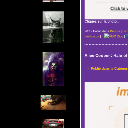
Cliquez sur la photo...
20:12 Publié dans
Brèves
|
Lie
del.icio.us
|
|
Digg
|
Alice Cooper : Halo of 
=--=
Publié dans la Catégori