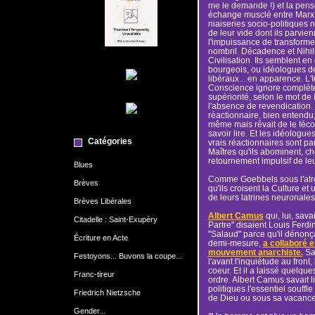
me le demande !) et la pens
échange musclé entre Marx 
niaiseries socio-politiques n
de leur vide dont ils parvien
l'impuissance de transformer
nombril. Décadence et Nihi
Civilisation. Ils semblent e
bourgeois, ou idéologues de 
libéraux... en apparence. L'
Conscience ignore complètem
supériorité, selon le mot de
l'absence de revendication. 
réactionnaire, bien entendu,
même mais rêvait de le fécon
savoir lire. Et les idéologue
Catégories
vrais réactionnaires sont pa
Maîtres qu'ils abominent, ch
retournement impulsif de le
Blues
Comme Goebbels sous l'atr
Brèves
qu'ils croisent la Culture e
de leurs latrines neuronales) 
Brèves Libérales
Albert Camus
qui, lui, sava
Citadelle : Saint-Exupéry
Partre" disaient Louis Ferdin
"Salaud" parce qu'il dénonç
Écriture en Acte
demi-mesure,
a collaboré 
mouvement anarchiste.
Sa 
Festoyons... Buvons la coupe...
l'avant l'inquiétude au front,
coeur. Et il a laissé quelque
Franc-tireur
ordre. Albert Camus savait li
politiques l'essentiel souffl
Friedrich Nietzsche
de Dieu ou sous sa vacance 
Gender...