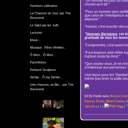
"Un homme est plus un homme
choses qu'il dit."
Humeurs Littéraires
"Pour un homme sans oeillèr
La Chanson du Jour, par The
que celui de l'intelligence a
Reverend.
dépasse."
Le Salut par les Juifs
"Vouloir, c'est susciter des 
Lectures
"
Georges Bernanos
, cet é
gratitude de tous les homm
Music...
"Comprendre, c'est avant tout
Musique : Rêve Vénitien...
"Il est toujours aisé d'être l
Ô Mort... Ô Mort...
logique jusqu'au bout."
Parenthèse
"Que voulez-vous, je ne m'in
m'intéresse aux personnes.
Peinture-Sculpture
Une leçon pour les "Gardien
Serbie... Ô ma Serbie...
même pas lever la patte pour
Une chanson, un film... par The
Reverend.
00:55 Publié dans
Brèves
|
Lie
Penser
,
Écrire
,
Albert Camus
,
A
del.icio.us
|
|
Digg
|