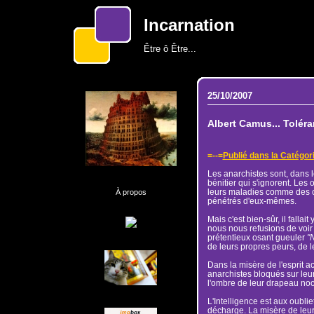
Incarnation
Être ô Être...
25/10/2007
Albert Camus... Toléran
=--=
Publié dans la Catégor
Les anarchistes sont, dans le
bénitier qui s'ignorent. Les 
leurs maladies comme des ce
À propos
pénétrés d'eux-mêmes.
Mais c'est bien-sûr, il fallai
nous nous refusions de voir p
prétentieux osant gueuler
"N
de leurs propres peurs, de l
Dans la misère de l'esprit ac
anarchistes bloqués sur leur
l'ombre de leur drapeau noctu
L'Intelligence est aux oubli
décharge. La misère de leur