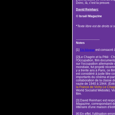
Donc, là, c’est la preuve.
David Reinharc
© Israël Magazine
*
Texte libre est de droits si s
-----------------------
Notes
Un blogue
[1]
est consacré à
[2]Le Chagrin et la Pitié : C
l'Occupation, film document
sur l'occupation allemande 
mondiale, fut projeté récemme
y a trente ans à Paris, ce fi
est considéré à juste titre
importants du cinéma et parm
collaboration de la classe 
nazie de 1940 à 1944. (Extr
la France de Vichy
Le Chagri
World Socialist Website). Vo
film.
[3] David Reinharc est respo
Magazine
, correspondant 
littéraire d'une maison d'édit
[4] En effet, l'utilisation err