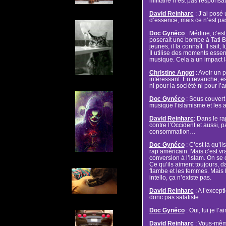
militaire n’est pas responsa
David Reinharc
: J’ai posé
d’essence, mais ce n’est pa
Doc Gynéco
: Médine, c’est
poserait une bombe à Tati B
jeunes, il la connaît. Il sait,
Il utilise des moments essent
musique. Cela a un impact la
Christine Angot
: Avoir un p
intéressant. En revanche, est
ni pour la société ni pour l’ar
Doc Gynéco
: Sous couvert
musique l’islamisme et les a
David Reinharc
: Dans le ra
contre l’Occident et aussi, 
consommation…
Doc Gynéco
: C’est là qu’il
rap américain. Mais c’est vra
conversion à l’islam. On se c
Ce qu’ils aiment toujours, d
flambe et les femmes. Mais 
intello, ça n’existe pas.
David Reinharc
: A l’except
donc pas salafiste…
Doc Gynéco
: Oui, lui je l’
David Reinharc
: Vous-même