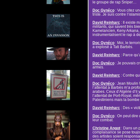
le groupe de rap Sniper…
Doc Gynéco
: Vous citez un
triste. Je suis contre l’islam
David Reinharc
: Il existe 
militants, qui savent très bie
Kamelancien, Keny Arkana, 
instrumentalisent le rap à 
Doc Gynéco
: Moi, le terro
a explosé à Tati Barbès.
David Reinharc
: Parce qu’
Doc Gynéco
: Je pouvais cr
armes.
David Reinharc
: Contre qu
Doc Gynéco
: Jean Moulin !
l’attentat à Barbès m’a pro
arabes. Ceux d’Algérie d’il
l’attentat de Port-Royal, mê
Palestiniens mais la bombe à 
David Reinharc
: Des « vic
Doc Gynéco
: On peut dir
leur combat.
Christine Angot
: Dans un p
complaisance se pose toujou
des artistes soient respons