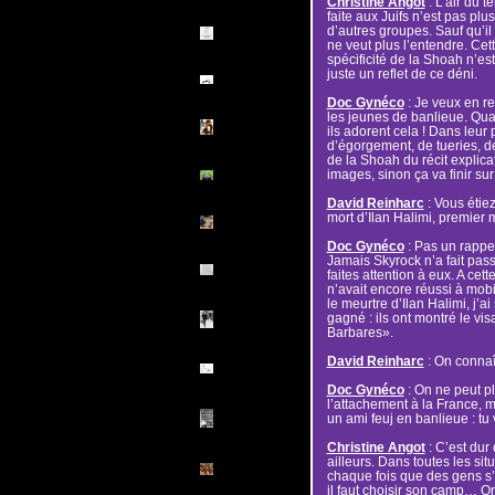
Christine Angot
: L’air du 
faite aux Juifs n’est pas pl
d’autres groupes. Sauf qu’il 
ne veut plus l’entendre. Cette
spécificité de la Shoah n’es
juste un reflet de ce déni.
Doc Gynéco
: Je veux en re
les jeunes de banlieue. Quan
ils adorent cela ! Dans leur 
d’égorgement, de tueries, de
de la Shoah du récit explica
images, sinon ça va finir su
David Reinharc
: Vous étiez
mort d’Ilan Halimi, premier 
Doc Gynéco
: Pas un rappeu
Jamais Skyrock n’a fait passe
faites attention à eux. A ce
n’avait encore réussi à mobil
le meurtre d’Ilan Halimi, j’a
gagné : ils ont montré le vi
Barbares».
David Reinharc
: On connaî
Doc Gynéco
: On ne peut p
l’attachement à la France, ma
un ami feuj en banlieue : tu 
Christine Angot
: C’est dur
ailleurs. Dans toutes les situa
chaque fois que des gens s’o
il faut choisir son camp… Or