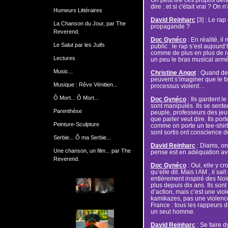
dire : et si c'était vrai ? On 
Humeurs Littéraires
David Reinharc
[3] : Le rap
La Chanson du Jour, par The
propagande ?
Reverend.
Doc Gynéco
: En réalité, il
Le Salut par les Juifs
public : le rap s’est aujour
comme de plus en plus de rap
Lectures
un peu le bras musical armé
Music...
Christine Angot
: Quand des
peuvent s’imaginer que le f
Musique : Rêve Vénitien...
processus violent…
Ô Mort... Ô Mort...
Doc Gynéco
: Ils gardent le
sont manipulés. Ils se sent
Parenthèse
peuple, professeurs des jeu
que parler veut dire. Ils po
Peinture-Sculpture
comme on porte un tee-shirt
sont sortis ont conscience d
Serbie... Ô ma Serbie...
David Reinharc
: Diams, on 
Une chanson, un film... par The
pense est en adéquation av
Reverend.
Doc Gynéco
: Oui, elle y c
qu’elle dit. Mais I AM , il sait 
entièrement inspiré des Noi
plus depuis dix ans. Ils sont
d’action, mais c’est une vio
kamikazes, pas une violence 
France : tous les rappeurs 
un seul homme.
David Reinharc
: Se faire d