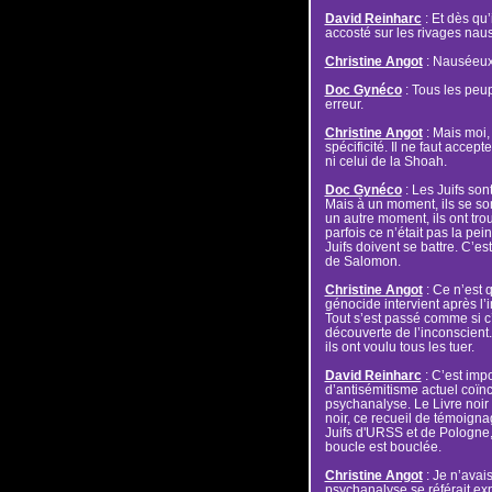
David Reinharc
: Et dès qu’
accosté sur les rivages n
Christine Angot
: Nauséeux 
Doc Gynéco
: Tous les peup
erreur.
Christine Angot
: Mais moi,
spécificité. Il ne faut accepte
ni celui de la Shoah.
Doc Gynéco
: Les Juifs son
Mais à un moment, ils se son
un autre moment, ils ont trouvé
parfois ce n’était pas la pe
Juifs doivent se battre. C’es
de Salomon.
Christine Angot
: Ce n’est 
génocide intervient après l’
Tout s’est passé comme si c’
découverte de l’inconscient.
ils ont voulu tous les tuer.
David Reinharc
: C’est impo
d’antisémitisme actuel coïnc
psychanalyse. Le Livre noir
noir, ce recueil de témoigna
Juifs d'URSS et de Pologne
boucle est bouclée.
Christine Angot
: Je n’avais
psychanalyse se référait ex