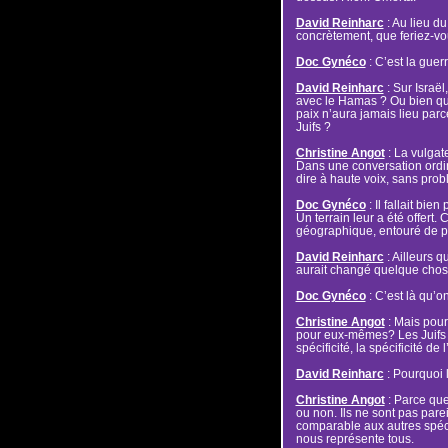
David Reinharc
: Au lieu du
concrètement, que feriez-vo
Doc Gynéco
: C’est la guerr
David Reinharc
: Sur Israël
avec le Hamas ? Ou bien qu
paix n’aura jamais lieu par
Juifs ?
Christine Angot
: La vulgate
Dans une conversation ordinai
dire à haute voix, sans pro
Doc Gynéco
: Il fallait bie
Un terrain leur a été offert
géographique, entouré de pa
David Reinharc
: Ailleurs q
aurait changé quelque chose
Doc Gynéco
: C’est là qu’on 
Christine Angot
: Mais pourq
pour eux-mêmes? Les Juifs r
spécificité, la spécificité de
David Reinharc
: Pourquoi l
Christine Angot
: Parce que
ou non. Ils ne sont pas pareil
comparable aux autres spéci
nous représente tous.