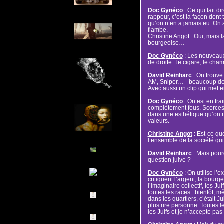
Doc Gynéco
: Ce qui fait d
rappeur, c’est la façon dont 
qu’on n’en a jamais eu. On a
flambe.
Christine Angot : Oui, mais l
bourgeoise…
Doc Gynéco
: Les nouveaux
de droite : le cigare, le c
David Reinharc
: On trouve
AM, Sniper… - beaucoup de te
Avec aussi un clip qui met 
Doc Gynéco
: On est en tra
complètement fous. Scorcese,
dans une esthétique qu’on n
valeurs.
Christine Angot
: Est-ce qu
l’ensemble de la société qui
David Reinharc
: Mais pourq
question juive ?
Doc Gynéco
: On utilise l’
critiquent l’argent, la bourg
l’imaginaire collectif, les Ju
toutes les races : bientôt, m
dans les quartiers, c’était J
plus rire personne. Toutes 
les Juifs et je n’accepte pas