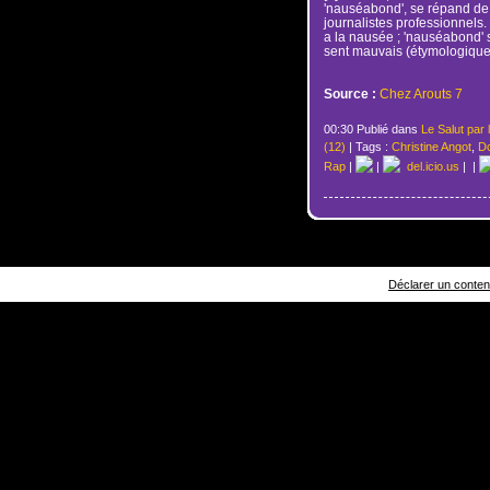
'nauséabond', se répand de 
journalistes professionnels. 
a la nausée ; 'nauséabond' 
sent mauvais (étymologique
Source :
Chez Arouts 7
00:30 Publié dans
Le Salut par 
(12)
| Tags :
Christine Angot
,
D
Rap
|
|
del.icio.us
|
|
Déclarer un contenu 