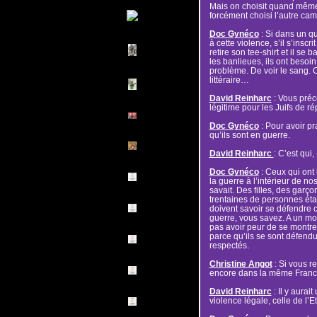
Mais on choisit quand même :
forcément choisi l’autre cam
Doc Gynéco
: Si dans un qu
à cette violence, s’il s’inscri
retire son tee-shirt et il se b
les banlieues, ils ont besoin
problème. De voir le sang. 
littéraire…
David Reinharc
: Vous pré
légitime pour les Juifs de rép
Doc Gynéco
: Pour avoir pr
qu’ils sont en guerre.
David Reinharc
: C’est qui,
Doc Gynéco
: Ceux qui ont 
la guerre à l’intérieur de no
savait. Des filles, des garço
trentaines de personnes éta
doivent savoir se défendre co
guerre, vous savez. A un mome
pas avoir peur de se montrer
parce qu’ils se sont défendus
respectés.
Christine Angot
: Si vous re
encore dans la même Franc
David Reinharc
: Il y aurai
violence légale, celle de l’Et