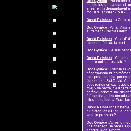
Doc Gynéco
: Par exemple, 
ont trié les spectateurs et q
enserrer. Ils demandaient à 
moi, il fallait dire : « oui ».
David Reinharc
: « Oui », ç
Doc Gynéco
: Voilà. Mais j
autrement. C’est les deux.
David Reinharc
: C’est d’ai
supporter Juif de la mort…
Doc Gynéco
: Je suis fier d
David Reinharc
: Comment e
guerre qui leur est faite ?
Doc Gynéco
: Il faut le sav
nécessairement les mêmes 
sont peut-être plus portés su
l’époque du Roi David. Car, 
vous parlementez, négociez, pi
mieux se battre, c’est certai
après Auschwitz, me disiez-
été tué durant les émeutes, 
clips, des albums. Pour Ilan
David Reinharc
: En hébreu
d’un cran, on dit : on leur pi
votre impression ?
Doc Gynéco
: Après le meur
une chanson. Je pensais que
dessus. Rien. Omerta.