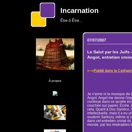
Incarnation
Être ô Être...
07/07/2007
Le Salut par les Juifs 
Angot, entretien croi
=--=
Publié dans la Catégori
À propos
Je n'aime ni la musique de D
Angot. Angot me donne l'im
continue dans ce qu'elle écrit
couchée sur papier. Écrire,
cela. Quant à Doc Gynéco, i
intellectuelle, mais il a eu 
soutenir Sarkozy, même si ce
dans cet entretien croisé il
monde, par les misérables t