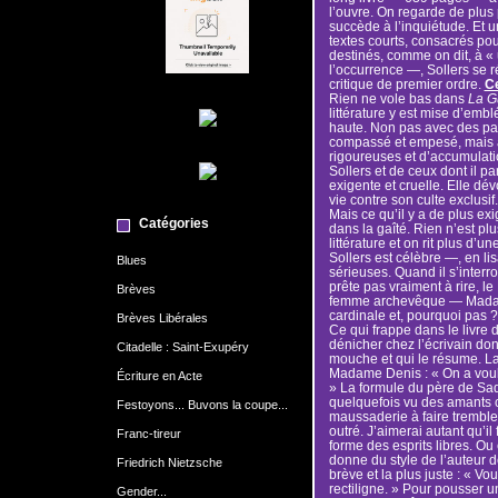
l’ouvre. On regarde de plus 
succède à l’inquiétude. Et un
textes courts, consacrés pou
destinés, comme on dit, à «
l’occurrence —, Sollers se 
critique de premier ordre.
Ce
Rien ne vole bas dans
La G
littérature y est mise d’emblé
haute. Non pas avec des pa
compassé et empesé, mais à 
rigoureuses et d’accumulati
Sollers et de ceux dont il pa
exigente et cruelle. Elle dé
vie contre son culte exclusif.
Mais ce qu’il y a de plus exi
Catégories
dans la gaîté. Rien n’est plu
littérature et on rit plus d’
Sollers est célèbre —, en li
Blues
sérieuses. Quand il s’interr
prête pas vraiment à rire, l
Brèves
femme archevêque — Mada
cardinale et, pourquoi pa
Brèves Libérales
Ce qui frappe dans le livre d
dénicher chez l’écrivain dont
Citadelle : Saint-Exupéry
mouche et qui le résume. La 
Madame Denis : « On a voulu
Écriture en Acte
» La formule du père de Sade
quelquefois vu des amants co
Festoyons... Buvons la coupe...
maussaderie à faire trembler. 
outré. J’aimerai autant qu’i
Franc-tireur
forme des esprits libres. Ou
donne du style de l’auteur 
Friedrich Nietzsche
brève et la plus juste : « V
rectiligne. » Pour pousser un
Gender...