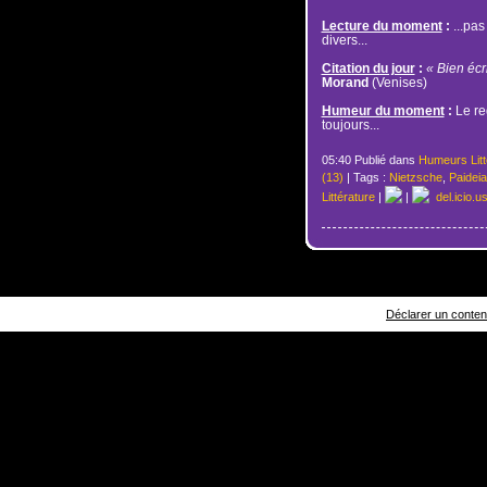
Lecture du moment
:
...pas
divers...
Citation du jour
:
« Bien écri
Morand
(Venises)
Humeur du moment
:
Le re
toujours...
05:40 Publié dans
Humeurs Litt
(13)
| Tags :
Nietzsche
,
Paideia
Littérature
|
|
del.icio.u
Déclarer un contenu 