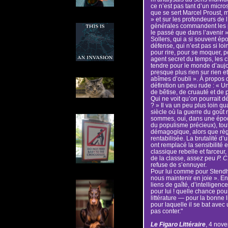
ce n’est pas tant d’un micr
que se sert Marcel Proust, 
» et sur les profondeurs de l’
générales commandent les p
le passé que dans l’avenir »
Sollers, qui a si souvent é
défense, qui n’est pas si loin
pour rire, pour se moquer, po
agent secret du temps, les c
tendre pour le monde d’aujo
presque plus rien sur rien e
abîmes d’oubli ». À propos 
définition un peu rude : « U
de bêtise, de cruauté et de 
Qui ne voit qu’on pourrait d
? » Il va un peu plus loin q
siècle où la guerre du goût
sommes, oui, dans une époqu
du populisme précieux), tout 
démagogique, alors que règ
rentabilisée. La brutalité d’
ont remplacé la sensibilité et
classique rebelle et farceu
de la classe, assez peu
P. C
refuse de s’ennuyer.
Pour lui comme pour Stendhal,
nous maintenir en joie ». Entr
liens de gaîté, d’intellige
pour lui ! quelle chance pou
littérature — pour la bonne li
pour laquelle il se bat avec
pas conter."
Le Figaro Littéraire
, 4 nov