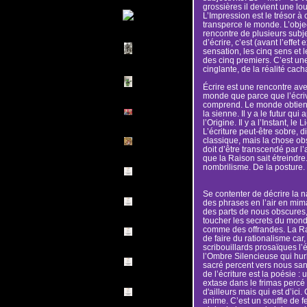
grossières il devient une lo
L’Impression est le trésor à 
transperce le monde. L’object
rencontre de plusieurs subje
d’écrire, c’est (avant l’effet 
sensation, les cinq sens et l
des cinq premiers. C’est une
cinglante, de la réalité cacha
Écrire est une rencontre av
monde que parce que l’écrivai
comprend. Le monde obtient a
la sienne. Il y a le futur qui
l’Origine. Il y a l’Instant, le
L’écriture peut-être sobre, di
classique, mais la chose 
doit d’être transcendé par l
que la Raison sait étreindre
nombrilisme. De la posture.
Se contenter de décrire la 
des phrases en l’air en mima
des parts de nous obscures, 
toucher les secrets du monde 
comme des offrandes. La Rai
de faire du rationalisme car,
scribouillards prosaïques l’é
l’Ombre Silencieuse qui hurle
sacré percent vers nous sa
de l’écriture est la poésie 
extase dans le frimas percé
d'ailleurs mais qui est d’ici
anime. C’est un souffle de fe