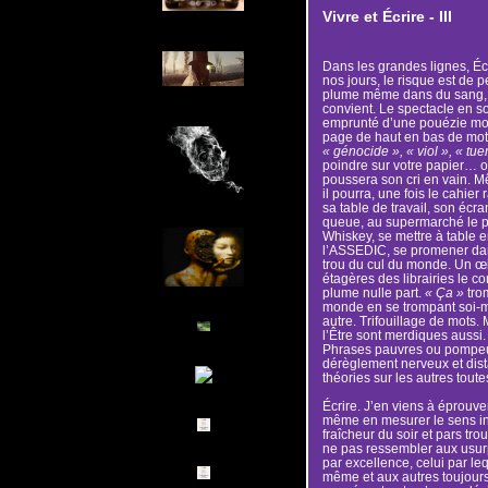
Vivre et Écrire - III
Dans les grandes lignes, Éc
nos jours, le risque est de 
plume même dans du sang, c
convient. Le spectacle en so
emprunté d’une pouézie mod
page de haut en bas de mot
« génocide », « viol », « tue
poindre sur votre papier… ou
poussera son cri en vain. 
il pourra, une fois le cahier
sa table de travail, son écran
queue, au supermarché le pl
Whiskey, se mettre à table e
l’ASSEDIC, se promener dans
trou du cul du monde. Un œil
étagères des librairies le c
plume nulle part.
« Ça »
tro
monde en se trompant soi-m
autre. Trifouillage de mots
l’Être sont merdiques aussi
Phrases pauvres ou pompeus
dérèglement nerveux et dist
théories sur les autres toute
Écrire. J’en viens à éprouve
même en mesurer le sens init
fraîcheur du soir et pars tr
ne pas ressembler aux usurpa
par excellence, celui par le
même et aux autres toujour