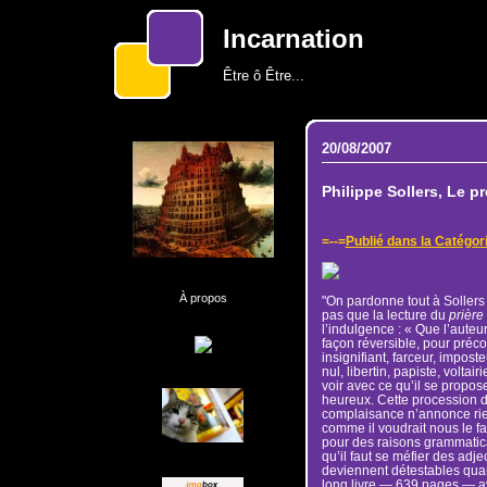
Incarnation
Être ô Être...
20/08/2007
Philippe Sollers, Le p
=--=
Publié dans la Catég
À propos
"On pardonne tout à Sollers p
pas que la lecture du
prière
l’indulgence : « Que l’auteur 
façon réversible, pour préco
insignifiant, farceur, impost
nul, libertin, papiste, voltai
voir avec ce qu’il se propos
heureux. Cette procession d
complaisance n’annonce rien
comme il voudrait nous le fa
pour des raisons grammatica
qu’il faut se méfier des adjec
deviennent détestables quand
long livre — 639 pages — a