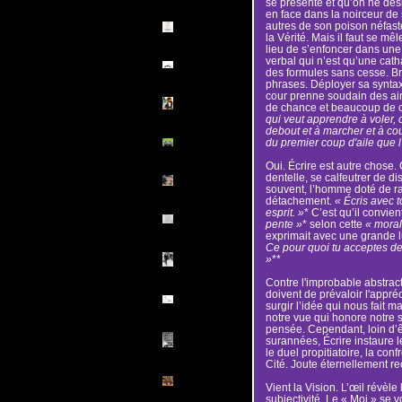
se présente et qu’on ne dési
en face dans la noirceur de
autres de son poison néfaste
la Vérité. Mais il faut se mê
lieu de s’enfoncer dans un
verbal qui n’est qu’une cath
des formules sans cesse. Bra
phrases. Déployer sa synta
cour prenne soudain des air
de chance et beaucoup de c
qui veut apprendre à voler, c
debout et à marcher et à cou
du premier coup d'aile que l'
Oui. Écrire est autre chose. 
dentelle, se calfeutrer de di
souvent, l’homme doté de rai
détachement.
« Écris avec t
esprit. »
* C’est qu’il convi
pente »
* selon cette
« moral
exprimait avec une grande l
Ce pour quoi tu acceptes de 
»
**
Contre l'improbable abstract
doivent de prévaloir l'appréc
surgir l’idée qui nous fait ma
notre vue qui honore notre 
pensée. Cependant, loin d’ê
surannées, Écrire instaure 
le duel propitiatoire, la conf
Cité. Joute éternellement r
Vient la Vision. L’œil révèl
subjectivité. Le « Moi » se v