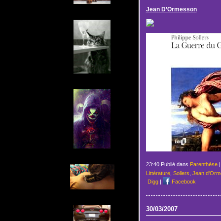
Jean D’Ormesson
23:40 Publié dans
Parenthèse
Littérature
,
Sollers
,
Jean d'Orm
Digg
|
Facebook
30/03/2007