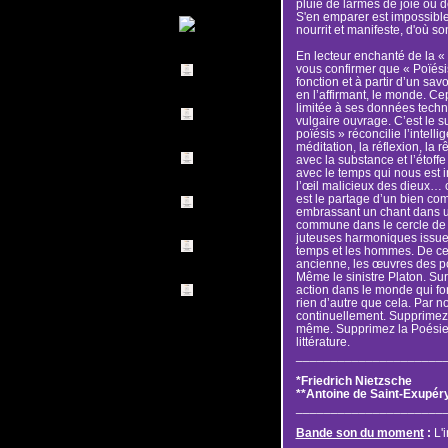
pluie de larmes de joie ou d
S'en emparer est impossible.
nourrit et manifeste, d'où s
En lecteur enchanté de la «
vous confirmer que « Poïésis
fonction et à partir d’un sav
en l’affirmant, le monde. Ce
limitée à ses données techn
vulgaire ouvrage. C’est le s
poïésis » réconcilie l’intell
méditation, la réflexion, la rê
avec la substance et l’étoffe
avec le temps qui nous est i
l’œil malicieux des dieux… o
est le partage d’un bien co
embrassant un chant dans un
commune dans le cercle de l
juteuses harmoniques issues 
temps et les hommes. De cet
ancienne, les œuvres des p
Même le sinistre Platon. Su
action dans le monde qui fo
rien d’autre que cela. Par 
continuellement. Supprimez 
même. Supprimez la Poésie
littérature.
_____________________
*Friedrich Nietzsche
**Antoine de Saint-Exupér
_____________________
Bande son du moment
:
L'i