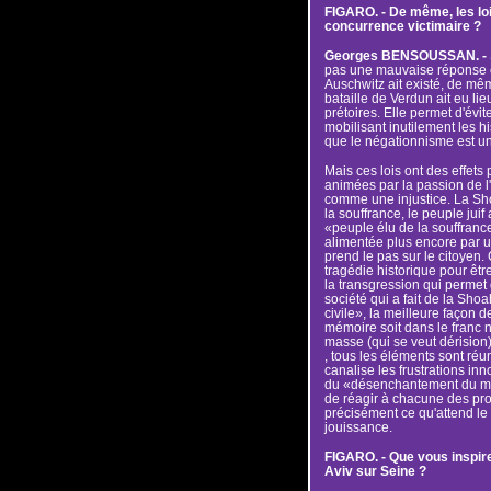
FIGARO. - De même, les loi
concurrence victimaire ?
Georges BENSOUSSAN. -
pas une mauvaise réponse car
Auschwitz ait existé, de même
bataille de Verdun ait eu li
prétoires. Elle permet d'évi
mobilisant inutilement les hi
que le négationnisme est un
Mais ces lois ont des effet
animées par la passion de l'
comme une injustice. La S
la souffrance, le peuple jui
«peuple élu de la souffran
alimentée plus encore par u
prend le pas sur le citoyen. 
tragédie historique pour êt
la transgression qui permet
société qui a fait de la Shoa
civile», la meilleure façon d
mémoire soit dans le franc n
masse (qui se veut dérision
, tous les éléments sont réun
canalise les frustrations i
du «désenchantement du mond
de réagir à chacune des pro
précisément ce qu'attend le 
jouissance.
FIGARO. - Que vous inspire
Aviv sur Seine ?