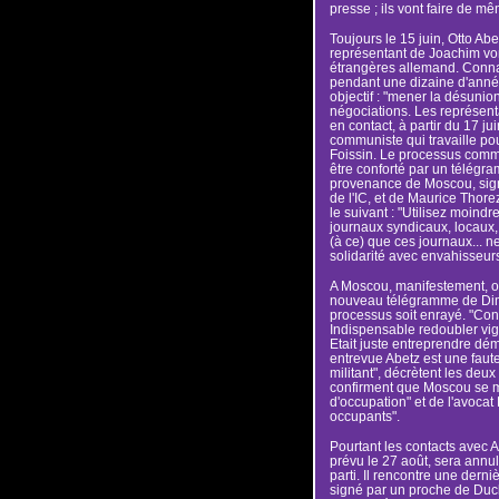
presse ; ils vont faire de mê
Toujours le 15 juin, Otto Ab
représentant de Joachim von
étrangères allemand. Connai
pendant une dizaine d'année
objectif : "mener la désunion 
négociations. Les représent
en contact, à partir du 17 ju
communiste qui travaille po
Foissin. Le processus comme
être conforté par un télégra
provenance de Moscou, sign
de l'IC, et de Maurice Thorez
le suivant : "Utilisez moindre
journaux syndicaux, locaux,
(à ce) que ces journaux... 
solidarité avec envahisseurs
A Moscou, manifestement, on
nouveau télégramme de Dimitr
processus soit enrayé. "Con
Indispensable redoubler vi
Etait juste entreprendre dé
entrevue Abetz est une faute
militant", décrètent les deux
confirment que Moscou se m
d'occupation" et de l'avoca
occupants".
Pourtant les contacts avec 
prévu le 27 août, sera annul
parti. Il rencontre une derni
signé par un proche de Duclo