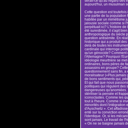
serait-ce qu'au regard des e
aujourd'hui, un musulman su
Cette question est toutefois 
une partie de la population 
habitée par un mimétisme jui
jalousie sociale comme si l'
perpétuait ici? L'histoire de
été surestimée, il s'agit bi
anthropologique du siècle pa
question antisémite. En réalit
historique qui a produit des 
delà de toutes les instrument
cardinale qui interroge poli
qu'un génocide? Comment en
l'Allemagne? Pourquoi l'Eu
idéologie meurtrière se m
ordinaires, bons pères de fa
assassins en groupe? Cette 
questionnement sans fin, a 
moralisateur («Plus jamais 
de bons sentiments qui, péd
Et qui fait que nous passon
politiques qui régulent des 
dangereuses qu'anomiées. L
stériliser la pensée et frap
iconoclastes. Comme les que
tout à l'heure. Comme si inv
minorités dont l'intégration
d'Auschwitz ». Cet affadisse
enté sur la conviction erron
l'identique. Or, si les méca
sont jamais. Le travail de l'h
« On ne se baigne jamais de