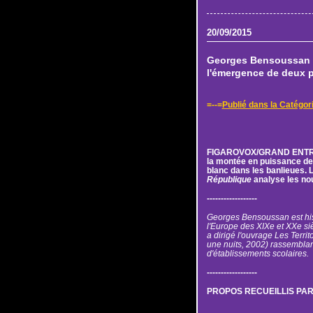
20/09/2015
Georges Bensoussan :
l'émergence de deux 
=--=
Publié dans la Catég
FIGAROVOX/GRAND ENTRE
la montée en puissance de 
blanc dans les banlieues. 
République
analyse les nou
------------------
Georges Bensoussan est histo
l'Europe des XIXe et XXe sièc
a dirigé l'ouvrage Les Terri
une nuits, 2002) rassemblan
d'établissements scolaires.
------------------
PROPOS RECUEILLIS PA