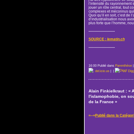
l’intensité du rayonnement s
jouer un rôle central, tout
complexes et méconnus qui s
Quoi qu’il en soit, c’est de 
d’industrialisation nous avo
plus forte que l’homme, nou
----------------------
SOURCE :
lematin.ch
----------------------
16:00 Publié dans
Parenthèse
del.icio.us
|
|
Dig
Alain Finkielkraut : « 
l'islamophobie, on sou
de la France »
=--=
Publié dans la Catég