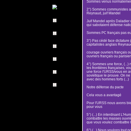
Sommes venus normalement
2°) Sommes communistes av
Reynaud, juif Mandel
Juif Mandel après Daladier 
qui sabotaient défense nati
Sommes PC français pas eu
3°) Pas cédé face dictature 
capitalistes anglais Reynau
courage ouvriers français ou
ouvriers français ou parisie
4°) Sommes une force, (...)
les frontières françaises, v
une force l'URSS/vous en a
soviétique le prouve. On ne 
avec des hommes forts (...)
Notre défense du pacte
Cela vous a avantagé
Pour l'URSS nous avons bien
pour vous
5°) (...) En interdisant L'
combattre les masses ouvriè
que vous voulez combattre l'
6°) (...) Nous voulons tout 