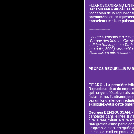
FIGAROVOX/GRAND ENTRET
Bensoussan a dirigé Les te
l'occasion de la republicati
phénomène de déliquescenc
conscients mais impuissant
------------------
Georges Bensoussan est histo
l'Europe des XIXe et XXe sièc
a dirigé l'ouvrage Les Terri
une nuits, 2002) rassemblan
d'établissements scolaires.
------------------
PROPOS RECUEILLIS PA
FIGARO. - La première édit
République date de septem
qui rongent l'école, mais au
l'islamisme, l'antisémitisme
par un long silence média
expliquez-vous cette omer
Georges BENSOUSSAN. -
dénoncés dans le livre. Il y 
dire le réel, c'était le faire
l'intégration d'une partie d
progressivement reléguée d
de masse, était en panne. A