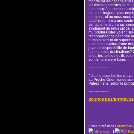
monde où les nations et les
les mariages mixtes se multip
nationaux à la communicati
sommes toujours plus nombre
multiples, et où nous nous s
fallait répondre à une seule 
véritablement un anachron
s'indignait du refus juif de l
multiculturalistes voient Is
reconnaissance définitive 
humain n'est ni un supermarc
que le multiculturalisme der
joyeuse disponibilité de tou
de toutes les destinations? 
choc, les juifs où qu'ils soien
sont en première ligne.
-----------------
*
Jcall rassemble les citoyen
au Proche-Orient fondé sur u
Palestiniens, selon le princ
-----------------
SOURCE DE L'ENTREVUE
-----------------
07:00 Publié dans
Parenthèse
del.icio.us
|
|
Dig