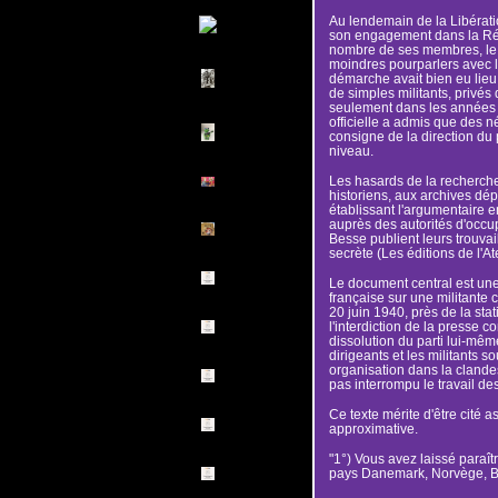
Au lendemain de la Libératio
son engagement dans la Rési
nombre de ses membres, le 
moindres pourparlers avec l'
démarche avait bien eu lieu, 
de simples militants, privés 
seulement dans les années 
officielle a admis que des 
consigne de la direction du 
niveau.
Les hasards de la recherche
historiens, aux archives dé
établissant l'argumentaire 
auprès des autorités d'occu
Besse publient leurs trouvail
secrète (Les éditions de l'Ate
Le document central est une 
française sur une militante 
20 juin 1940, près de la sta
l'interdiction de la presse 
dissolution du parti lui-mêm
dirigeants et les militants 
organisation dans la clandest
pas interrompu le travail des
Ce texte mérite d'être cité
approximative.
"1°) Vous avez laissé paraî
pays Danemark, Norvège, B