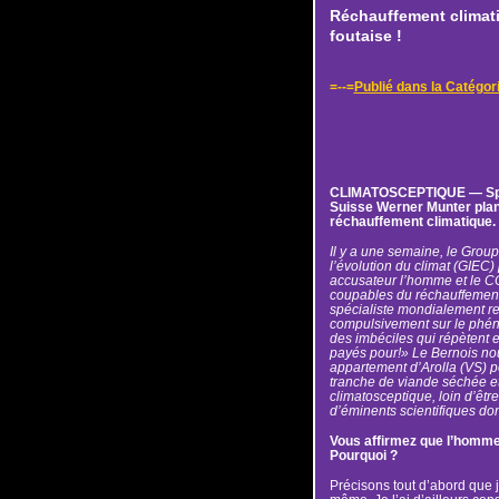
Réchauffement climatiq
foutaise !
=--=
Publié dans la Catég
CLIMATOSCEPTIQUE — Spéci
Suisse Werner Munter planch
réchauffement climatique. E
Il y a une semaine, le Grou
l’évolution du climat (GIEC) 
accusateur l’homme et le C
coupables du réchauffement
spécialiste mondialement r
compulsivement sur le phén
des imbéciles qui répètent e
payés pour!» Le Bernois no
appartement d’Arolla (VS) p
tranche de viande séchée et
climatosceptique, loin d’être
d’éminents scientifiques don
Vous affirmez que l’homme 
Pourquoi ?
Précisons tout d’abord que j