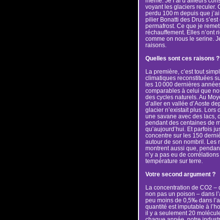
même. Je l’ai d’ailleurs co
voyant les glaciers reculer. 
perdu 100 m depuis que j’ai
pilier Bonatti des Drus s’es
permafrost. Ce que je remet
réchauffement. Elles n’ont 
comme on nous le serine. Je 
raisons.
Quelles sont ces raisons ?
La première, c’est tout sim
climatiques reconstituées s
les 10 000 dernières années,
comparables à celui que no
des cycles naturels. Au Moye
d’aller en vallée d’Aoste de
glacier n’existait plus. Lors
une savane avec des lacs, d
pendant des centaines de mil
qu’aujourd’hui. Et parfois j
concentre sur les 150 derniè
autour de son nombril. Les 
montrent aussi que, pendant
n’y a pas eu de corrélations
température sur terre.
Votre second argument ?
La concentration de CO2 – qu
non pas un poison – dans l’
peu moins de 0,5‰ dans l’
quantité est imputable à l’h
il y a seulement 20 molécul
chaque année, notre industr