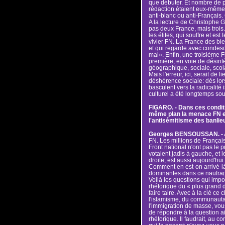
que débuter. Et nombre de pr
rédaction étaient eux-mêmes
anti-blanc ou anti-Français.
A la lecture de Christophe Gu
pas deux France, mais trois
les élites, qui souffre et est
vivier FN. La France des bie
et qui regarde avec condes
mal». Enfin, une troisième F
première, en voie de désintég
géographique, sociale, scola
Mais l'erreur, ici, serait de 
déshérence sociale: dès lor
basculent vers la radicalité
culturel a été longtemps so
FIGARO. - Dans ces conditi
même plan la menace FN et 
l'antisémitisme des banlie
Georges BENSOUSSAN. -
FN. Les millions de Françai
Front national n'ont pas le p
votaient jadis à gauche, et 
droite, est aussi aujourd'hui
Comment en est-on arrivé-là
dominantes dans ce naufrage
Voilà les questions qui impo
rhétorique du « plus grand 
faire taire. Avec à la clé c
l'islamisme, du communautar
l'immigration de masse, vous 
de répondre à la question a
rhétorique. Il faudrait, au c