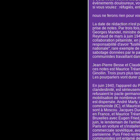
événements douloureux, voul
si vous voulez : réfugiés, en
nous ne ferons rien pour vous
La date de rédaction n'est p
prise de notes. Par trois fois,
Georges Mandel, ministre de
Reynaud de mars à juin 1940
collaboration pétainiste, en 
responsabilité d'avoir "fusil
nationale", rare exemple d
sabotage données par le par
communistes travaillant dan
Jean-Pierre Besse et Claude
ces notes est Maurice Tréan
Ginollin. Trois jours plus tar
Les pourparlers vont durer p
En juin 1940, l'appareil du P
clandestinité, est sérieuseme
refusaient le pacte germano-
mobilisation de nombreux mi
est dispersée. André Marty, 
communiste (IC), et Maurice
sont à Moscou. Jacques Duclo
en France, et Maurice Tréan
Bruxelles avec Eugen Fried, 
juin, le lendemain de l'arriv
Paris en voiture et s'install
commerciale soviétique, ava
parisienne. Puis Fried rentr
communistes ont entamé des 