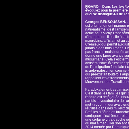
FIGARO. - Dans
Les territ
évoquiez pour la première 
quoi se distingue-t-il de l'
Georges BENSOUSSAN. -
est originellement marqué par
nationalisme: c'est l'antisém
acmé sous Vichy. L'antisém
d'importation. Il est lié à la 
magrébins, à l'islam et au co
Crémieux qui permit aux juif
jalousie des musulmans. En T
pas français mais leur émanc
donné une large avance sur l
musulmane. Cela s'est termin
antisémitisme-là s'est transp
de l'immigration familiale ( c
israélo-palestinien comme l
qui préexistait toutefois a
rappellent les affrontements
Mouvement des Travailleur
Paradoxalement, cet antisém
C'est dans les familles qu'il 
l'affaire est déjà jouée. Nou
parfois le vocabulaire de l'a
mot «youpin», qui avait tend
réutilisé dans des milieux d
Bref, les différentes branche
conjuguer. L'extrême droite 
une certaine ultra gauche qui
du mal à maquiller son anti
2014 menée par Dominique Re