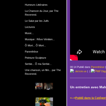
Humeurs Littéraires
La Chanson du Jour, par The
Reverend.
Le Salut par les Juifs
Lectures
Music...
Musique : Rêve Vénitien...
Ô Mort... Ô Mort...
Parenthèse
Peinture-Sculpture
Serbie... Ô ma Serbie...
00:14 Publié dans
Parenthèse
Une chanson, un film... par The
del.icio.us
|
|
Dig
Reverend.
Un entretien avec Ma
=--=
Publié dans la Catég