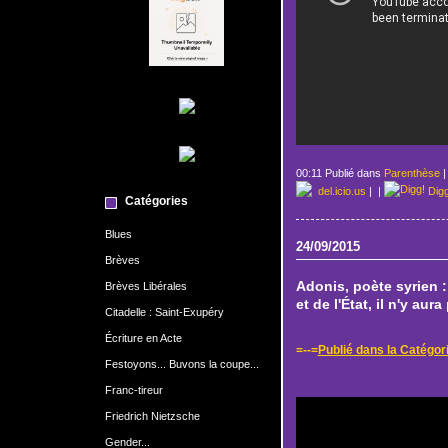
00:11 Publié dans
Parenthèse
del.icio.us
|
|
Dig
Catégories
Blues
24/09/2015
Brèves
Adonis, poète syrien :
Brèves Libérales
et de l'État, il n'y au
Citadelle : Saint-Exupéry
Écriture en Acte
=--=
Publié dans la Catég
Festoyons... Buvons la coupe...
Franc-tireur
Friedrich Nietzsche
Gender...