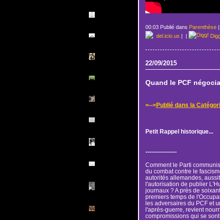
00:03 Publié dans
Parenthèse
del.icio.us
|
|
Dig
22/09/2015
Quand le PCF négociai
=--=
Publié dans la Catég
Petit Rappel historique...
----------------
Comment le Parti communiste 
du combat contre le fascisme 
autorités allemandes, aussit
l'autorisation de publier L'
journaux ? A près de soixan
premiers temps de l'Occupat
les adversaires du PCF et 
l'après-guerre, revient nour
compromissions qui se sont