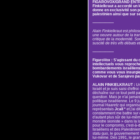
FIGAROVOX/GRAND ENTRETI
Finkielkraut a accordé un l
donne en exclusivité son poi
palestinien ainsi que sur 
-----------------
Alain Finkielkraut est philoso
une oeuvre autour de la tra
critique de la modernité. Son
suscité de très vifs débats e
-----------------
FigaroVox : S'agissant du co
intellectuels vous reproch
bombardements israéliens à
comme vous vous insurgiez
Vukovar et de Sarajevo pa
ALAIN FINKIELKRAUT :
Un
Israël et je suis saisi d'effr
déchaîne sur ce tout petit p
question. Mais je n'ai jamai
politique israélienne. Le 9 jui
journal Haaretz qui organisa
représentais
Jcall *
et j'ai d
constamment me battre sur d
d'autant plus sûr de lui-mêm
monstre sioniste » dans la 
pour le compromis, c'est-à-d
Israéliens et des Palestinien
statu quo, le gouvernement is
lui-même. Dès 1991, le grand