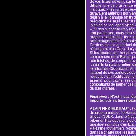
de voir Israël devenir, sur 
difficile, une de plus, entre 
il ajoutait: « les juifs se tr
qu'avaient autrefois les Mar
destin à la libanaise en fin
prédiction de se réaliser, il 
la fin de sa vie, appelait de
». Si ses successeurs y répu
leur partenaire, mais c'est s
propres extrémistes. Ils crai
accompagnerait le démantèl
Gardons-nous cependant de 
n'occupent plus Gaza. Il n'y 
Si les leaders du Hamas avai
commencement d'Etat et, pou
administrés, de coopérer avec
camp de la paix israélien se
le retrait de Cisjordanie. A
l'argent de ses généreux don
roquettes et à l'édification d
arsenal, pour cacher ses dir
combattants de mener des in
du sud d'Israël.
FigaroVox : N'est-il pas lé
important de victimes parmi
ALAIN FINKIELKRAUT :
Qua
de propagande où le Hamas
Sheva (NDLR: dans le Néguev) 
pilonner. Pas questions de d
question non plus d'un Etat p
Palestine tout entière redev
dans sa charte que les juifs,