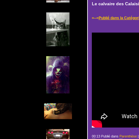
Le calvaire des Calais
=--=
Publié dans la Catég
00:13 Publié dans
Parenthèse