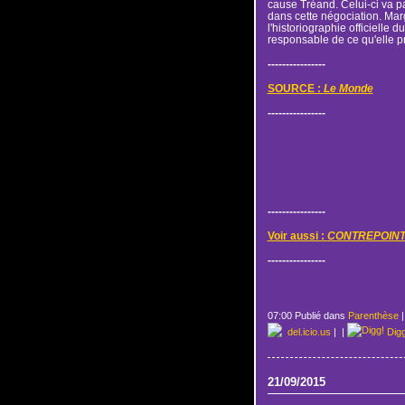
cause Tréand. Celui-ci va pa
dans cette négociation. Mar
l'historiographie officielle 
responsable de ce qu'elle p
----------------
SOURCE :
Le Monde
----------------
----------------
Voir aussi :
CONTREPOIN
----------------
07:00 Publié dans
Parenthèse
del.icio.us
|
|
Dig
21/09/2015