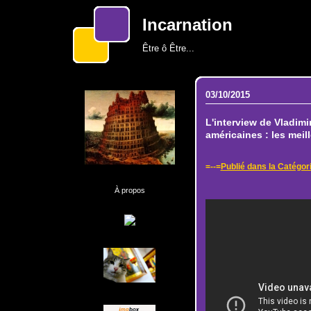
Incarnation
Être ô Être...
03/10/2015
L'interview de Vladimi
américaines : les meill
=--=
Publié dans la Catég
À propos