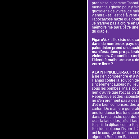
prenait soin, comme Tsahal a
menant au ghetto pour y fai
quotidiens de vivres, de méd
viendra - et il est déjà venu
l'apocalypse nazie que pour i
Je n'arrive pas à croire en 
mémoire me parait être une 
du diable.
FigaroVox : Il existe des
dans de nombreux pays euro
palestinien prend une acuit
manifestations pro-palesti
violences. Ce conflit extéri
l'identité malheureuse » d
votre livre ?
ALAIN FINKIELKRAUT :
Fo
à ne rien comprendre et à ne
Hamas contre la solution de 
sincèrement aujourd'hui leu
sous les bombes. Mais, pou
rien d'autre que l'occasion d
République et des «sioniste
ne s'en prennent pas à des 
d'être bien comprises, des
carton. De manière général
une tendance très forte aujo
dans la recherche éperdue d
c'est la faute des juifs. Il fa
l'esprit du djihad contre l'es
l'occident et pour l'islam. Il 
ont le courage de dénoncer u
algérien Boualem Sansal, et