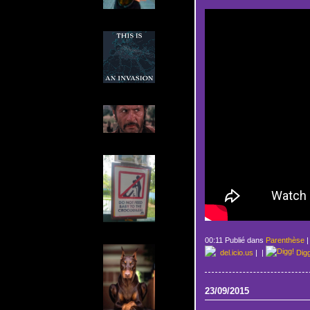
00:11 Publié dans
Parenthèse
del.icio.us
|
|
Dig
23/09/2015