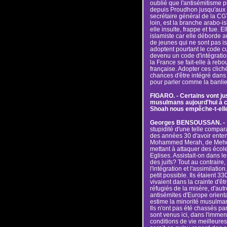
oublié que l'antisémitisme 
depuis Proudhon jusqu'aux 
secrétaire général de la CGT
loin, est la branche arabo-i
elle insulte, frappe et tue. 
islamiste car elle déborde 
de jeunes qui ne sont pas 
adoptent pourtant le code cul
devenu un code d'intégration d
la France se fait-elle à rebo
française. Adopter ces clich
chances d'être intégré dans
pour parler comme la banlieue
FIGARO. - Certains vont ju
musulmans aujourd'hui à cel
Shoah nous empêche-t-elle
Georges BENSOUSSAN. -
stupidité d'une telle compara
des années 30 d'avoir entend
Mohammed Merah, de Mehdi
mettant à attaquer des écol
Eglises. Assistait-on dans 
des juifs? Tout au contraire,
l'intégration et l'assimilation
petit possible. Ils étaient 3
vivaient dans la crainte d'ê
réfugiés de la misère, d'aut
antisémites d'Europe orient
estime la minorité musulmane
Ils n'ont pas été chassés pa
sont venus ici, dans l'immen
conditions de vie meilleures