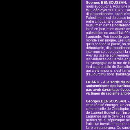
Georges BENSOUSSAN. -
nous évoquions. Pour une jo
fallu déployer 500 CRS. L'a
disproportionnée. Israël n'est
Palestiniens est de basse int
entre cinquante et cent mor
musulman dans l'indifférence
fait à ce jour, et en quatre a
palestinien en aurait fait 9
frappante. Peu importe que 
monde s'en moque. Les juifs
qu'ils sont de la partie, on
débordante, disproportionnée,
interroge ce que devient la 
Aviv sur scène sont venues 
les violences de Barbès en ju
la synagogue de la rue de l
tard contre celle de Sarcelles.
qui a été importé, c'est l'a
d'aujourd'hui sont l'habill
FIGARO. - A la sortie du li
antisémitisme des banlieue
pas avoir davantage évoqué
victimes du racisme anti-b
Georges BENSOUSSAN. -
cette réalité émerger. Un c
comme celle de Christophe Gu
de Laurent Bouvet sur l'insé
Lagrange sur le déni des cult
perdus de la République ne s
fruit d'un travail de terrai
faire un panorama. De surcr