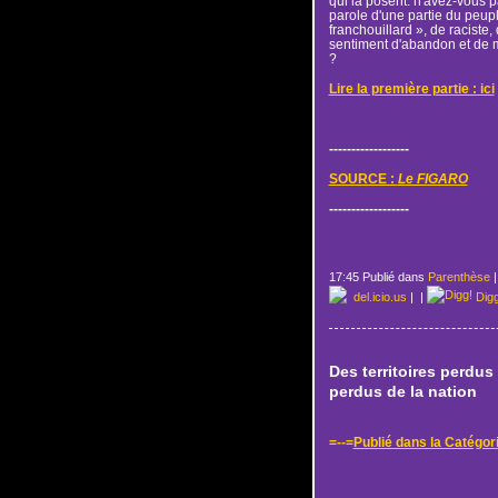
qui la posent: n'avez-vous pa
parole d'une partie du peuple
franchouillard », de raciste,
sentiment d'abandon et de 
?
Lire la première partie : ici
------------------
SOURCE :
Le FIGARO
------------------
17:45 Publié dans
Parenthèse
del.icio.us
|
|
Dig
Des territoires perdus
perdus de la nation
=--=
Publié dans la Catég