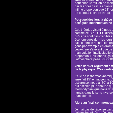
pour chaque million de molé
par les océans et les plantes
infime proportion due à l’
de peine à le croire (rires).
Pourquoi dès lors la thèse 
collègues scientifiques ne
Ces théories visent à nous c
comme ceux du GIEC disent q
qu’ils ne sont pas crédibles.
économiques dont les leurs. 
lutte contre le réchauffement
gens par exemple en dramat
ceux-ci ne s’élèvent que de
manipulation intellectuelle 
proportion. Des tonnes, ça
l’atmosphère pèse 5 000 000
Votre dernier argument est q
de la physique. C’est-à-dir
Celle de la thermodynamique 
terre fait 15° en moyenne.
est grosso modo à -30° à 10 
qui est bien plus chaude qu’
thermodynamique nous dit que
jamais dans le sens inverse
quotidienne.
Alors au final, comment ex
Je n’ai pas de réponse car tr
j’ai des hypothèses. Je sou