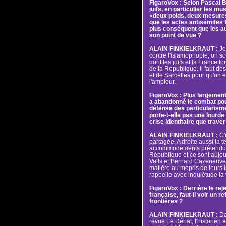
FigaroVox : Selon Pascal 
juifs, en particulier les mu
«deux poids, deux mesures»
que les actes antisémites f
plus conséquent que les a
son point de vue ?
ALAIN FINKIELKRAUT :
Je 
contre l'islamophobie, on s
dont les juifs et la France fo
de la République. Il faut d
et de Sarcelles pour qu'on e
l'ampleur.
FigaroVox : Plus largement,
a abandonné le combat pour 
défense des particularis
porte-t-elle pas une lourd
crise identitaire que trave
ALAIN FINKIELKRAUT :
C'
partagée. A droite aussi la t
accommodements prétendume
République et ce sont aujou
Valls et Bernard Cazeneuve,
matière au mépris de leurs 
rappelle avec inquiétude la f
FigaroVox : Derrière le reje
française, faut-il voir un re
frontières ?
ALAIN FINKIELKRAUT :
Da
revue Le Débat, l'historien 