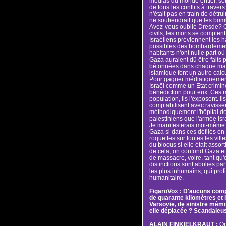
médias du monde entier, sont
de tous les conflits à travers
n'était pas en train de détru
ne soutiendrait que les bomb
Avez-vous oublié Dresde? Q
civils, les morts se comptent
Israéliens préviennent les 
possibles des bombardements
habitants n'ont nulle part où
Gaza auraient dû être faits p
bétonnées dans chaque maiso
islamique font un autre calcul
Pour gagner médiatiquement l
Israël comme un Etat crimine
bénédiction pour eux. Ces 
population, ils l'exposent. Il
comptabilisent avec ravisse
méthodiquement l'hôpital d
palestiniens que l'armée is
Je manifesterais moi-même à
Gaza si dans ces défilés on 
roquettes sur toutes les vil
du blocus si elle était assor
de cela, on confond Gaza et 
de massacre, voire, tant qu'
distinctions sont abolies par
les plus inhumains, qui profi
humanitaire.
FigaroVox : D'aucuns comp
de quarante kilomètres et 
Varsovie, de sinistre mémo
elle déplacée ? Scandaleu
ALAIN FINKIELKRAUT :
On