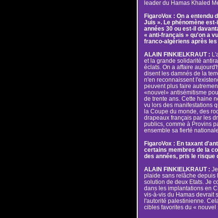
leader du Hamas Khaled Me
FigaroVox : On a entendu da
Juis ». Le phénomène est-i
années 30 ou est-il davan
« anti-français » qu'on a v
franco-algériens après les
ALAIN FINKIELKRAUT :
L'
et la grande solidarité anti
éclats. On a affaire aujourd'
disent les damnés de la terr
n'en reconnaissent l'existen
peuvent plus faire autrement.
«nouvel» antisémitisme pou
de trente ans. Cette haine ne
vu lors des manifestations qu
la Coupe du monde, des ro
drapeaux français par les dr
publics, comme à Provins par
ensemble sa fierté nationale 
FigaroVox : En taxant d'ant
certains membres de la co
des années, pris le risque 
ALAIN FINKIELKRAUT :
Je 
plaide sans relâche depuis 
solution de deux Etats. Je 
dans les implantations en Ci
vis-à-vis du Hamas devrait s
l'autorité palestinienne. C
cibles favorites du « nouvel