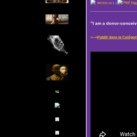
del.icio.us
|
|
Dig
"I am a donor-conceive
=--=
Publié dans la Catég